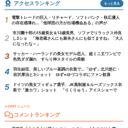
アクセスランキング
もっと見る
電撃トレードの巨人・リチャード、ソフトバンク・秋広優人
の存在感薄れ...「他球団の方が出場機会ある」の声が
市川團十郎の15歳長女＆13歳長男、ソファでリラックス仲良
し2ショ 「海老蔵さんにも麻央さんにも似てますね」「大人
になったな～」
サッカー・ハーランドの美女モデル恋人、超ミニ丈ワンピで
色気ダダ漏れ すらり神スタイルの美貌
羽生結弦、美しいブルー基調の衣装で...「ゆず」北川悠仁・
岩沢厚治と3ショット ゆず×ゆづコラボにファン歓喜
ドイツの美女フィギュア選手、JK風制服＆ルーズソックス衣
装で「激カワ」ショット 「りくりゅう」アイスショーで
J-CAST ニュース
コメントランキング