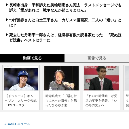
長崎市出身・平和訴えた美輪明宏さん死去 ラストメッセージでも
訴え「愛があれば 戦争なんか起こりません」
つげ義春さんと白土三平さん カリスマ漫画家、二人の「違い」と
は？
死去した丹羽宇一郎さんは、経済界有数の読書家だった 『死ぬほ
ど読書』ベストセラーに
動画で見る
画像で見る
【ドジャース】キム・
新党結成で「「騙し討
「れいわ新選組」が党
登
ヘソン、大リーグ公式
ちにあった気分」と怒
名の変更を発表、「い
女
「PSロースタ...
ったひろゆき妻...
のちの党」へ ...
発
J-CAST ニュース