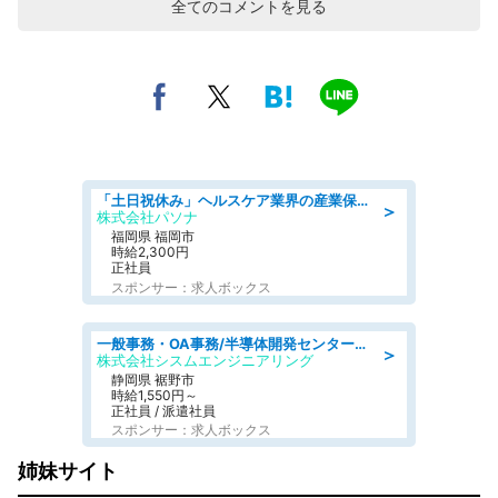
全てのコメントを見る
「土日祝休み」ヘルスケア業界の産業保健師/高時給/未経験OK/要資格:保健師、正看護師
＞
株式会社パソナ
福岡県 福岡市
時給2,300円
正社員
スポンサー：求人ボックス
一般事務・OA事務/半導体開発センター内で事務&軽作業スタッフ、募集
＞
株式会社シスムエンジニアリング
静岡県 裾野市
時給1,550円～
正社員 / 派遣社員
スポンサー：求人ボックス
姉妹サイト