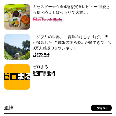
ミセスドーナツ全4種を実食レビュー!可愛さ
も食べ応えもばっちりで大満足。
「ジブリの世界」「冒険のはじまりだ!」 夫
が撮影した〝1歳娘の後ろ姿〟が良すぎて...4.
8万人感激|Jタウンネット
ゼロまる
追悼
一覧を見る