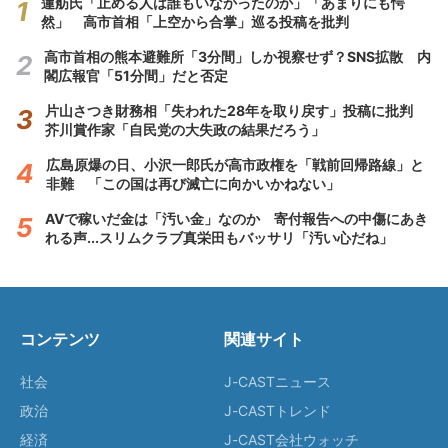
蓮舫氏「止める人は誰もいなかったのか」「あまりにも愕
然」 高市首相「上空から合掌」巡る投稿を批判
高市首相の熊本避難所「3分間」しか視察せず？SNS拡散 内
閣広報官「51分間」だと否定
片山さつき財務相「失われた28年を取り戻す」投稿に批判
芥川賞作家「自民党の大失政の結果だろう」
広島原爆の日、小沢一郎氏が高市政権を「戦前回帰路線」と
非難 「この国は再び滅亡に向かいかねない」
AVで稼いだ金は「汚い金」なのか 寄付報告への中傷にあき
れる声...スリムクラブ真栄田もバッサリ「汚い心だね」
コンテンツ
関連サイト
社会
J-CASTニュース
政治
J-CASTトレンド
経済
J-CAST会社ウォッチ