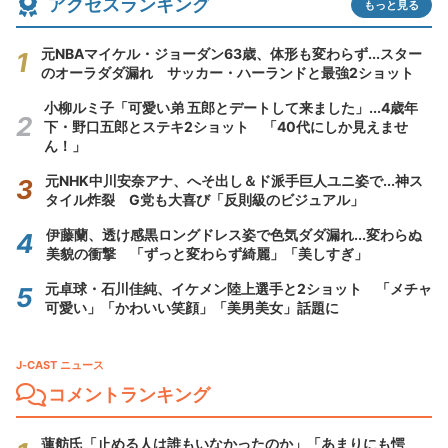
アクセスランキング
もっと見る
元NBAマイケル・ジョーダン63歳、体形も変わらず...スター
のオーラダダ漏れ サッカー・ハーランドと最強2ショット
小柳ルミ子「可愛い弟 五郎とデートして来ました」...4歳年
下・野口五郎とステキ2ショット 「40代にしか見えませ
ん！」
元NHK中川安奈アナ、へそ出し＆ド派手巨人ユニ姿で...神ス
タイル炸裂 G党も大喜び「反則級のビジュアル」
伊藤蘭、透け感黒ロングドレス姿で色気ダダ漏れ...変わらぬ
美貌の衝撃 「ずっと変わらず綺麗」「美しすぎ」
元卓球・石川佳純、イケメン陸上選手と2ショット 「メチャ
可愛い」「かわいい笑顔」「美男美女」話題に
J-CAST ニュース
コメントランキング
蓮舫氏「止める人は誰もいなかったのか」「あまりにも愕