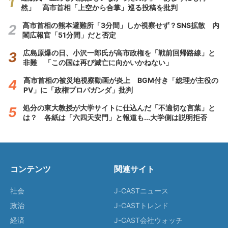
然」 高市首相「上空から合掌」巡る投稿を批判
高市首相の熊本避難所「3分間」しか視察せず？SNS拡散 内
閣広報官「51分間」だと否定
広島原爆の日、小沢一郎氏が高市政権を「戦前回帰路線」と
非難 「この国は再び滅亡に向かいかねない」
高市首相の被災地視察動画が炎上 BGM付き「総理が主役の
PV」に「政権プロパガンダ」批判
処分の東大教授が大学サイトに仕込んだ「不適切な言葉」と
は？ 各紙は「六四天安門」と報道も...大学側は説明拒否
コンテンツ
関連サイト
社会
J-CASTニュース
政治
J-CASTトレンド
経済
J-CAST会社ウォッチ