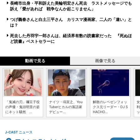
長崎市出身・平和訴えた美輪明宏さん死去 ラストメッセージでも
訴え「愛があれば 戦争なんか起こりません」
つげ義春さんと白土三平さん カリスマ漫画家、二人の「違い」と
は？
死去した丹羽宇一郎さんは、経済界有数の読書家だった 『死ぬほ
ど読書』ベストセラーに
動画で見る
画像で見る
「鬼滅の刃」禰豆子役
ナイツ・塙宣之、You
解散のレペゼンフォッ
女
の声優・鬼頭明里の姿
Tuberヒカルの落語家
クス元リーダー・DJ S
利
にネット騒然 ...
デビュー...
HACHO...
ッ
J-CAST ニュース