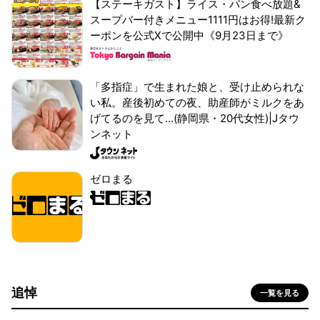
【ステーキガスト】ライス・パン食べ放題&
スープバー付きメニュー1111円はお得!最新ク
ーポンを公式Xで公開中《9月23日まで》
「多指症」で生まれた娘と、受け止められな
い私。産後初めての夜、助産師がミルクをあ
げてるのを見て...(静岡県・20代女性)|Jタウ
ンネット
ゼロまる
追悼
一覧を見る