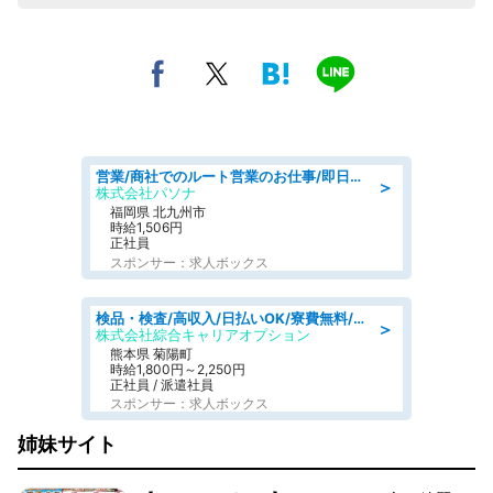
営業/商社でのルート営業のお仕事/即日勤務可/車通勤可/営業
＞
株式会社パソナ
福岡県 北九州市
時給1,506円
正社員
スポンサー：求人ボックス
検品・検査/高収入/日払いOK/寮費無料/日勤/20・30・40代活躍中
＞
株式会社綜合キャリアオプション
熊本県 菊陽町
時給1,800円～2,250円
正社員 / 派遣社員
スポンサー：求人ボックス
姉妹サイト