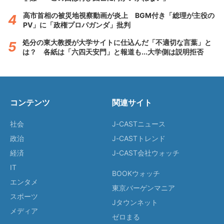
高市首相の被災地視察動画が炎上 BGM付き「総理が主役の
PV」に「政権プロパガンダ」批判
処分の東大教授が大学サイトに仕込んだ「不適切な言葉」と
は？ 各紙は「六四天安門」と報道も...大学側は説明拒否
コンテンツ
関連サイト
社会
J-CASTニュース
政治
J-CASTトレンド
経済
J-CAST会社ウォッチ
IT
BOOKウォッチ
エンタメ
東京バーゲンマニア
スポーツ
Jタウンネット
メディア
ゼロまる