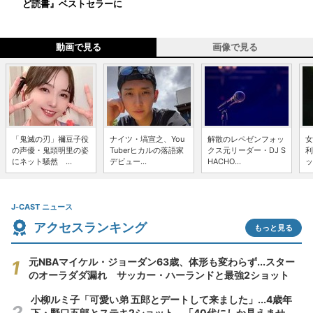
ど読書』ベストセラーに
動画で見る
画像で見る
「鬼滅の刃」禰豆子役
ナイツ・塙宣之、You
解散のレペゼンフォッ
女
の声優・鬼頭明里の姿
Tuberヒカルの落語家
クス元リーダー・DJ S
利
にネット騒然 ...
デビュー...
HACHO...
ッ
J-CAST ニュース
アクセスランキング
もっと見る
元NBAマイケル・ジョーダン63歳、体形も変わらず...スター
のオーラダダ漏れ サッカー・ハーランドと最強2ショット
小柳ルミ子「可愛い弟 五郎とデートして来ました」...4歳年
下・野口五郎とステキ2ショット 「40代にしか見えませ