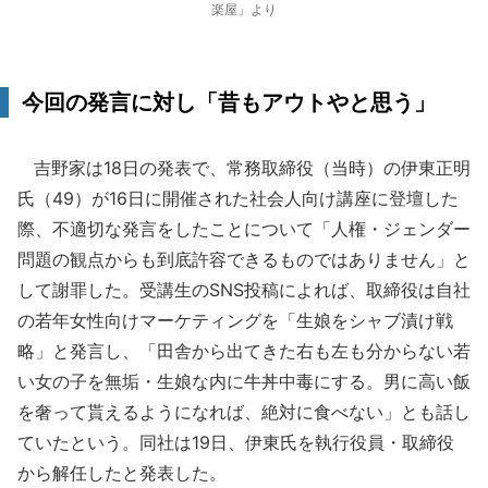
楽屋」より
今回の発言に対し「昔もアウトやと思う」
吉野家は18日の発表で、常務取締役（当時）の伊東正明
氏（49）が16日に開催された社会人向け講座に登壇した
際、不適切な発言をしたことについて「人権・ジェンダー
問題の観点からも到底許容できるものではありません」と
して謝罪した。受講生のSNS投稿によれば、取締役は自社
の若年女性向けマーケティングを「生娘をシャブ漬け戦
略」と発言し、「田舎から出てきた右も左も分からない若
い女の子を無垢・生娘な内に牛丼中毒にする。男に高い飯
を奢って貰えるようになれば、絶対に食べない」とも話し
ていたという。同社は19日、伊東氏を執行役員・取締役
から解任したと発表した。