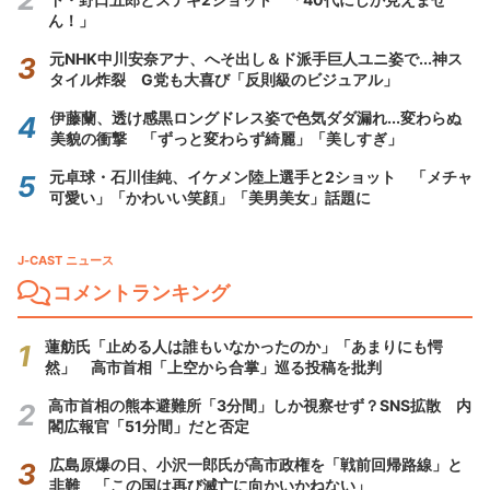
ん！」
元NHK中川安奈アナ、へそ出し＆ド派手巨人ユニ姿で...神ス
タイル炸裂 G党も大喜び「反則級のビジュアル」
伊藤蘭、透け感黒ロングドレス姿で色気ダダ漏れ...変わらぬ
美貌の衝撃 「ずっと変わらず綺麗」「美しすぎ」
元卓球・石川佳純、イケメン陸上選手と2ショット 「メチャ
可愛い」「かわいい笑顔」「美男美女」話題に
J-CAST ニュース
コメントランキング
蓮舫氏「止める人は誰もいなかったのか」「あまりにも愕
然」 高市首相「上空から合掌」巡る投稿を批判
高市首相の熊本避難所「3分間」しか視察せず？SNS拡散 内
閣広報官「51分間」だと否定
広島原爆の日、小沢一郎氏が高市政権を「戦前回帰路線」と
非難 「この国は再び滅亡に向かいかねない」