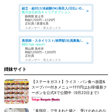
組立・組付け/未経験OK/高収入/日払いOK/交替制/20・30・40代活躍中
＞
株式会社綜合キャリアオプション
静岡県 富士市
時給1,700円～2,125円
正社員 / 派遣社員
スポンサー：求人ボックス
美容師・スタイリスト/林野駅/社員募集/8月9日更新
＞
BBS hair resort
岡山県 美作市
時給1,050円～1,300円
正社員
スポンサー：求人ボックス
姉妹サイト
【ステーキガスト】ライス・パン食べ放題&
スープバー付きメニュー1111円はお得!最新ク
ーポンを公式Xで公開中《9月23日まで》
「多指症」で生まれた娘と、受け止められな