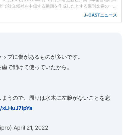
どで対立候補を中傷する動画を作成したとする週刊文春の一
身の見解を示した。この投稿がSNS上で大きな注目を集めて
J-CASTニュース
世界に戻るべき」週刊文春は4月29日付の記事で、25年秋の
に、小泉進次郎衆院議員や林芳正衆院議員を中傷する動画がS
こ
ャップに傷があるものが多いです。
を歯で開けて使っていたから。
しまうので、周りは水木に左腕がないことを忘
m/xLHuJ7lpYa
pro)
April 21, 2022