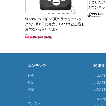
うとしたけれ
タウンネッ
Suicaのペンギン"夏のラッキーバッ
グ"が8月8日に発売。Pensta史上最も
豪華な7点入りだよ~。
コンテンツ
関連サ
社会
J-CAS
政治
J-CAS
経済
J-CA
IT
BOOK
エンタメ
東京バ