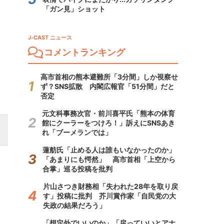
「ガン見」ショット
J-CAST ニュース
コメントランキング
高市首相の熊本避難所「3分間」しか視察せ
ず？SNS拡散 内閣広報官「51分間」だと
否定
元文科事務次官・前川喜平氏「熊本の体育
館にクーラーをつけろ！」訴えにSNSあき
れ「ブーメランでは」
蓮舫氏「止める人は誰もいなかったのか」
「あまりにも愕然」 高市首相「上空から
合掌」巡る投稿を批判
片山さつき財務相「失われた28年を取り戻
す」投稿に批判 芥川賞作家「自民党の大
失政の結果だろう」
「想定外でいいのか」「戻っていいとアナ