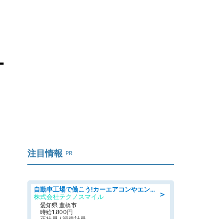
ー
注目情報
PR
自動車工場で働こう!カーエアコンやエンジンの製造・加工業務/寮完備 denso aichi
＞
株式会社テクノスマイル
愛知県 豊橋市
時給1,800円
正社員 / 派遣社員