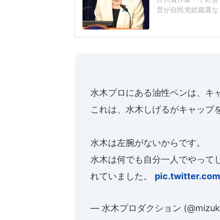
営が自民党総裁選な
連の報道を巡り、自
いる。平野氏「元の
自民党総裁選期間中
NS上に投稿され、
水木プロにある油性ペンは、キ
これは、水木しげるがキャップ
水木は左腕がないからです。
水木は何でも自分一人でやって
れていました。
pic.twitter.co
— 水木プロダクション (@mizuki