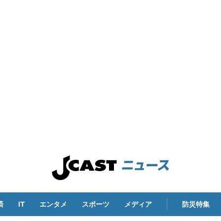
済
IT
エンタメ
スポーツ
メディア
防災特集