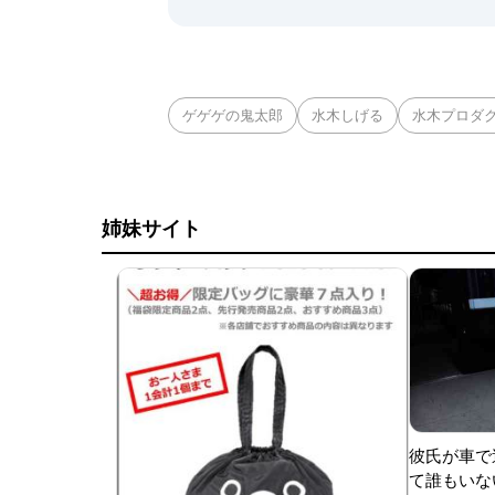
ゲゲゲの鬼太郎
水木しげる
水木プロダ
姉妹サイト
彼氏が車で
て誰もいな