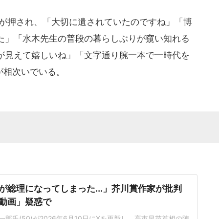
が押され、「大切に遺されていたのですね」「博
た」「水木先生の普段の暮らしぶりが窺い知れる
が見えて嬉しいね」「文字通り腕一本で一時代を
みが相次いでいる。
が総理になってしまった...」芥川賞作家が批判
動画」疑惑で
郎氏(50)が2026年6月10日にXを更新し、高市早苗首相の陣