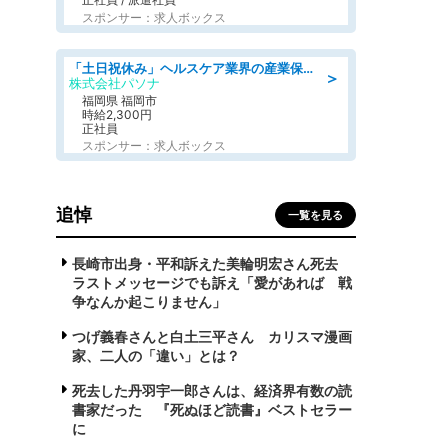
スポンサー：求人ボックス
「土日祝休み」ヘルスケア業界の産業保健師/高時給/未経験OK/要資格:保健師、正看護師
＞
株式会社パソナ
福岡県 福岡市
時給2,300円
正社員
スポンサー：求人ボックス
追悼
一覧を見る
長崎市出身・平和訴えた美輪明宏さん死去
ラストメッセージでも訴え「愛があれば 戦
争なんか起こりません」
つげ義春さんと白土三平さん カリスマ漫画
家、二人の「違い」とは？
死去した丹羽宇一郎さんは、経済界有数の読
書家だった 『死ぬほど読書』ベストセラー
に