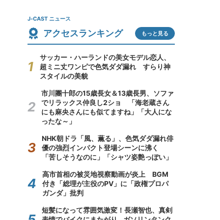
J-CAST ニュース
アクセスランキング
もっと見る
サッカー・ハーランドの美女モデル恋人、
超ミニ丈ワンピで色気ダダ漏れ すらり神
スタイルの美貌
市川團十郎の15歳長女＆13歳長男、ソファ
でリラックス仲良し2ショ 「海老蔵さん
にも麻央さんにも似てますね」「大人にな
ったな～」
NHK朝ドラ「風、薫る」、色気ダダ漏れ俳
優の強烈インパクト登場シーンに沸く
「苦しそうなのに」「シャツ姿艶っぽい」
高市首相の被災地視察動画が炎上 BGM
付き「総理が主役のPV」に「政権プロパ
ガンダ」批判
短髪になって雰囲気激変！長瀬智也、真剣
表情でバイクにまたがり...ガソリンタンク