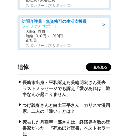
スポンサー：求人ボックス
訪問介護員・無資格可の生活支援員
＞
ライフケアサポート
大阪府 堺市
時給1,310円～1,910円
正社員
スポンサー：求人ボックス
追悼
一覧を見る
長崎市出身・平和訴えた美輪明宏さん死去
ラストメッセージでも訴え「愛があれば 戦
争なんか起こりません」
つげ義春さんと白土三平さん カリスマ漫画
家、二人の「違い」とは？
死去した丹羽宇一郎さんは、経済界有数の読
書家だった 『死ぬほど読書』ベストセラー
に