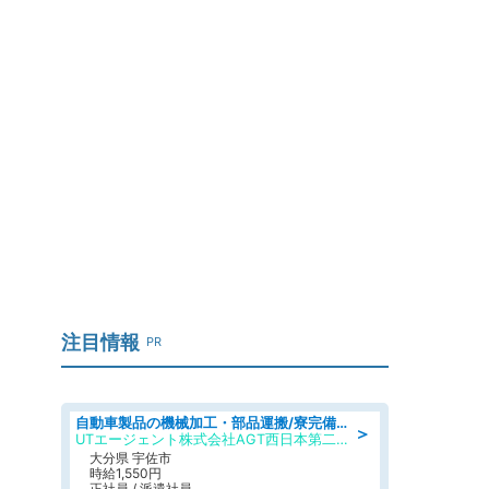
注目情報
PR
自動車製品の機械加工・部品運搬/寮完備/日払い/工場・製造
＞
UTエージェント株式会社AGT西日本第二CU
大分県 宇佐市
時給1,550円
正社員 / 派遣社員