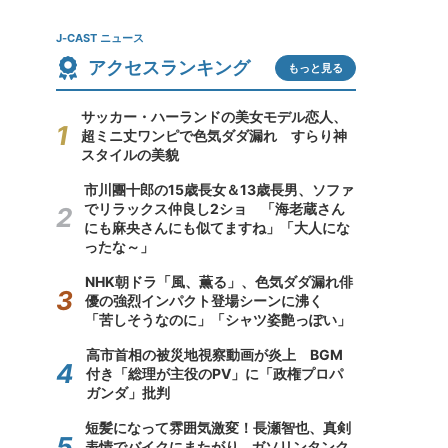
J-CAST ニュース
アクセスランキング
もっと見る
サッカー・ハーランドの美女モデル恋人、
超ミニ丈ワンピで色気ダダ漏れ すらり神
スタイルの美貌
市川團十郎の15歳長女＆13歳長男、ソファ
でリラックス仲良し2ショ 「海老蔵さん
にも麻央さんにも似てますね」「大人にな
ったな～」
NHK朝ドラ「風、薫る」、色気ダダ漏れ俳
優の強烈インパクト登場シーンに沸く
「苦しそうなのに」「シャツ姿艶っぽい」
高市首相の被災地視察動画が炎上 BGM
付き「総理が主役のPV」に「政権プロパ
ガンダ」批判
短髪になって雰囲気激変！長瀬智也、真剣
表情でバイクにまたがり...ガソリンタンク