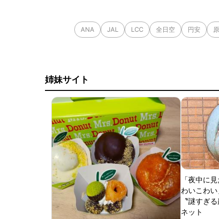
ANA
JAL
LCC
全日空
円安
姉妹サイト
「夜中に見
わいこわい
〝謎すぎる顔
ネット