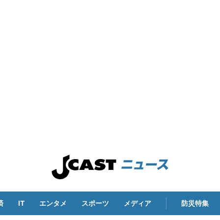
済
IT
エンタメ
スポーツ
メディア
防災特集