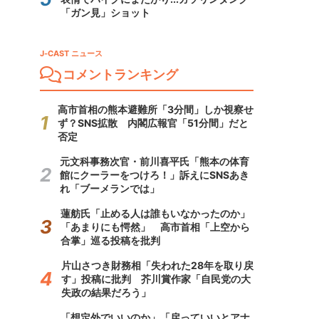
「ガン見」ショット
J-CAST ニュース
コメントランキング
高市首相の熊本避難所「3分間」しか視察せ
ず？SNS拡散 内閣広報官「51分間」だと
否定
元文科事務次官・前川喜平氏「熊本の体育
館にクーラーをつけろ！」訴えにSNSあき
れ「ブーメランでは」
蓮舫氏「止める人は誰もいなかったのか」
「あまりにも愕然」 高市首相「上空から
合掌」巡る投稿を批判
片山さつき財務相「失われた28年を取り戻
す」投稿に批判 芥川賞作家「自民党の大
失政の結果だろう」
「想定外でいいのか」「戻っていいとアナ