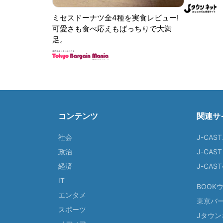
ミセスドーナツ全4種を実食レビュー!
可愛さも食べ応えもばっちりで大満
足。
コンテンツ
関連サ
社会
J-CAS
政治
J-CAS
経済
J-CA
IT
BOOK
エンタメ
東京バ
スポーツ
Jタウン