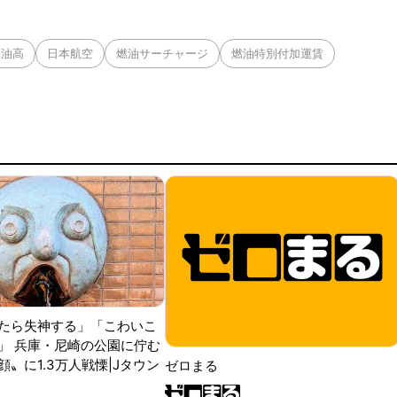
原油高
日本航空
燃油サーチャージ
燃油特別付加運賃
たら失神する」「こわいこ
」 兵庫・尼崎の公園に佇む
〟に1.3万人戦慄|Jタウン
ゼロまる