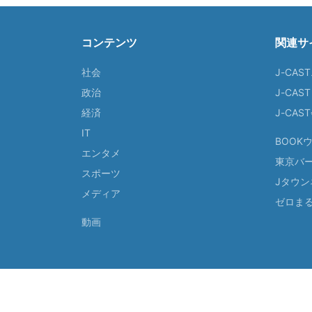
コンテンツ
関連サ
社会
J-CAS
政治
J-CAS
経済
J-CA
IT
BOOK
エンタメ
東京バ
スポーツ
Jタウン
メディア
ゼロま
動画
© 2026 J-CAST, Inc. All Rights Reserved.