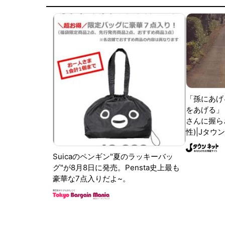
「孫にあげ
をあげる」
さんに握ら
性)|Jタウ
Suicaのペンギン"夏のラッキーバッ
グ"が8月8日に発売。Pensta史上最も
豪華な7点入りだよ~。