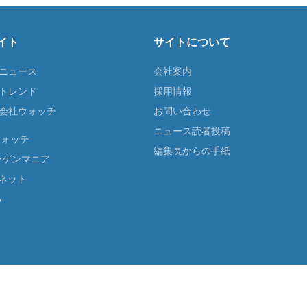
イト
サイトについて
Tニュース
会社案内
Tトレンド
採用情報
ST会社ウォッチ
お問い合わせ
ニュース読者投稿
ウォッチ
編集長からの手紙
ーゲンマニア
ネット
る