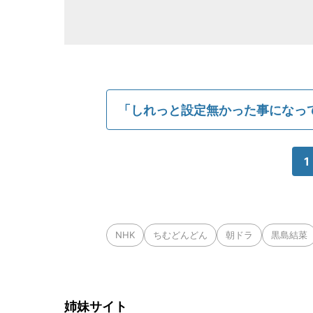
「しれっと設定無かった事になっ
1
NHK
ちむどんどん
朝ドラ
黒島結菜
姉妹サイト