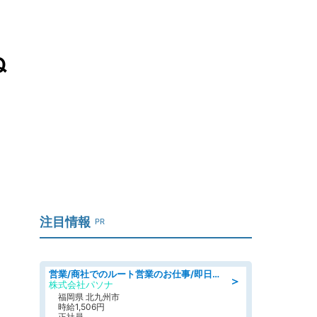
ぬ
注目情報
PR
営業/商社でのルート営業のお仕事/即日勤務可/車通勤可/営業
＞
株式会社パソナ
福岡県 北九州市
時給1,506円
正社員