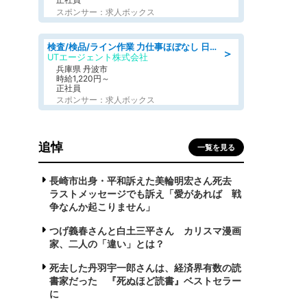
スポンサー：求人ボックス
検査/検品/ライン作業 力仕事ほぼなし 日勤 土日休 未経験歓迎 検品·検査
＞
UTエージェント株式会社
兵庫県 丹波市
時給1,220円～
正社員
スポンサー：求人ボックス
追悼
一覧を見る
長崎市出身・平和訴えた美輪明宏さん死去
ラストメッセージでも訴え「愛があれば 戦
争なんか起こりません」
つげ義春さんと白土三平さん カリスマ漫画
家、二人の「違い」とは？
死去した丹羽宇一郎さんは、経済界有数の読
書家だった 『死ぬほど読書』ベストセラー
に