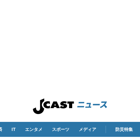
済
IT
エンタメ
スポーツ
メディア
防災特集