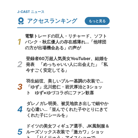
J-CAST ニュース
アクセスランキング
もっと見る
電撃トレードの巨人・リチャード、ソフト
バンク・秋広優人の存在感薄れ...「他球団
の方が出場機会ある」の声が
登録者60万超人気美女YouTuber、結婚を
発表 「めっちゃいい人に出会えた」「私
今すごく安定してる」
羽生結弦、美しいブルー基調の衣装で...
「ゆず」北川悠仁・岩沢厚治と3ショッ
ト ゆず×ゆづコラボにファン歓喜
ダレノガレ明美、被災地炊き出しで細やか
な心遣い...「並んでくれた子やとりにきて
くれた子にシールを」
ドイツの美女フィギュア選手、JK風制服＆
ルーズソックス衣装で「激カワ」ショッ
ト 「りくりゅう」アイスショーで