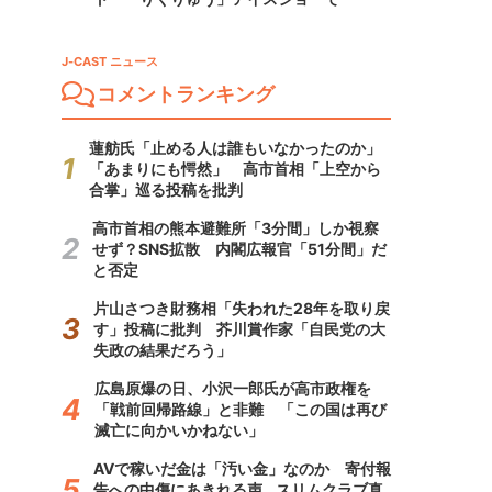
J-CAST ニュース
コメントランキング
蓮舫氏「止める人は誰もいなかったのか」
「あまりにも愕然」 高市首相「上空から
合掌」巡る投稿を批判
高市首相の熊本避難所「3分間」しか視察
せず？SNS拡散 内閣広報官「51分間」だ
と否定
片山さつき財務相「失われた28年を取り戻
す」投稿に批判 芥川賞作家「自民党の大
失政の結果だろう」
広島原爆の日、小沢一郎氏が高市政権を
「戦前回帰路線」と非難 「この国は再び
滅亡に向かいかねない」
AVで稼いだ金は「汚い金」なのか 寄付報
告への中傷にあきれる声...スリムクラブ真