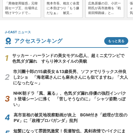
「異物使用疑惑」元韓
熊本市長、相次ぐ余震
広島原爆の日、小沢一
張
国セーブ王、出場停止
に本音ぽつり「もう嫌
郎氏が高市政権を「戦
ォ
明けマウンドで...
だなぁ」 被災...
前回帰路線」と...
気
J-CAST ニュース
アクセスランキング
もっと見る
サッカー・ハーランドの美女モデル恋人、超ミニ丈ワンピで
色気ダダ漏れ すらり神スタイルの美貌
市川團十郎の15歳長女＆13歳長男、ソファでリラックス仲良
し2ショ 「海老蔵さんにも麻央さんにも似てますね」「大人
になったな～」
NHK朝ドラ「風、薫る」、色気ダダ漏れ俳優の強烈インパク
ト登場シーンに沸く 「苦しそうなのに」「シャツ姿艶っぽ
い」
高市首相の被災地視察動画が炎上 BGM付き「総理が主役の
PV」に「政権プロパガンダ」批判
短髪になって雰囲気激変！長瀬智也、真剣表情でバイクにま