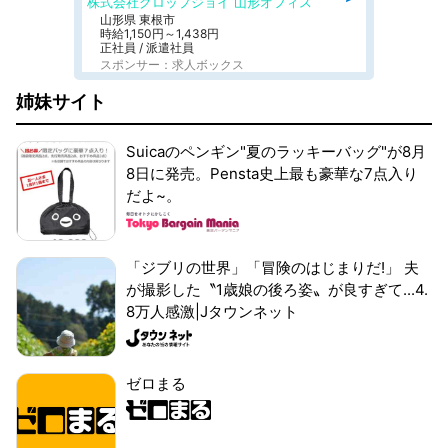
株式会社グロップジョイ 山形オフィス
山形県 東根市
時給1,150円～1,438円
正社員 / 派遣社員
スポンサー：求人ボックス
姉妹サイト
Suicaのペンギン"夏のラッキーバッグ"が8月
8日に発売。Pensta史上最も豪華な7点入り
だよ~。
「ジブリの世界」「冒険のはじまりだ!」 夫
が撮影した〝1歳娘の後ろ姿〟が良すぎて...4.
8万人感激|Jタウンネット
ゼロまる