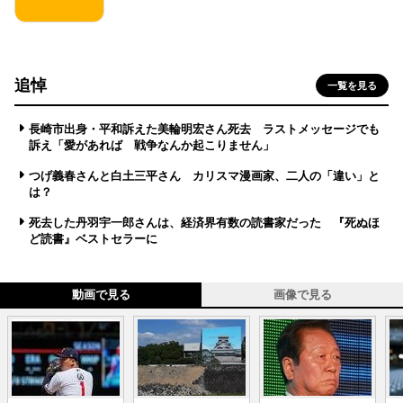
追悼
一覧を見る
長崎市出身・平和訴えた美輪明宏さん死去 ラストメッセージでも
訴え「愛があれば 戦争なんか起こりません」
つげ義春さんと白土三平さん カリスマ漫画家、二人の「違い」と
は？
死去した丹羽宇一郎さんは、経済界有数の読書家だった 『死ぬほ
ど読書』ベストセラーに
動画で見る
画像で見る