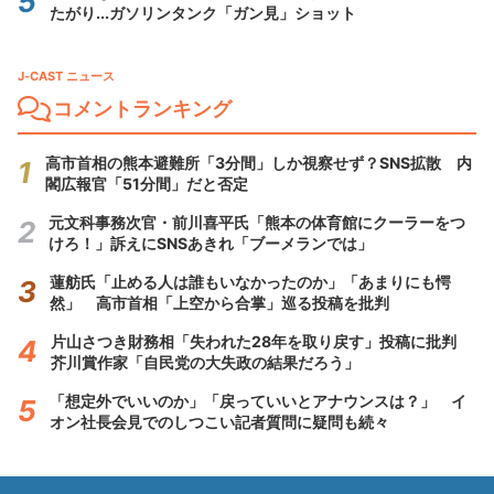
たがり...ガソリンタンク「ガン見」ショット
J-CAST ニュース
コメントランキング
高市首相の熊本避難所「3分間」しか視察せず？SNS拡散 内
閣広報官「51分間」だと否定
元文科事務次官・前川喜平氏「熊本の体育館にクーラーをつ
けろ！」訴えにSNSあきれ「ブーメランでは」
蓮舫氏「止める人は誰もいなかったのか」「あまりにも愕
然」 高市首相「上空から合掌」巡る投稿を批判
片山さつき財務相「失われた28年を取り戻す」投稿に批判
芥川賞作家「自民党の大失政の結果だろう」
「想定外でいいのか」「戻っていいとアナウンスは？」 イ
オン社長会見でのしつこい記者質問に疑問も続々