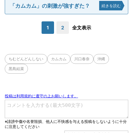
「カムカム」の刺激が強すぎた？
続きを読む
1
2
全文表示
ちむどんどんしない
カムカム
川口春奈
沖縄
黒島結菜