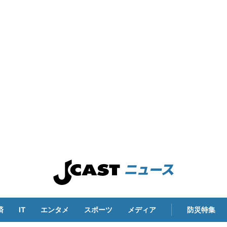
済
IT
エンタメ
スポーツ
メディア
防災特集