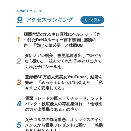
J-CAST ニュース
アクセスランキング
もっと見る
顔面付近の155キロ直球にヘルメット叩き
つけたDeNAルーキー宮下朝陽に擁護の
声 「負けん気必要」と球団OB
ダレノガレ明美、被災地炊き出しで細やか
な心遣い...「並んでくれた子やとりにきて
くれた子にシールを」
登録者60万超人気美女YouTuber、結婚を
発表 「めっちゃいい人に出会えた」「私
今すごく安定してる」
電撃トレードの巨人・リチャード、ソフト
バンク・秋広優人の存在感薄れ...「他球団
の方が出場機会ある」の声が
女子ゴルフの鶴岡果恋、オリックスのイケ
メン夫から貴重プレゼントに喜び 「感動
をありがとう！！」