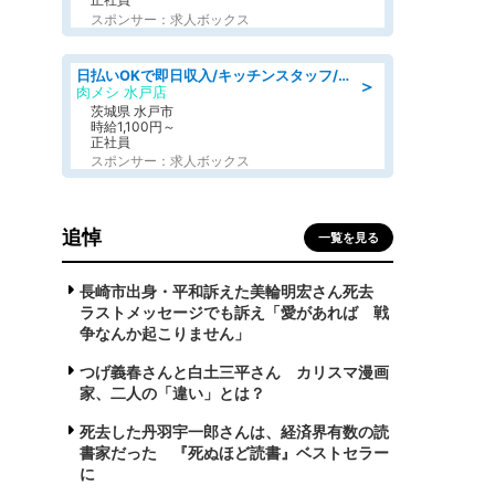
スポンサー：求人ボックス
日払いOKで即日収入/キッチンスタッフ/デリバリー業務など、自己成長可能な幅広い仕事に挑戦!髪型自由&ピアス・ネイルOK/茨城県/水戸市
＞
肉メシ 水戸店
茨城県 水戸市
時給1,100円～
正社員
スポンサー：求人ボックス
追悼
一覧を見る
長崎市出身・平和訴えた美輪明宏さん死去
ラストメッセージでも訴え「愛があれば 戦
争なんか起こりません」
つげ義春さんと白土三平さん カリスマ漫画
家、二人の「違い」とは？
死去した丹羽宇一郎さんは、経済界有数の読
書家だった 『死ぬほど読書』ベストセラー
に