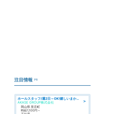
注目情報
PR
ホールスタッフ/週2日～OK!嬉しいまかない付き/岡山県/浅口郡里庄町
＞
AKASE GROUP株式会社
岡山県 里庄町
時給1,100円～
正社員