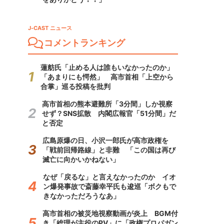
J-CAST ニュース
コメントランキング
蓮舫氏「止める人は誰もいなかったのか」
「あまりにも愕然」 高市首相「上空から
合掌」巡る投稿を批判
高市首相の熊本避難所「3分間」しか視察
せず？SNS拡散 内閣広報官「51分間」だ
と否定
広島原爆の日、小沢一郎氏が高市政権を
「戦前回帰路線」と非難 「この国は再び
滅亡に向かいかねない」
なぜ「戻るな」と言えなかったのか イオ
ン爆発事故で斎藤幸平氏も逡巡「ボクもで
きなかっただろうなあ」
高市首相の被災地視察動画が炎上 BGM付
き「総理が主役のPV」に「政権プロパガン