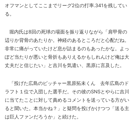
オフマンとしてここまでリーグ2位の打率.341を残してい
る。
堀内氏は8回の死球の場面を振り返りながら「肩甲骨の
辺りか背骨のあたりか。神経のあるところだと心配だね。
非常に痛がっていたけど息が詰まるのもあったかな。よっ
ぽど当たりが悪いと骨折もありえるかもしれんけど俺は大
丈夫だと信じたい」と吉川を気遣い、黒原に言及した。
「投げた広島のピッチャー黒原拓未くん 去年広島のド
ラフト１位で入団した選手だ。その彼のSNSとやらに吉川
に当てたことに対して責めるコメントを送っている方がい
ると聞いた。本当かね？」と疑問を投げかけつつ「送る主
は巨人ファンだろうか」と続けた。