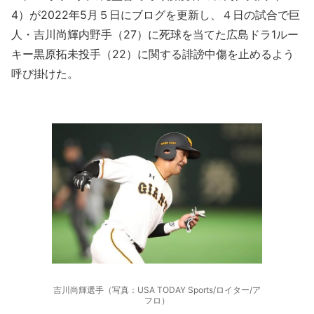
4）が2022年5月５日にブログを更新し、４日の試合で巨
人・吉川尚輝内野手（27）に死球を当てた広島ドラ1ルー
キー黒原拓未投手（22）に関する誹謗中傷を止めるよう
呼び掛けた。
吉川尚輝選手（写真：USA TODAY Sports/ロイター/ア
フロ）