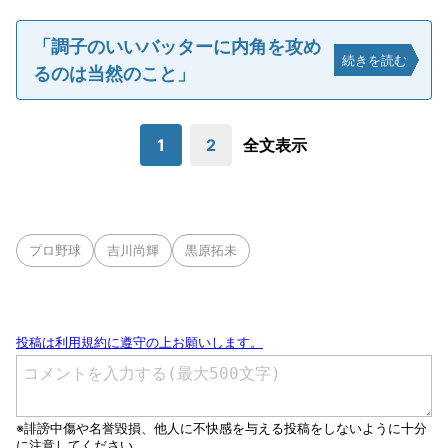
「調子のいいバッターに内角を攻め
続きを読む
るのは当然のこと」
1
2
全文表示
プロ野球
吉川尚輝
黒原拓未