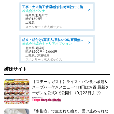
工事・土木施工管理/総合技術商社にて施工管理のお仕事/即日勤務可/車通勤可/工事・土木施工管理/生産・品質管理
＞
株式会社パソナ
福岡県 北九州市
時給1,506円
正社員
スポンサー：求人ボックス
組立・組付け/高収入/日払いOK/寮費無料/交替制/20・30・40代活躍中
＞
株式会社綜合キャリアオプション
熊本県 菊陽町
時給1,600円～2,000円
正社員 / 派遣社員
スポンサー：求人ボックス
姉妹サイト
【ステーキガスト】ライス・パン食べ放題&
スープバー付きメニュー1111円はお得!最新ク
ーポンを公式Xで公開中《9月23日まで》
「多指症」で生まれた娘と、受け止められな