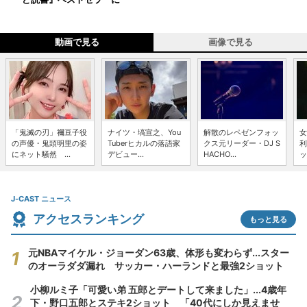
動画で見る
画像で見る
「鬼滅の刃」禰豆子役
ナイツ・塙宣之、You
解散のレペゼンフォッ
女
の声優・鬼頭明里の姿
Tuberヒカルの落語家
クス元リーダー・DJ S
利
にネット騒然 ...
デビュー...
HACHO...
ッ
J-CAST ニュース
アクセスランキング
もっと見る
元NBAマイケル・ジョーダン63歳、体形も変わらず...スター
のオーラダダ漏れ サッカー・ハーランドと最強2ショット
小柳ルミ子「可愛い弟 五郎とデートして来ました」...4歳年
下・野口五郎とステキ2ショット 「40代にしか見えませ