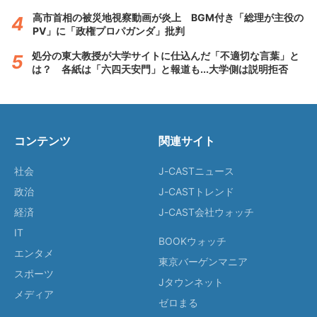
高市首相の被災地視察動画が炎上 BGM付き「総理が主役の
PV」に「政権プロパガンダ」批判
処分の東大教授が大学サイトに仕込んだ「不適切な言葉」と
は？ 各紙は「六四天安門」と報道も...大学側は説明拒否
コンテンツ
関連サイト
社会
J-CASTニュース
政治
J-CASTトレンド
経済
J-CAST会社ウォッチ
IT
BOOKウォッチ
エンタメ
東京バーゲンマニア
スポーツ
Jタウンネット
メディア
ゼロまる