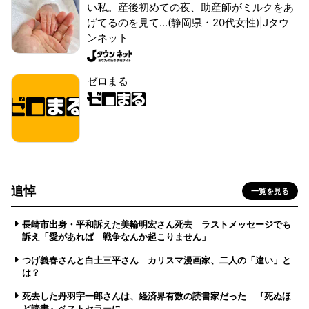
い私。産後初めての夜、助産師がミルクをあ
げてるのを見て...(静岡県・20代女性)|Jタウ
ンネット
ゼロまる
追悼
一覧を見る
長崎市出身・平和訴えた美輪明宏さん死去 ラストメッセージでも
訴え「愛があれば 戦争なんか起こりません」
つげ義春さんと白土三平さん カリスマ漫画家、二人の「違い」と
は？
死去した丹羽宇一郎さんは、経済界有数の読書家だった 『死ぬほ
ど読書』ベストセラーに