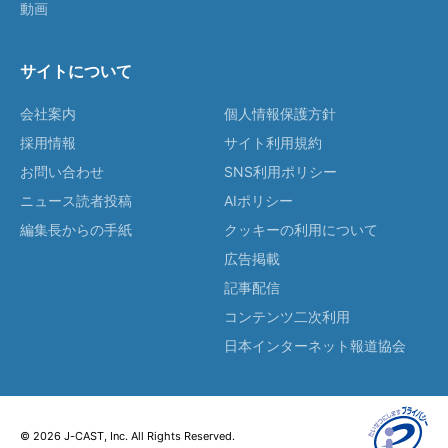
動画
サイトについて
会社案内
個人情報保護方針
採用情報
サイト利用規約
お問い合わせ
SNS利用ポリシー
ニュース読者投稿
AIポリシー
編集長からの手紙
クッキーの利用について
広告掲載
記事配信
コンテンツ二次利用
日本インターネット報道協会
© 2026 J-CAST, Inc. All Rights Reserved.