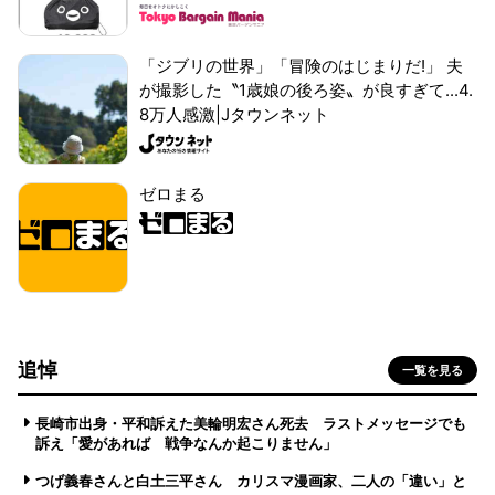
「ジブリの世界」「冒険のはじまりだ!」 夫
が撮影した〝1歳娘の後ろ姿〟が良すぎて...4.
8万人感激|Jタウンネット
ゼロまる
追悼
一覧を見る
長崎市出身・平和訴えた美輪明宏さん死去 ラストメッセージでも
訴え「愛があれば 戦争なんか起こりません」
つげ義春さんと白土三平さん カリスマ漫画家、二人の「違い」と