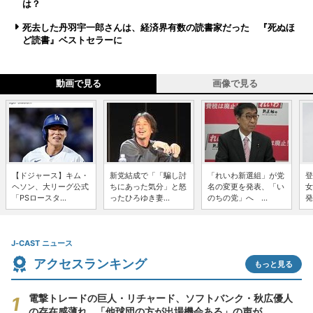
は？
死去した丹羽宇一郎さんは、経済界有数の読書家だった 『死ぬほ
ど読書』ベストセラーに
動画で見る
画像で見る
【ドジャース】キム・
新党結成で「「騙し討
「れいわ新選組」が党
登
ヘソン、大リーグ公式
ちにあった気分」と怒
名の変更を発表、「い
女
「PSロースタ...
ったひろゆき妻...
のちの党」へ ...
発
J-CAST ニュース
アクセスランキング
もっと見る
電撃トレードの巨人・リチャード、ソフトバンク・秋広優人
の存在感薄れ...「他球団の方が出場機会ある」の声が