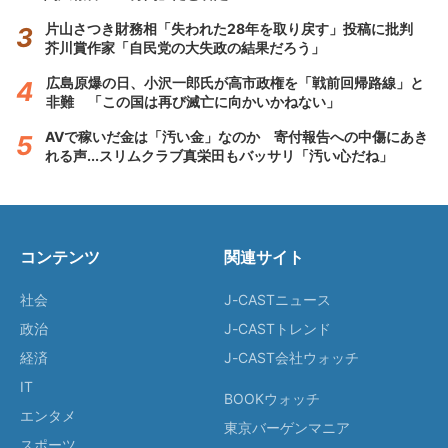
片山さつき財務相「失われた28年を取り戻す」投稿に批判
芥川賞作家「自民党の大失政の結果だろう」
広島原爆の日、小沢一郎氏が高市政権を「戦前回帰路線」と
非難 「この国は再び滅亡に向かいかねない」
AVで稼いだ金は「汚い金」なのか 寄付報告への中傷にあき
れる声...スリムクラブ真栄田もバッサリ「汚い心だね」
コンテンツ
関連サイト
社会
J-CASTニュース
政治
J-CASTトレンド
経済
J-CAST会社ウォッチ
IT
BOOKウォッチ
エンタメ
東京バーゲンマニア
スポーツ