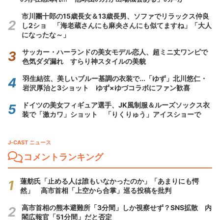
市川團十郎の15歳長女＆13歳長男、ソファでリラックス仲良
し2ショ 「海老蔵さんにも麻央さんにも似てますね」「大人
になったな～」
サッカー・ハーランドの美女モデル恋人、超ミニ丈ワンピで
色気ダダ漏れ すらり神スタイルの美貌
羽生結弦、美しいブルー基調の衣装で...「ゆず」北川悠仁・
岩沢厚治と3ショット ゆず×ゆづコラボにファン歓喜
ドイツの美女フィギュア選手、JK風制服＆ルーズソックス衣
装で「激カワ」ショット 「りくりゅう」アイスショーで
J-CAST ニュース
コメントランキング
蓮舫氏「止める人は誰もいなかったのか」「あまりにも愕
然」 高市首相「上空から合掌」巡る投稿を批判
高市首相の熊本避難所「3分間」しか視察せず？SNS拡散 内
閣広報官「51分間」だと否定