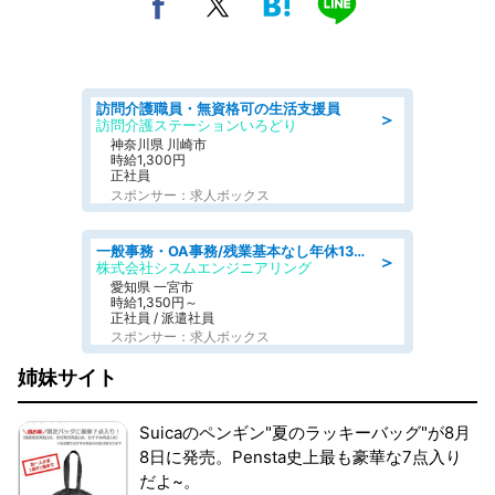
訪問介護職員・無資格可の生活支援員
＞
訪問介護ステーションいろどり
神奈川県 川崎市
時給1,300円
正社員
スポンサー：求人ボックス
一般事務・OA事務/残業基本なし年休130日社保完備の一般・調達事務
＞
株式会社シスムエンジニアリング
愛知県 一宮市
時給1,350円～
正社員 / 派遣社員
スポンサー：求人ボックス
姉妹サイト
Suicaのペンギン"夏のラッキーバッグ"が8月
8日に発売。Pensta史上最も豪華な7点入り
だよ~。