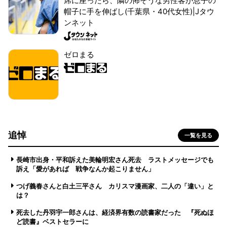
席に座ったら、隣の怖そうな男性客が息子の
帽子に手を伸ばし(千葉県・40代女性)|Jタウ
ンネット
ゼロまる
追悼
一覧を見る
長崎市出身・平和訴えた美輪明宏さん死去 ラストメッセージでも
訴え「愛があれば 戦争なんか起こりません」
つげ義春さんと白土三平さん カリスマ漫画家、二人の「違い」と
は？
死去した丹羽宇一郎さんは、経済界有数の読書家だった 『死ぬほ
ど読書』ベストセラーに