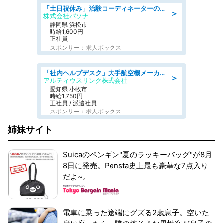
「土日祝休み」治験コーディネーターのお仕事/未経験OK
＞
株式会社パソナ
静岡県 浜松市
時給1,600円
正社員
スポンサー：求人ボックス
「社内ヘルプデスク」大手航空機メーカーでのPC・周辺機器サポート 「初心者活躍中/土日祝休み/長期」 高時給1750円+交通費全額支給
＞
アルティウスリンク株式会社
愛知県 小牧市
時給1,750円
正社員 / 派遣社員
スポンサー：求人ボックス
姉妹サイト
Suicaのペンギン"夏のラッキーバッグ"が8月
8日に発売。Pensta史上最も豪華な7点入り
だよ~。
電車に乗った途端にグズる2歳息子。空いた