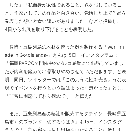
ました」「私自身が女性であること、裸を写しているこ
と、作家としてこの作品と向き合い、覚悟した上で作品を
発表した想いと食い違いがありました」などと投稿し、1
4日から出展を取り下げることを表明した。
長崎・五島列島の木材を使った器を製作する「wan -m
ade in Gotoislands-」さんは15日、インスタグラムで
「福岡PARCOで開催中のパルコ感覚にて出品していまし
たが内容を鑑みて出品取りやめさせていただきます」と表
明。同日、ツイッターでは「このように性を売るような表
現でイベントを行うという話はまったく無かった」とし、
「非常に困惑しており残念です」と伝えた。
また、五島列島産の椿油を販売するタテイシ（長崎県五
島市）のブランド「恋するつばき」も15日、インスタグ
ラムで「一部内容を拝見し出店を中止することに致しまし