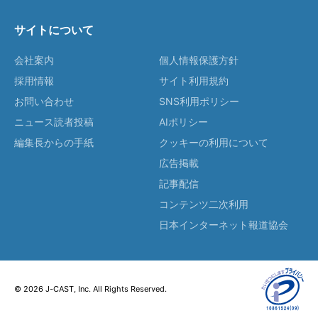
サイトについて
会社案内
個人情報保護方針
採用情報
サイト利用規約
お問い合わせ
SNS利用ポリシー
ニュース読者投稿
AIポリシー
編集長からの手紙
クッキーの利用について
広告掲載
記事配信
コンテンツ二次利用
日本インターネット報道協会
© 2026 J-CAST, Inc. All Rights Reserved.