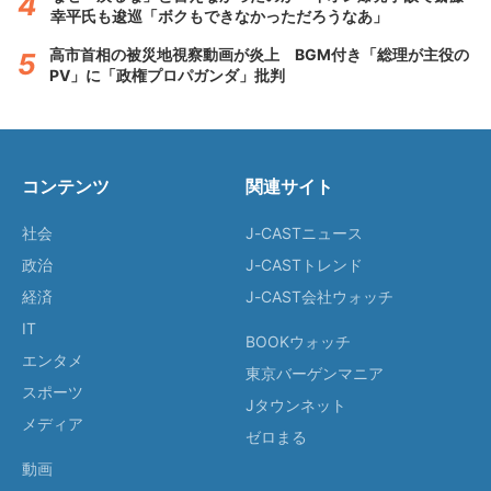
幸平氏も逡巡「ボクもできなかっただろうなあ」
高市首相の被災地視察動画が炎上 BGM付き「総理が主役の
PV」に「政権プロパガンダ」批判
コンテンツ
関連サイト
社会
J-CASTニュース
政治
J-CASTトレンド
経済
J-CAST会社ウォッチ
IT
BOOKウォッチ
エンタメ
東京バーゲンマニア
スポーツ
Jタウンネット
メディア
ゼロまる
動画