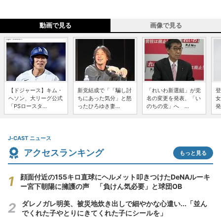
動画で見る
画像で見る
【ドジャース】キム・
新党結成で「「騙し討
「れいわ新選組」が党
登
ヘソン、大リーグ公式
ちにあった気分」と怒
名の変更を発表、「い
女
「PSロースタ...
ったひろゆき妻...
のちの党」へ ...
発
J-CAST ニュース
アクセスランキング
もっと見る
顔面付近の155キロ直球にヘルメット叩きつけたDeNAルーキ
ー宮下朝陽に擁護の声 「負けん気必要」と球団OB
ダレノガレ明美、被災地炊き出しで細やかな心遣い...「並ん
でくれた子やとりにきてくれた子にシールを」