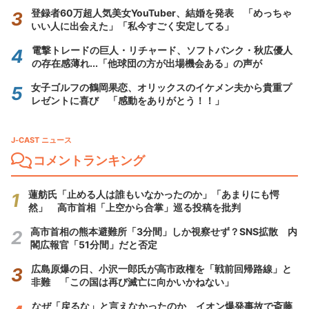
登録者60万超人気美女YouTuber、結婚を発表 「めっちゃ
いい人に出会えた」「私今すごく安定してる」
電撃トレードの巨人・リチャード、ソフトバンク・秋広優人
の存在感薄れ...「他球団の方が出場機会ある」の声が
女子ゴルフの鶴岡果恋、オリックスのイケメン夫から貴重プ
レゼントに喜び 「感動をありがとう！！」
J-CAST ニュース
コメントランキング
蓮舫氏「止める人は誰もいなかったのか」「あまりにも愕
然」 高市首相「上空から合掌」巡る投稿を批判
高市首相の熊本避難所「3分間」しか視察せず？SNS拡散 内
閣広報官「51分間」だと否定
広島原爆の日、小沢一郎氏が高市政権を「戦前回帰路線」と
非難 「この国は再び滅亡に向かいかねない」
なぜ「戻るな」と言えなかったのか イオン爆発事故で斎藤