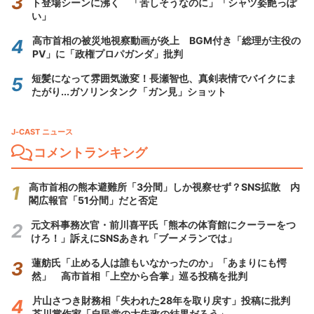
ト登場シーンに沸く 「苦しそうなのに」「シャツ姿艶っぽ
い」
高市首相の被災地視察動画が炎上 BGM付き「総理が主役の
PV」に「政権プロパガンダ」批判
短髪になって雰囲気激変！長瀬智也、真剣表情でバイクにま
たがり...ガソリンタンク「ガン見」ショット
J-CAST ニュース
コメントランキング
高市首相の熊本避難所「3分間」しか視察せず？SNS拡散 内
閣広報官「51分間」だと否定
元文科事務次官・前川喜平氏「熊本の体育館にクーラーをつ
けろ！」訴えにSNSあきれ「ブーメランでは」
蓮舫氏「止める人は誰もいなかったのか」「あまりにも愕
然」 高市首相「上空から合掌」巡る投稿を批判
片山さつき財務相「失われた28年を取り戻す」投稿に批判
芥川賞作家「自民党の大失政の結果だろう」