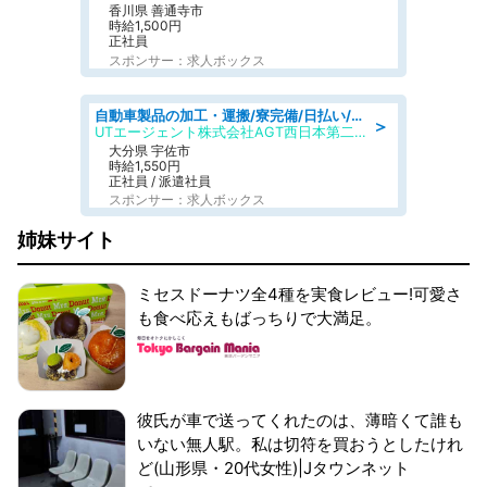
香川県 善通寺市
時給1,500円
正社員
スポンサー：求人ボックス
自動車製品の加工・運搬/寮完備/日払い/工場・製造
＞
UTエージェント株式会社AGT西日本第二CU
大分県 宇佐市
時給1,550円
正社員 / 派遣社員
スポンサー：求人ボックス
姉妹サイト
ミセスドーナツ全4種を実食レビュー!可愛さ
も食べ応えもばっちりで大満足。
彼氏が車で送ってくれたのは、薄暗くて誰も
いない無人駅。私は切符を買おうとしたけれ
ど(山形県・20代女性)|Jタウンネット