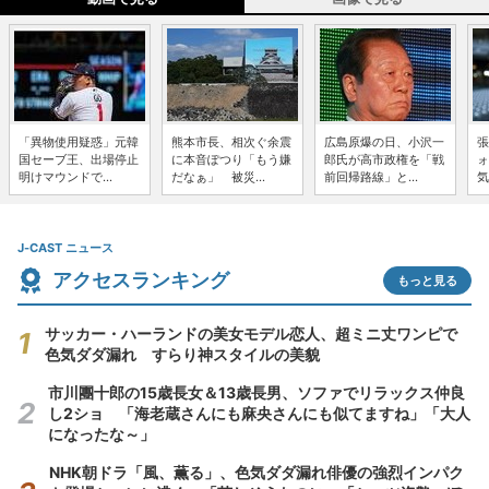
「異物使用疑惑」元韓
熊本市長、相次ぐ余震
広島原爆の日、小沢一
張
国セーブ王、出場停止
に本音ぽつり「もう嫌
郎氏が高市政権を「戦
ォ
明けマウンドで...
だなぁ」 被災...
前回帰路線」と...
気
J-CAST ニュース
アクセスランキング
もっと見る
サッカー・ハーランドの美女モデル恋人、超ミニ丈ワンピで
色気ダダ漏れ すらり神スタイルの美貌
市川團十郎の15歳長女＆13歳長男、ソファでリラックス仲良
し2ショ 「海老蔵さんにも麻央さんにも似てますね」「大人
になったな～」
NHK朝ドラ「風、薫る」、色気ダダ漏れ俳優の強烈インパク