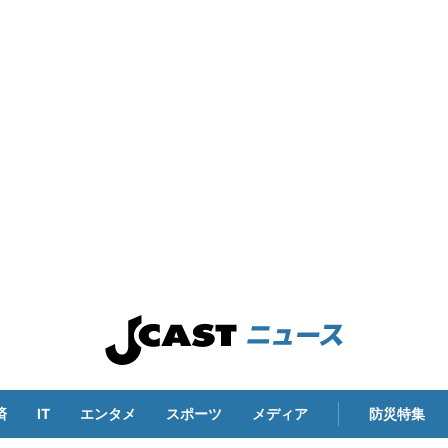
済
IT
エンタメ
スポーツ
メディア
防災特集