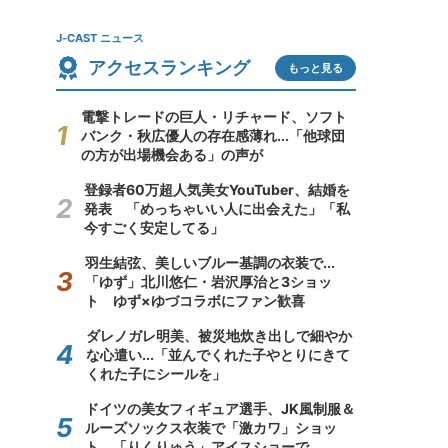
J-CAST ニュース
アクセスランキング
もっと見る
電撃トレードの巨人・リチャード、ソフト
バンク・秋広優人の存在感薄れ...「他球団
の方が出場機会ある」の声が
登録者60万超人気美女YouTuber、結婚を
発表 「めっちゃいい人に出会えた」「私
今すごく安定してる」
羽生結弦、美しいブルー基調の衣装で...
「ゆず」北川悠仁・岩沢厚治と3ショッ
ト ゆず×ゆづコラボにファン歓喜
ダレノガレ明美、被災地炊き出しで細やか
な心遣い...「並んでくれた子やとりにきて
くれた子にシールを」
ドイツの美女フィギュア選手、JK風制服＆
ルーズソックス衣装で「激カワ」ショッ
ト 「りくりゅう」アイスショーで