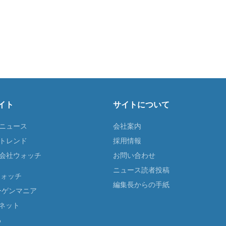
イト
サイトについて
Tニュース
会社案内
Tトレンド
採用情報
ST会社ウォッチ
お問い合わせ
ニュース読者投稿
ウォッチ
編集長からの手紙
ーゲンマニア
ネット
る