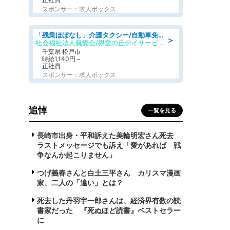
スポンサー：求人ボックス
「残業ほぼなし」介護タクシー/自動車免許必須/正職員/日勤のみ/デイサービス
＞
社会福祉法人親愛会/親愛の丘デイサービス
千葉県 松戸市
時給1,140円～
正社員
スポンサー：求人ボックス
追悼
一覧を見る
長崎市出身・平和訴えた美輪明宏さん死去
ラストメッセージでも訴え「愛があれば 戦
争なんか起こりません」
つげ義春さんと白土三平さん カリスマ漫画
家、二人の「違い」とは？
死去した丹羽宇一郎さんは、経済界有数の読
書家だった 『死ぬほど読書』ベストセラー
に