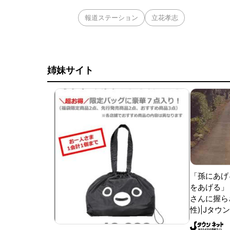
報道ステーション
立花孝志
姉妹サイト
「孫にあげ
をあげる」
さんに握ら
性)|Jタウ