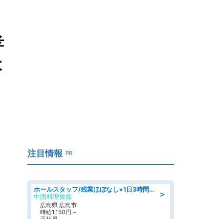
孝
は
注目情報
PR
ホールスタッフ/残業ほぼなし×1日3時間〜勤務OK!フォロー体制も充実/広島県/広島市南区
＞
中国料理敦煌
広島県 広島市
時給1,150円～
正社員