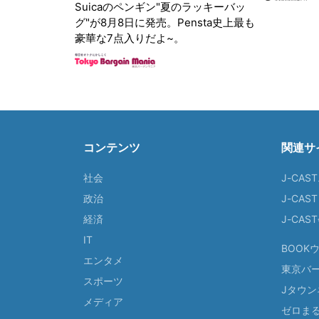
Suicaのペンギン"夏のラッキーバッ
グ"が8月8日に発売。Pensta史上最も
豪華な7点入りだよ~。
コンテンツ
関連サ
社会
J-CAS
政治
J-CAS
経済
J-CA
IT
BOOK
エンタメ
東京バ
スポーツ
Jタウン
メディア
ゼロま