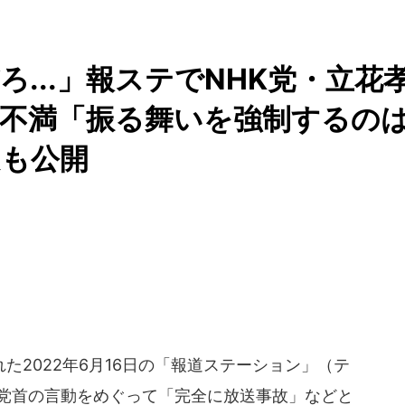
...」報ステでNHK党・立花
は不満「振る舞いを強制するの
文も公開
2022年6月16日の「報道ステーション」（テ
志党首の言動をめぐって「完全に放送事故」などと