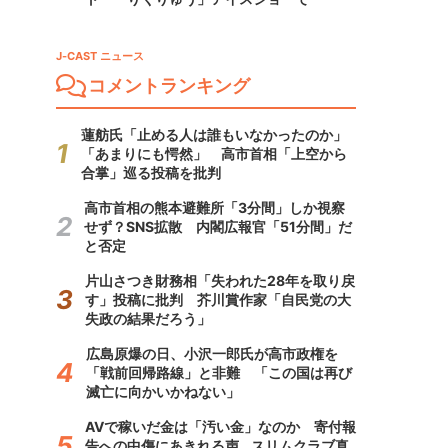
J-CAST ニュース
コメントランキング
蓮舫氏「止める人は誰もいなかったのか」
「あまりにも愕然」 高市首相「上空から
合掌」巡る投稿を批判
高市首相の熊本避難所「3分間」しか視察
せず？SNS拡散 内閣広報官「51分間」だ
と否定
片山さつき財務相「失われた28年を取り戻
す」投稿に批判 芥川賞作家「自民党の大
失政の結果だろう」
広島原爆の日、小沢一郎氏が高市政権を
「戦前回帰路線」と非難 「この国は再び
滅亡に向かいかねない」
AVで稼いだ金は「汚い金」なのか 寄付報
告への中傷にあきれる声...スリムクラブ真