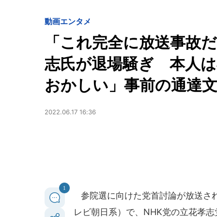
動画
エンタメ
「これ完全に放送事故だろ
志氏が退場騒ぎ 本人
おかしい」事前の通達
2022.06.17 16:36
1
参院選に向けた党首討論が放送された
レビ朝日系）で、NHK党の立花孝