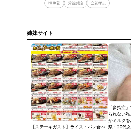
NHK党
党首討論
立花孝志
姉妹サイト
「多指症」
られない私
がミルクをあ
【ステーキガスト】ライス・パン食べ
県・20代女