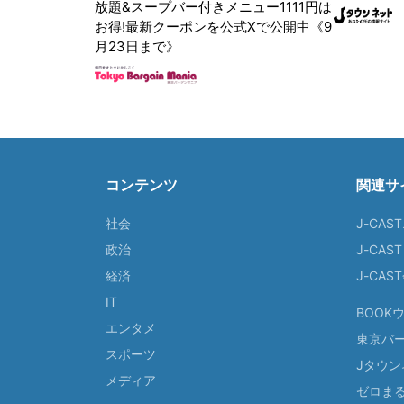
放題&スープバー付きメニュー1111円は
お得!最新クーポンを公式Xで公開中《9
月23日まで》
コンテンツ
関連サ
社会
J-CAS
政治
J-CAS
経済
J-CA
IT
BOOK
エンタメ
東京バ
スポーツ
Jタウン
メディア
ゼロま