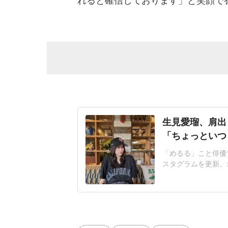
れると確信しております」と笑顔で
生見愛瑠、肩出
「ちょっといつ
「めるる」こと俳優で
スタグラムを更新。
てます」生見さんは
ってます」といい、
ムに投稿された写真
メラを見つめて微笑