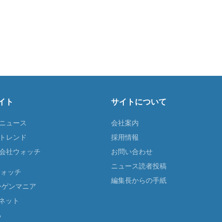
イト
サイトについて
Tニュース
会社案内
Tトレンド
採用情報
ST会社ウォッチ
お問い合わせ
ニュース読者投稿
ウォッチ
編集長からの手紙
ーゲンマニア
ネット
る