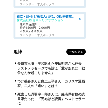
スポンサー：求人ボックス
組立・組付け/高収入/日払いOK/寮費無料/交替制/20・30・40代活躍中
＞
株式会社綜合キャリアオプション
熊本県 菊陽町
時給1,600円～2,000円
正社員 / 派遣社員
スポンサー：求人ボックス
追悼
一覧を見る
長崎市出身・平和訴えた美輪明宏さん死去
ラストメッセージでも訴え「愛があれば 戦
争なんか起こりません」
つげ義春さんと白土三平さん カリスマ漫画
家、二人の「違い」とは？
死去した丹羽宇一郎さんは、経済界有数の読
書家だった 『死ぬほど読書』ベストセラー
に