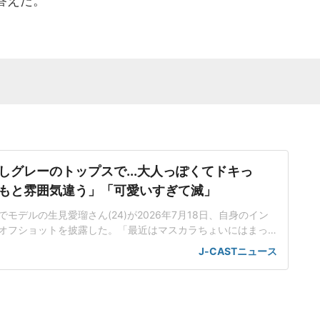
答えた。
しグレーのトップスで...大人っぽくてドキっ
もと雰囲気違う」「可愛いすぎて滅」
モデルの生見愛瑠さん(24)が2026年7月18日、自身のイン
オフショットを披露した。「最近はマスカラちょいにはまっ
、「まつぱしてくるくるなので 最近はマスカラちょいにはま
J-CASTニュース
メイクアップした姿の写真と動画を投稿した。インスタグラ
では、グレーの肩出しトップスを着用。鮮やかなリップでカ
むショット