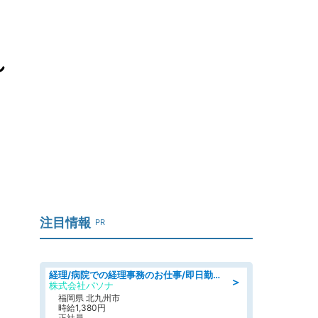
れ
注目情報
PR
経理/病院での経理事務のお仕事/即日勤務可/車通勤可/経理/一般事務
＞
株式会社パソナ
福岡県 北九州市
時給1,380円
正社員