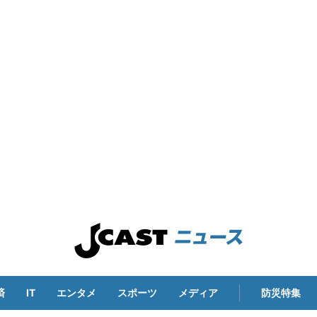
済
IT
エンタメ
スポーツ
メディア
防災特集