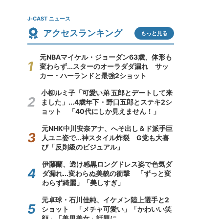
J-CAST ニュース
アクセスランキング
もっと見る
元NBAマイケル・ジョーダン63歳、体形も
変わらず...スターのオーラダダ漏れ サッ
カー・ハーランドと最強2ショット
小柳ルミ子「可愛い弟 五郎とデートして来
ました」...4歳年下・野口五郎とステキ2シ
ョット 「40代にしか見えません！」
元NHK中川安奈アナ、へそ出し＆ド派手巨
人ユニ姿で...神スタイル炸裂 G党も大喜
び「反則級のビジュアル」
伊藤蘭、透け感黒ロングドレス姿で色気ダ
ダ漏れ...変わらぬ美貌の衝撃 「ずっと変
わらず綺麗」「美しすぎ」
元卓球・石川佳純、イケメン陸上選手と2
ショット 「メチャ可愛い」「かわいい笑
顔」「美男美女」話題に