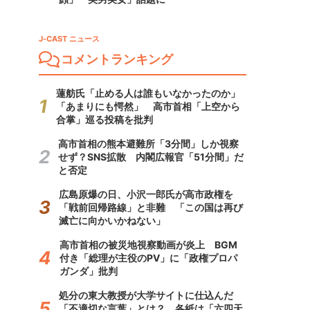
J-CAST ニュース
コメントランキング
蓮舫氏「止める人は誰もいなかったのか」
「あまりにも愕然」 高市首相「上空から
合掌」巡る投稿を批判
高市首相の熊本避難所「3分間」しか視察
せず？SNS拡散 内閣広報官「51分間」だ
と否定
広島原爆の日、小沢一郎氏が高市政権を
「戦前回帰路線」と非難 「この国は再び
滅亡に向かいかねない」
高市首相の被災地視察動画が炎上 BGM
付き「総理が主役のPV」に「政権プロパ
ガンダ」批判
処分の東大教授が大学サイトに仕込んだ
「不適切な言葉」とは？ 各紙は「六四天