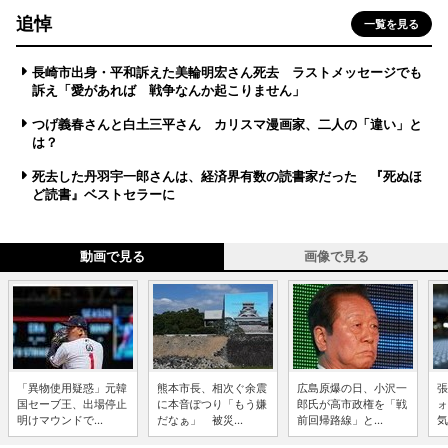
追悼
一覧を見る
長崎市出身・平和訴えた美輪明宏さん死去 ラストメッセージでも
訴え「愛があれば 戦争なんか起こりません」
つげ義春さんと白土三平さん カリスマ漫画家、二人の「違い」と
は？
死去した丹羽宇一郎さんは、経済界有数の読書家だった 『死ぬほ
ど読書』ベストセラーに
動画で見る
画像で見る
「異物使用疑惑」元韓
熊本市長、相次ぐ余震
広島原爆の日、小沢一
張
国セーブ王、出場停止
に本音ぽつり「もう嫌
郎氏が高市政権を「戦
ォ
明けマウンドで...
だなぁ」 被災...
前回帰路線」と...
気