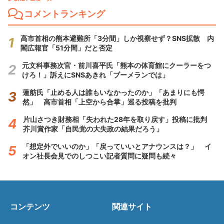
コメントランキング
高市首相の熊本避難所「3分間」しか視察せず？SNS拡散 内
閣広報官「51分間」だと否定
元文科事務次官・前川喜平氏「熊本の体育館にクーラーをつ
けろ！」訴えにSNSあきれ「ブーメランでは」
蓮舫氏「止める人は誰もいなかったのか」「あまりにも愕
然」 高市首相「上空から合掌」巡る投稿を批判
片山さつき財務相「失われた28年を取り戻す」投稿に批判
芥川賞作家「自民党の大失政の結果だろう」
「想定外でいいのか」「戻っていいとアナウンスは？」 イ
オン社長会見でのしつこい記者質問に疑問も続々
コンテンツ
関連サイト