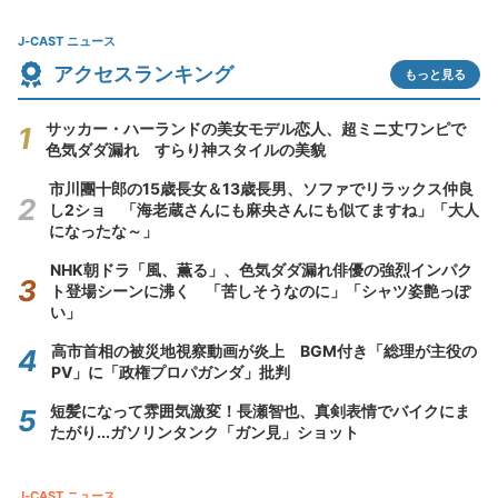
J-CAST ニュース
アクセスランキング
もっと見る
サッカー・ハーランドの美女モデル恋人、超ミニ丈ワンピで
色気ダダ漏れ すらり神スタイルの美貌
市川團十郎の15歳長女＆13歳長男、ソファでリラックス仲良
し2ショ 「海老蔵さんにも麻央さんにも似てますね」「大人
になったな～」
NHK朝ドラ「風、薫る」、色気ダダ漏れ俳優の強烈インパク
ト登場シーンに沸く 「苦しそうなのに」「シャツ姿艶っぽ
い」
高市首相の被災地視察動画が炎上 BGM付き「総理が主役の
PV」に「政権プロパガンダ」批判
短髪になって雰囲気激変！長瀬智也、真剣表情でバイクにま
たがり...ガソリンタンク「ガン見」ショット
J-CAST ニュース