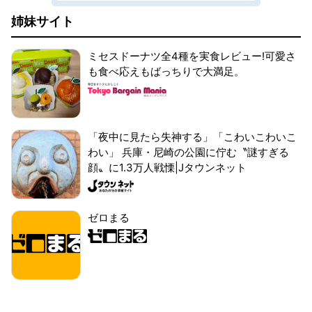
姉妹サイト
ミセスドーナツ全4種を実食レビュー!可愛さ
も食べ応えもばっちりで大満足。
「夜中に見たら失神する」「こわいこわいこ
わい」 兵庫・尼崎の公園に佇む〝謎すぎる
顔〟に1.3万人戦慄|Jタウンネット
ゼロまる