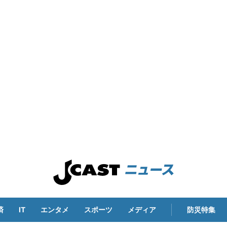
済
IT
エンタメ
スポーツ
メディア
防災特集