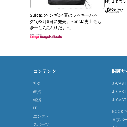
性)|Jタウ
Suicaのペンギン"夏のラッキーバッ
グ"が8月8日に発売。Pensta史上最も
豪華な7点入りだよ~。
コンテンツ
関連サ
社会
J-CAS
政治
J-CAS
経済
J-CA
IT
BOOK
エンタメ
東京バ
スポーツ