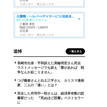
スポンサー：求人ボックス
介護職・ヘルパー/デイサービス/近鉄名古屋線 高田本山/津市/三重県
＞
憩いの里津ケアホーム
三重県 津市
時給1,105円～1,580円
正社員
スポンサー：求人ボックス
追悼
一覧を見る
長崎市出身・平和訴えた美輪明宏さん死去
ラストメッセージでも訴え「愛があれば 戦
争なんか起こりません」
つげ義春さんと白土三平さん カリスマ漫画
家、二人の「違い」とは？
死去した丹羽宇一郎さんは、経済界有数の読
書家だった 『死ぬほど読書』ベストセラー
に