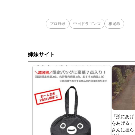
プロ野球
中日ドラゴンズ
根尾昂
姉妹サイト
「孫にあげ
をあげる」
さんに握ら