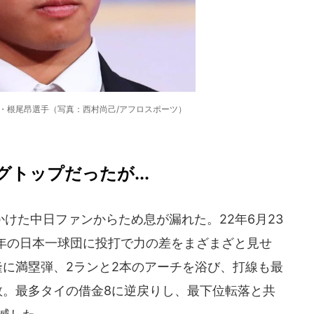
・根尾昂選手（写真：西村尚己/アフロスポーツ）
トップだったが...
けた中日ファンからため息が漏れた。22年6月23
年の日本一球団に投打で力の差をまざまざと見せ
隆に満塁弾、2ランと2本のアーチを浴び、打線も最
敗。最多タイの借金8に逆戻りし、最下位転落と共