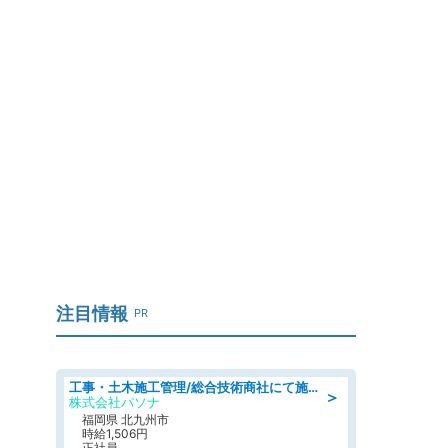
注目情報
PR
工事・土木施工管理/総合技術商社にて施工管理のお仕事/即日勤務可/車通勤可/工事・土木施工管理/生産・品質管理
＞
株式会社パソナ
福岡県 北九州市
時給1,506円
正社員