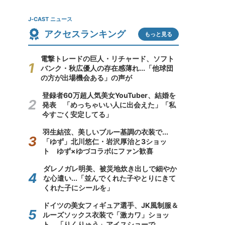
J-CAST ニュース
アクセスランキング
もっと見る
電撃トレードの巨人・リチャード、ソフト
バンク・秋広優人の存在感薄れ...「他球団
の方が出場機会ある」の声が
登録者60万超人気美女YouTuber、結婚を
発表 「めっちゃいい人に出会えた」「私
今すごく安定してる」
羽生結弦、美しいブルー基調の衣装で...
「ゆず」北川悠仁・岩沢厚治と3ショッ
ト ゆず×ゆづコラボにファン歓喜
ダレノガレ明美、被災地炊き出しで細やか
な心遣い...「並んでくれた子やとりにきて
くれた子にシールを」
ドイツの美女フィギュア選手、JK風制服＆
ルーズソックス衣装で「激カワ」ショッ
ト 「りくりゅう」アイスショーで