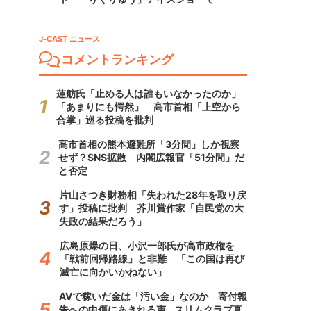
J-CAST ニュース
コメントランキング
蓮舫氏「止める人は誰もいなかったのか」
「あまりにも愕然」 高市首相「上空から
合掌」巡る投稿を批判
高市首相の熊本避難所「3分間」しか視察
せず？SNS拡散 内閣広報官「51分間」だ
と否定
片山さつき財務相「失われた28年を取り戻
す」投稿に批判 芥川賞作家「自民党の大
失政の結果だろう」
広島原爆の日、小沢一郎氏が高市政権を
「戦前回帰路線」と非難 「この国は再び
滅亡に向かいかねない」
AVで稼いだ金は「汚い金」なのか 寄付報
告への中傷にあきれる声...スリムクラブ真