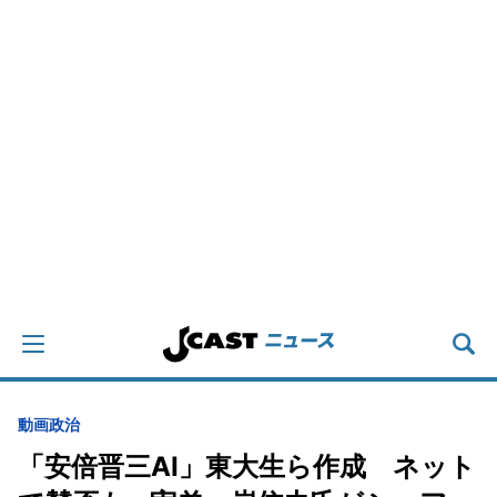
動画
政治
「安倍晋三AI」東大生ら作成 ネット