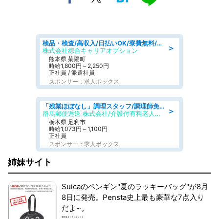
検品・検査/高収入/日払いOK/寮費無料/日勤/20・30・40代活躍中
＞
株式会社綜合キャリアオプション
熊本県 菊陽町
時給1,800円～2,250円
正社員 / 派遣社員
スポンサー：求人ボックス
「残業ほぼなし」調理スタッフ/調理師免許必須/正職員/日勤のみ/介護付き有料老人ホーム/社会保障完備
＞
群馬郵便逓送 株式会社/介護付有料老人ホーム ふる里
栃木県 足利市
時給1,073円～1,100円
正社員
スポンサー：求人ボックス
姉妹サイト
Suicaのペンギン"夏のラッキーバッグ"が8月
8日に発売。Pensta史上最も豪華な7点入り
だよ~。