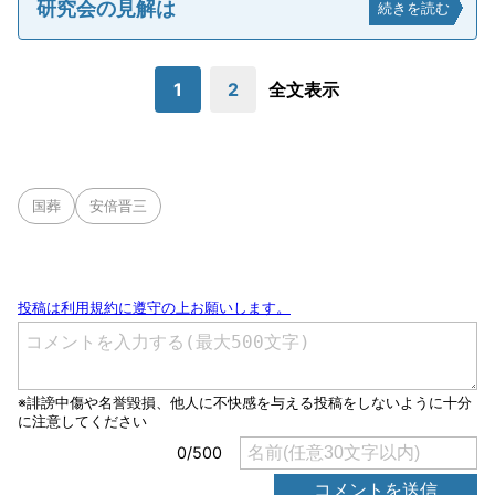
研究会の見解は
続きを読む
1
2
全文表示
国葬
安倍晋三