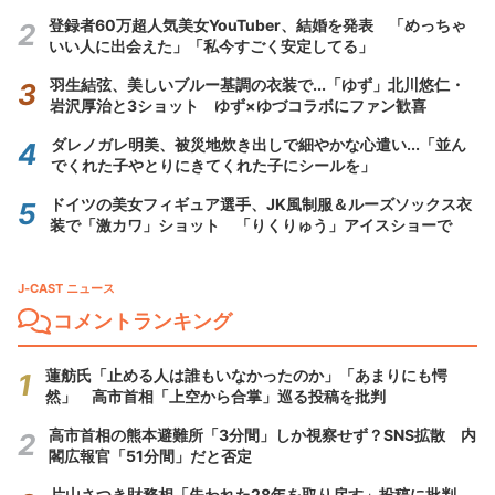
登録者60万超人気美女YouTuber、結婚を発表 「めっちゃ
いい人に出会えた」「私今すごく安定してる」
羽生結弦、美しいブルー基調の衣装で...「ゆず」北川悠仁・
岩沢厚治と3ショット ゆず×ゆづコラボにファン歓喜
ダレノガレ明美、被災地炊き出しで細やかな心遣い...「並ん
でくれた子やとりにきてくれた子にシールを」
ドイツの美女フィギュア選手、JK風制服＆ルーズソックス衣
装で「激カワ」ショット 「りくりゅう」アイスショーで
J-CAST ニュース
コメントランキング
蓮舫氏「止める人は誰もいなかったのか」「あまりにも愕
然」 高市首相「上空から合掌」巡る投稿を批判
高市首相の熊本避難所「3分間」しか視察せず？SNS拡散 内
閣広報官「51分間」だと否定
片山さつき財務相「失われた28年を取り戻す」投稿に批判