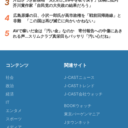
芥川賞作家「自民党の大失政の結果だろう」
広島原爆の日、小沢一郎氏が高市政権を「戦前回帰路線」と
非難 「この国は再び滅亡に向かいかねない」
AVで稼いだ金は「汚い金」なのか 寄付報告への中傷にあき
れる声...スリムクラブ真栄田もバッサリ「汚い心だね」
コンテンツ
関連サイト
社会
J-CASTニュース
政治
J-CASTトレンド
経済
J-CAST会社ウォッチ
IT
BOOKウォッチ
エンタメ
東京バーゲンマニア
スポーツ
Jタウンネット
メディア