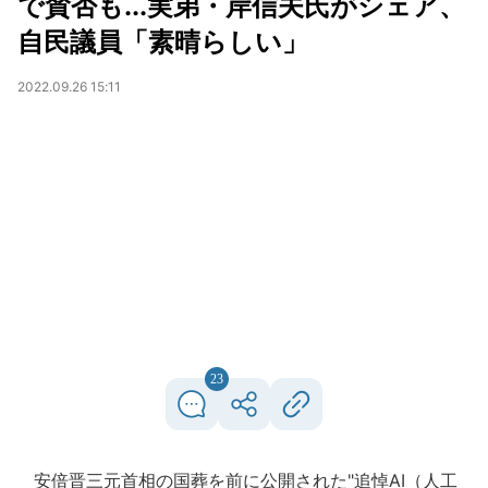
で賛否も...実弟・岸信夫氏がシェア、
自民議員「素晴らしい」
2022.09.26 15:11
23
安倍晋三元首相の国葬を前に公開された"追悼AI（人工