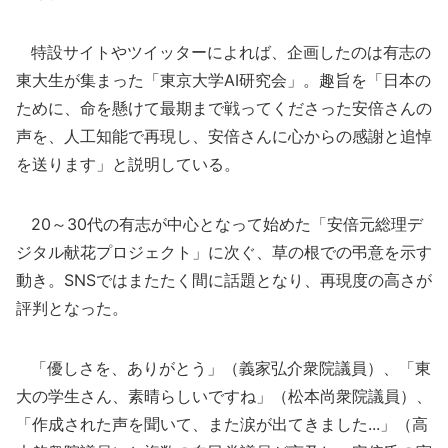
特設サイトやツイッターによれば、企画したのは有志の
東大生が集まった「東京大学AI研究会」。趣旨を「日本の
ために、命を懸けて最期まで戦ってくださった安倍さんの
声を、人工知能で再現し、安倍さんに心からの感謝と追悼
を送ります」と説明している。
20～30代の有志が中心となって始めた「安倍元総理デ
ジタル献花プロジェクト」に次ぐ、草の根での弔意を示す
動き。SNSではまたたく間に話題となり、再現度の高さが
評判となった。
「優しさを、ありがとう」（義家弘介衆院議員）、「東
大の学生さん、素晴らしいですね」（松本尚衆院議員）、
「作成された声を聞いて、また涙が出てきました...」（高