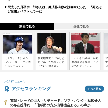
死去した丹羽宇一郎さんは、経済界有数の読書家だった 『死ぬほ
ど読書』ベストセラーに
動画で見る
画像で見る
【ドジャース】キム・
新党結成で「「騙し討
「れいわ新選組」が党
登
ヘソン、大リーグ公式
ちにあった気分」と怒
名の変更を発表、「い
女
「PSロースタ...
ったひろゆき妻...
のちの党」へ ...
発
J-CAST ニュース
アクセスランキング
もっと見る
電撃トレードの巨人・リチャード、ソフトバンク・秋広優人
の存在感薄れ...「他球団の方が出場機会ある」の声が