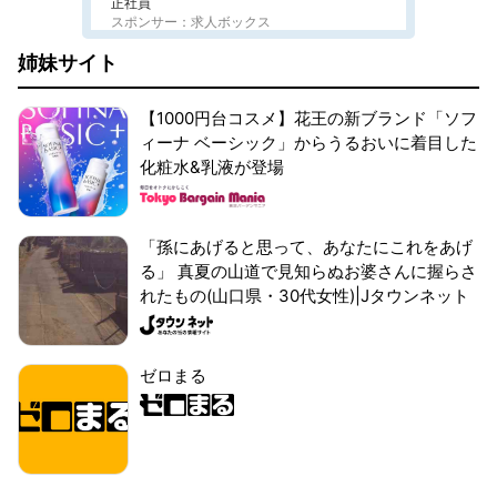
正社員
スポンサー：求人ボックス
姉妹サイト
【1000円台コスメ】花王の新ブランド「ソフ
ィーナ ベーシック」からうるおいに着目した
化粧水&乳液が登場
「孫にあげると思って、あなたにこれをあげ
る」 真夏の山道で見知らぬお婆さんに握らさ
れたもの(山口県・30代女性)|Jタウンネット
ゼロまる