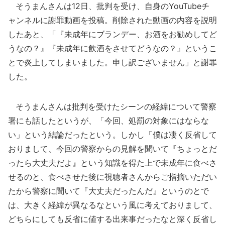
そうまんさんは12日、批判を受け、自身のYouTubeチ
ャンネルに謝罪動画を投稿。削除された動画の内容を説明
したあと、「『未成年にブランデー、お酒をお勧めしてど
うなの？』『未成年に飲酒をさせてどうなの？』というこ
とで炎上してしまいました。申し訳ございません」と謝罪
した。
そうまんさんは批判を受けたシーンの経緯について警察
署にも話したというが、「今回、処罰の対象にはならな
い」という結論だったという。しかし「僕は凄く反省して
おりまして、今回の警察からの見解を聞いて『ちょっとだ
ったら大丈夫だよ』という知識を得た上で未成年に食べさ
せるのと、食べさせた後に視聴者さんからご指摘いただい
たから警察に聞いて『大丈夫だったんだ』というのとで
は、大きく経緯が異なるなという風に考えておりまして、
どちらにしても反省に値する出来事だったなと深く反省し