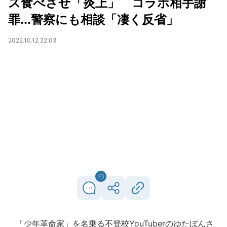
ス食べさせ「炎上」 コラボ相手謝
罪...警察にも相談「凄く反省」
2022.10.12 22:03
73
「少年革命家」を名乗る不登校YouTuberのゆたぼんさ