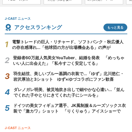
J-CAST ニュース
アクセスランキング
もっと見る
電撃トレードの巨人・リチャード、ソフトバンク・秋広優人
の存在感薄れ...「他球団の方が出場機会ある」の声が
登録者60万超人気美女YouTuber、結婚を発表 「めっちゃ
いい人に出会えた」「私今すごく安定してる」
羽生結弦、美しいブルー基調の衣装で...「ゆず」北川悠仁・
岩沢厚治と3ショット ゆず×ゆづコラボにファン歓喜
ダレノガレ明美、被災地炊き出しで細やかな心遣い...「並ん
でくれた子やとりにきてくれた子にシールを」
ドイツの美女フィギュア選手、JK風制服＆ルーズソックス衣
装で「激カワ」ショット 「りくりゅう」アイスショーで
J-CAST ニュース