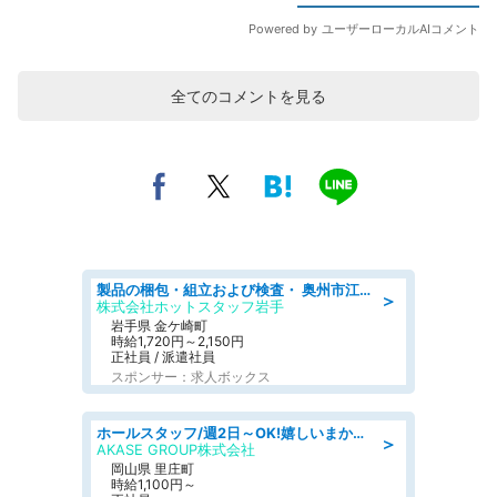
全てのコメントを見る
製品の梱包・組立および検査・ 奥州市江刺/大手企業で長期安定 梱包・検査・組立/半年経過毎に5万円の報奨金有
＞
株式会社ホットスタッフ岩手
岩手県 金ケ崎町
時給1,720円～2,150円
正社員 / 派遣社員
スポンサー：求人ボックス
ホールスタッフ/週2日～OK!嬉しいまかない付き/岡山県/浅口郡里庄町
＞
AKASE GROUP株式会社
岡山県 里庄町
時給1,100円～