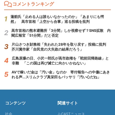
コメントランキング
蓮舫氏「止める人は誰もいなかったのか」「あまりにも愕
然」 高市首相「上空から合掌」巡る投稿を批判
高市首相の熊本避難所「3分間」しか視察せず？SNS拡散 内
閣広報官「51分間」だと否定
片山さつき財務相「失われた28年を取り戻す」投稿に批判
芥川賞作家「自民党の大失政の結果だろう」
広島原爆の日、小沢一郎氏が高市政権を「戦前回帰路線」と
非難 「この国は再び滅亡に向かいかねない」
AVで稼いだ金は「汚い金」なのか 寄付報告への中傷にあき
れる声...スリムクラブ真栄田もバッサリ「汚い心だね」
コンテンツ
関連サイト
社会
J-CASTニュース