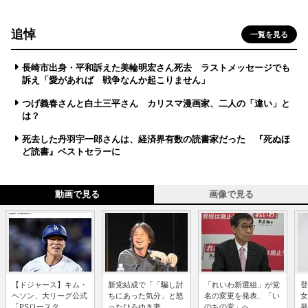
追悼
一覧を見る
長崎市出身・平和訴えた美輪明宏さん死去 ラストメッセージでも
訴え「愛があれば 戦争なんか起こりません」
つげ義春さんと白土三平さん カリスマ漫画家、二人の「違い」と
は？
死去した丹羽宇一郎さんは、経済界有数の読書家だった 『死ぬほ
ど読書』ベストセラーに
動画で見る
画像で見る
【ドジャース】キム・
新党結成で「「騙し討
「れいわ新選組」が党
登
ヘソン、大リーグ公式
ちにあった気分」と怒
名の変更を発表、「い
女
「PSロースタ...
ったひろゆき妻...
のちの党」へ ...
発