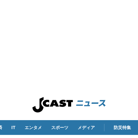
済
IT
エンタメ
スポーツ
メディア
防災特集