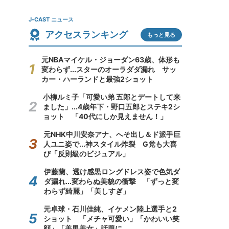
J-CAST ニュース
アクセスランキング
もっと見る
元NBAマイケル・ジョーダン63歳、体形も
変わらず...スターのオーラダダ漏れ サッ
カー・ハーランドと最強2ショット
小柳ルミ子「可愛い弟 五郎とデートして来
ました」...4歳年下・野口五郎とステキ2シ
ョット 「40代にしか見えません！」
元NHK中川安奈アナ、へそ出し＆ド派手巨
人ユニ姿で...神スタイル炸裂 G党も大喜
び「反則級のビジュアル」
伊藤蘭、透け感黒ロングドレス姿で色気ダ
ダ漏れ...変わらぬ美貌の衝撃 「ずっと変
わらず綺麗」「美しすぎ」
元卓球・石川佳純、イケメン陸上選手と2
ショット 「メチャ可愛い」「かわいい笑
顔」「美男美女」話題に