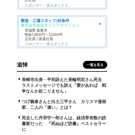
スポンサー：求人ボックス
製造・工場スタッフ/好条件
＞
株式会社綜合キャリアオプション
茨城県 坂東市
時給1,600円～2,000円
正社員 / 派遣社員
スポンサー：求人ボックス
追悼
一覧を見る
長崎市出身・平和訴えた美輪明宏さん死去
ラストメッセージでも訴え「愛があれば 戦
争なんか起こりません」
つげ義春さんと白土三平さん カリスマ漫画
家、二人の「違い」とは？
死去した丹羽宇一郎さんは、経済界有数の読
書家だった 『死ぬほど読書』ベストセラー
に