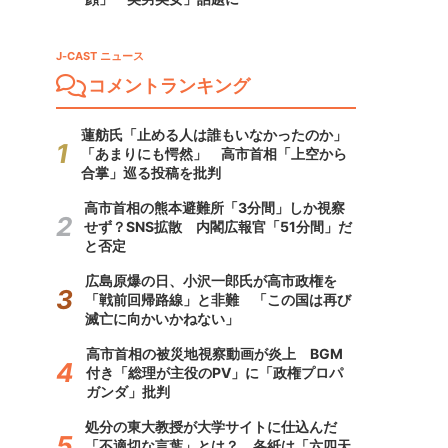
J-CAST ニュース
コメントランキング
蓮舫氏「止める人は誰もいなかったのか」
「あまりにも愕然」 高市首相「上空から
合掌」巡る投稿を批判
高市首相の熊本避難所「3分間」しか視察
せず？SNS拡散 内閣広報官「51分間」だ
と否定
広島原爆の日、小沢一郎氏が高市政権を
「戦前回帰路線」と非難 「この国は再び
滅亡に向かいかねない」
高市首相の被災地視察動画が炎上 BGM
付き「総理が主役のPV」に「政権プロパ
ガンダ」批判
処分の東大教授が大学サイトに仕込んだ
「不適切な言葉」とは？ 各紙は「六四天