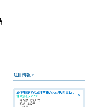
籍
注目情報
PR
経理/病院での経理事務のお仕事/即日勤務可/車通勤可/経理/一般事務
＞
株式会社パソナ
福岡県 北九州市
時給1,380円
正社員