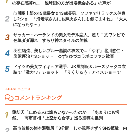
の存在感薄れ...「他球団の方が出場機会ある」の声が
市川團十郎の15歳長女＆13歳長男、ソファでリラックス仲良
し2ショ 「海老蔵さんにも麻央さんにも似てますね」「大人
になったな～」
サッカー・ハーランドの美女モデル恋人、超ミニ丈ワンピで
色気ダダ漏れ すらり神スタイルの美貌
羽生結弦、美しいブルー基調の衣装で...「ゆず」北川悠仁・
岩沢厚治と3ショット ゆず×ゆづコラボにファン歓喜
ドイツの美女フィギュア選手、JK風制服＆ルーズソックス衣
装で「激カワ」ショット 「りくりゅう」アイスショーで
J-CAST ニュース
コメントランキング
蓮舫氏「止める人は誰もいなかったのか」「あまりにも愕
然」 高市首相「上空から合掌」巡る投稿を批判
高市首相の熊本避難所「3分間」しか視察せず？SNS拡散 内