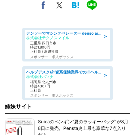
デンソーでマシンオペレーター denso aichi
＞
株式会社テクノスマイル
三重県 四日市市
時給1,800円
正社員 / 派遣社員
スポンサー：求人ボックス
ヘルプデスク/外資系保険業界でのITヘルプデスク業務/駅近/即日勤務可/ヘルプデスク
＞
株式会社パソナ
福岡県 北九州市
時給4,167円
正社員
スポンサー：求人ボックス
姉妹サイト
Suicaのペンギン"夏のラッキーバッグ"が8月
8日に発売。Pensta史上最も豪華な7点入り
だよ~。