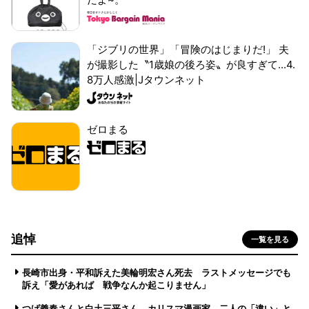
「ジブリの世界」「冒険のはじまりだ!」 夫
が撮影した〝1歳娘の後ろ姿〟が良すぎて...4.
8万人感激|Jタウンネット
ゼロまる
追悼
一覧を見る
長崎市出身・平和訴えた美輪明宏さん死去 ラストメッセージでも
訴え「愛があれば 戦争なんか起こりません」
つげ義春さんと白土三平さん カリスマ漫画家、二人の「違い」と