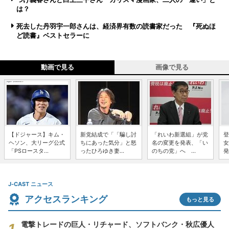
は？
死去した丹羽宇一郎さんは、経済界有数の読書家だった 『死ぬほ
ど読書』ベストセラーに
動画で見る
画像で見る
【ドジャース】キム・
新党結成で「「騙し討
「れいわ新選組」が党
登
ヘソン、大リーグ公式
ちにあった気分」と怒
名の変更を発表、「い
女
「PSロースタ...
ったひろゆき妻...
のちの党」へ ...
発
J-CAST ニュース
アクセスランキング
もっと見る
電撃トレードの巨人・リチャード、ソフトバンク・秋広優人