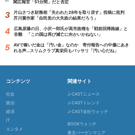
閣広報官「51分間」だと否定
片山さつき財務相「失われた28年を取り戻す」投稿に批判
芥川賞作家「自民党の大失政の結果だろう」
広島原爆の日、小沢一郎氏が高市政権を「戦前回帰路線」と
非難 「この国は再び滅亡に向かいかねない」
AVで稼いだ金は「汚い金」なのか 寄付報告への中傷にあき
れる声...スリムクラブ真栄田もバッサリ「汚い心だね」
コンテンツ
関連サイト
社会
J-CASTニュース
政治
J-CASTトレンド
経済
J-CAST会社ウォッチ
IT
BOOKウォッチ
エンタメ
東京バーゲンマニア