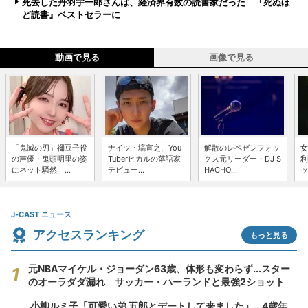
死去した丹羽宇一郎さんは、経済界有数の読書家だった 『死ぬほ
ど読書』ベストセラーに
動画で見る
画像で見る
「鬼滅の刃」禰豆子役
ナイツ・塙宣之、You
解散のレペゼンフォッ
女
の声優・鬼頭明里の姿
Tuberヒカルの落語家
クス元リーダー・DJ S
利
にネット騒然 ...
デビュー...
HACHO...
ッ
J-CAST ニュース
アクセスランキング
もっと見る
元NBAマイケル・ジョーダン63歳、体形も変わらず...スター
のオーラダダ漏れ サッカー・ハーランドと最強2ショット
小柳ルミ子「可愛い弟 五郎とデートして来ました」...4歳年