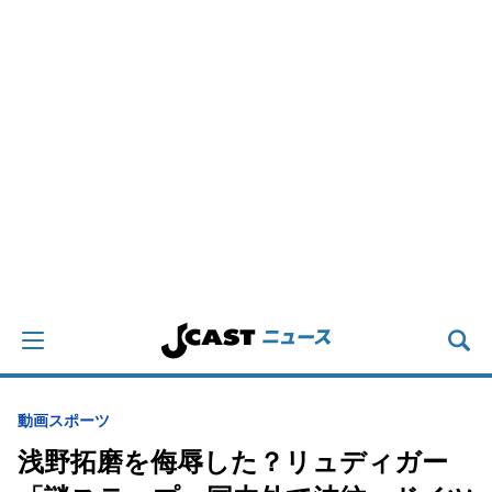
動画
スポーツ
浅野拓磨を侮辱した？リュディガー