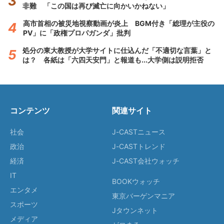
非難 「この国は再び滅亡に向かいかねない」
高市首相の被災地視察動画が炎上 BGM付き「総理が主役の
PV」に「政権プロパガンダ」批判
処分の東大教授が大学サイトに仕込んだ「不適切な言葉」と
は？ 各紙は「六四天安門」と報道も...大学側は説明拒否
コンテンツ
関連サイト
社会
J-CASTニュース
政治
J-CASTトレンド
経済
J-CAST会社ウォッチ
IT
BOOKウォッチ
エンタメ
東京バーゲンマニア
スポーツ
Jタウンネット
メディア