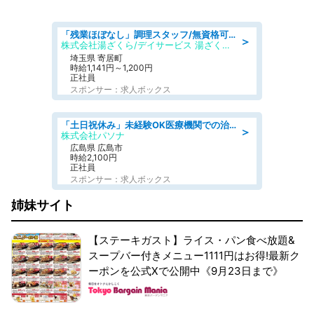
「残業ほぼなし」調理スタッフ/無資格可/正職員/日勤のみ/デイサービス/社会保障完備
＞
株式会社湯ざくら/デイサービス 湯ざくらケアリゾート
埼玉県 寄居町
時給1,141円～1,200円
正社員
スポンサー：求人ボックス
「土日祝休み」未経験OK医療機関での治験コーディネーターのお仕事
＞
株式会社パソナ
広島県 広島市
時給2,100円
正社員
スポンサー：求人ボックス
姉妹サイト
【ステーキガスト】ライス・パン食べ放題&
スープバー付きメニュー1111円はお得!最新ク
ーポンを公式Xで公開中《9月23日まで》