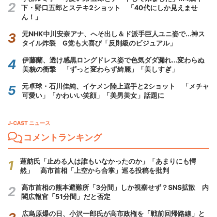
下・野口五郎とステキ2ショット 「40代にしか見えませ
ん！」
元NHK中川安奈アナ、へそ出し＆ド派手巨人ユニ姿で...神ス
タイル炸裂 G党も大喜び「反則級のビジュアル」
伊藤蘭、透け感黒ロングドレス姿で色気ダダ漏れ...変わらぬ
美貌の衝撃 「ずっと変わらず綺麗」「美しすぎ」
元卓球・石川佳純、イケメン陸上選手と2ショット 「メチャ
可愛い」「かわいい笑顔」「美男美女」話題に
J-CAST ニュース
コメントランキング
蓮舫氏「止める人は誰もいなかったのか」「あまりにも愕
然」 高市首相「上空から合掌」巡る投稿を批判
高市首相の熊本避難所「3分間」しか視察せず？SNS拡散 内
閣広報官「51分間」だと否定
広島原爆の日、小沢一郎氏が高市政権を「戦前回帰路線」と