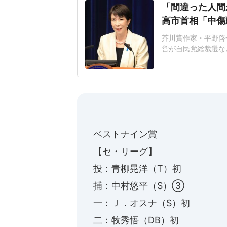
「間違った人間
高市首相「中傷
芥川賞作家・平野啓一
営が自民党総裁選な
連の報道を巡り、自
いる。平野氏「元の
自民党総裁選期間中
NS上に投稿され、
ベストナイン賞
【セ・リーグ】
投：青柳晃洋（T）初
捕：中村悠平（S）③
一：Ｊ．オスナ（S）初
二：牧秀悟（DB）初