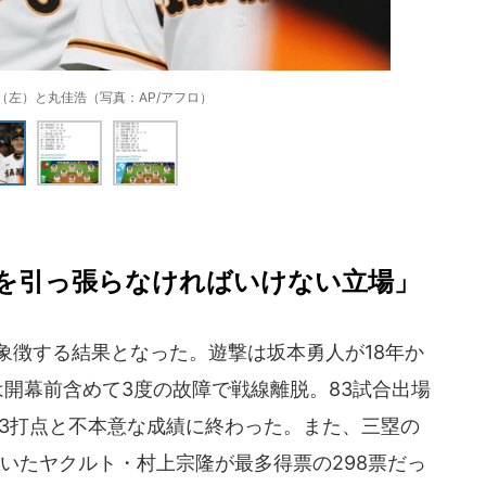
（左）と丸佳浩（写真：AP/アフロ）
を引っ張らなければいけない立場」
象徴する結果となった。遊撃は坂本勇人が18年か
開幕前含めて3度の故障で戦線離脱。83試合出場
、33打点と不本意な成績に終わった。また、三塁の
いたヤクルト・村上宗隆が最多得票の298票だっ