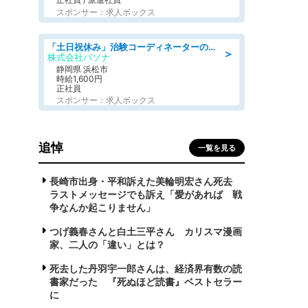
スポンサー：求人ボックス
「土日祝休み」治験コーディネーターのお仕事/未経験OK
＞
株式会社パソナ
静岡県 浜松市
時給1,600円
正社員
スポンサー：求人ボックス
追悼
一覧を見る
長崎市出身・平和訴えた美輪明宏さん死去
ラストメッセージでも訴え「愛があれば 戦
争なんか起こりません」
つげ義春さんと白土三平さん カリスマ漫画
家、二人の「違い」とは？
死去した丹羽宇一郎さんは、経済界有数の読
書家だった 『死ぬほど読書』ベストセラー
に