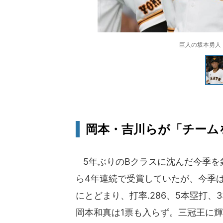
巨人の坂本勇人
岡本・吉川らが「チーム
5年ぶりのBクラスに沈んだ今季を
ら4年連続で受賞していたが、今季は
にとどまり、打率.286、5本塁打
岡本和真は1票も入らず。三冠王に輝