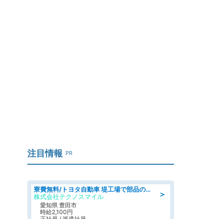
注目情報
PR
寮費無料/トヨタ自動車 堤工場で部品の組立製造/tutumi
＞
株式会社テクノスマイル
愛知県 豊田市
時給2,100円
正社員 / 派遣社員