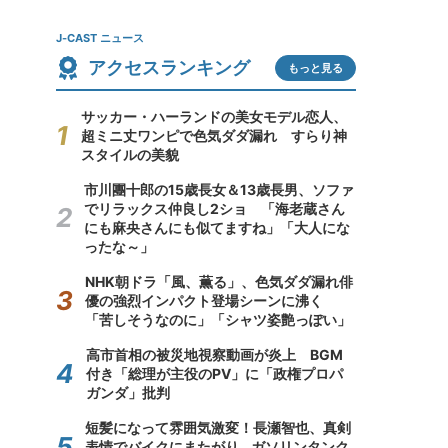
J-CAST ニュース
アクセスランキング
もっと見る
サッカー・ハーランドの美女モデル恋人、
超ミニ丈ワンピで色気ダダ漏れ すらり神
スタイルの美貌
市川團十郎の15歳長女＆13歳長男、ソファ
でリラックス仲良し2ショ 「海老蔵さん
にも麻央さんにも似てますね」「大人にな
ったな～」
NHK朝ドラ「風、薫る」、色気ダダ漏れ俳
優の強烈インパクト登場シーンに沸く
「苦しそうなのに」「シャツ姿艶っぽい」
高市首相の被災地視察動画が炎上 BGM
付き「総理が主役のPV」に「政権プロパ
ガンダ」批判
短髪になって雰囲気激変！長瀬智也、真剣
表情でバイクにまたがり...ガソリンタンク