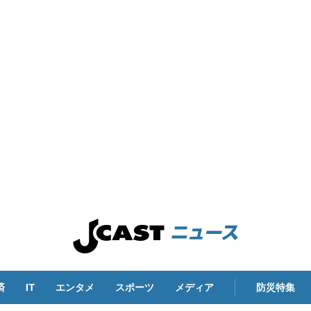
済
IT
エンタメ
スポーツ
メディア
防災特集