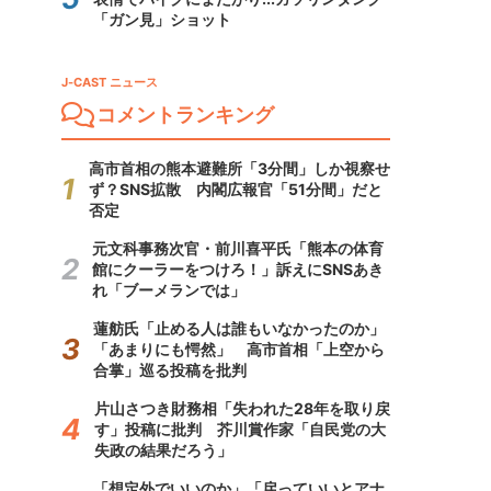
「ガン見」ショット
J-CAST ニュース
コメントランキング
高市首相の熊本避難所「3分間」しか視察せ
ず？SNS拡散 内閣広報官「51分間」だと
否定
元文科事務次官・前川喜平氏「熊本の体育
館にクーラーをつけろ！」訴えにSNSあき
れ「ブーメランでは」
蓮舫氏「止める人は誰もいなかったのか」
「あまりにも愕然」 高市首相「上空から
合掌」巡る投稿を批判
片山さつき財務相「失われた28年を取り戻
す」投稿に批判 芥川賞作家「自民党の大
失政の結果だろう」
「想定外でいいのか」「戻っていいとアナ