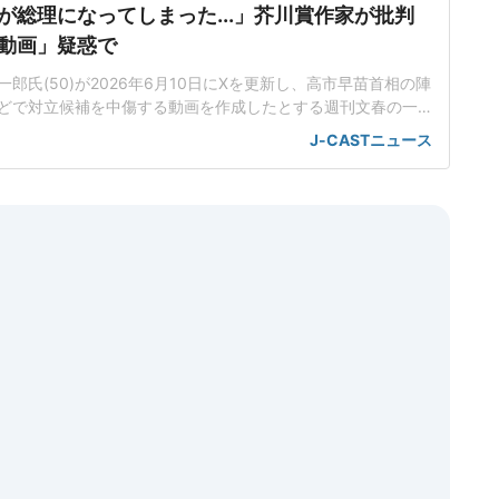
が総理になってしまった...」芥川賞作家が批判
動画」疑惑で
郎氏(50)が2026年6月10日にXを更新し、高市早苗首相の陣
どで対立候補を中傷する動画を作成したとする週刊文春の一
身の見解を示した。この投稿がSNS上で大きな注目を集めて
J-CASTニュース
世界に戻るべき」週刊文春は4月29日付の記事で、25年秋の
に、小泉進次郎衆院議員や林芳正衆院議員を中傷する動画がS
こ