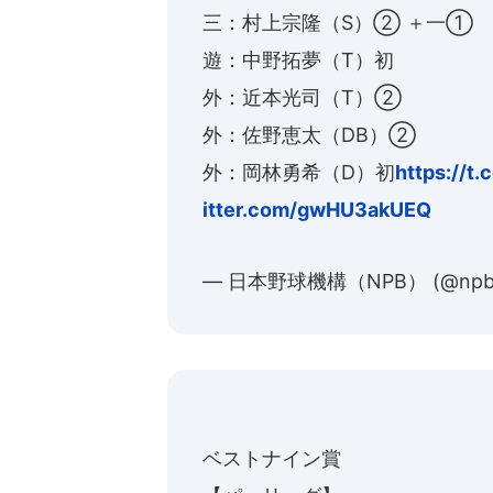
三：村上宗隆（S）② ＋一①
遊：中野拓夢（T）初
外：近本光司（T）②
外：佐野恵太（DB）②
外：岡林勇希（D）初
https://t
itter.com/gwHU3akUEQ
— 日本野球機構（NPB） (@np
ベストナイン賞