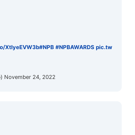
.co/XtIyeEVW3b
#NPB
#NPBAWARDS
pic.tw
b)
November 24, 2022