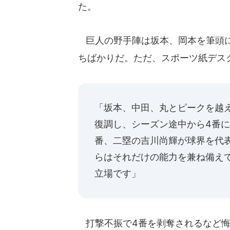
た。
巨人の野手陣は坂本、岡本を筆頭に
ちばかりだ。ただ、スポーツ紙デス
「坂本、中田、丸とピークを越
復調し、シーズン途中から4番
番、二塁の吉川尚輝が球界を代
らはそれだけの能力を兼ね備え
立場です」
打撃不振で4番を剥奪されるなど悔し