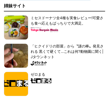
姉妹サイト
ミセスドーナツ全4種を実食レビュー!可愛さ
も食べ応えもばっちりで大満足。
「ヒクイドリの部屋」から〝謎の棒〟発見さ
れる 黒くて硬くて...これは何?動物園に聞く|
Jタウンネット
ゼロまる