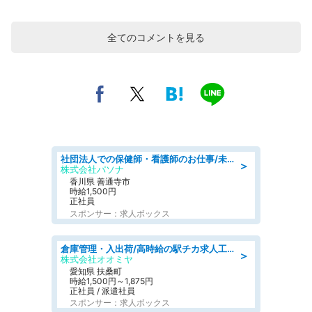
全てのコメントを見る
社団法人での保健師・看護師のお仕事/未経験OK/要資格:普通免許、保健師、正看護師
＞
株式会社パソナ
香川県 善通寺市
時給1,500円
正社員
スポンサー：求人ボックス
倉庫管理・入出荷/高時給の駅チカ求人工場内で荷物の受け取り・確認スタッフ
＞
株式会社オオミヤ
愛知県 扶桑町
時給1,500円～1,875円
正社員 / 派遣社員
スポンサー：求人ボックス