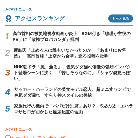
J-CAST ニュース
アクセスランキング
もっと見る
高市首相の被災地視察動画が炎上 BGM付き「総理が主役の
PV」に「政権プロパガンダ」批判
蓮舫氏「止める人は誰もいなかったのか」「あまりにも愕
然」 高市首相「上空から合掌」巡る投稿を批判
NHK朝ドラ「風、薫る」、色気ダダ漏れ俳優の強烈インパク
ト登場シーンに沸く 「苦しそうなのに」「シャツ姿艶っぽ
い」
サッカー・ハーランドの美女モデル恋人、超ミニ丈ワンピで
色気ダダ漏れ すらり神スタイルの美貌
家族旅行の機内で「パパだけ別席」あり？ 5児の父・エハラ
マサヒロが明かした座席配置の理由
J-CAST ニュース