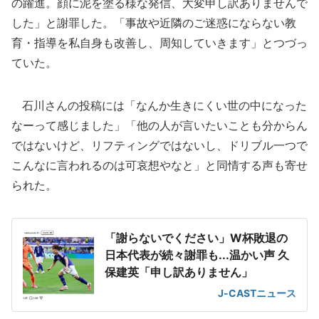
の躍進。顔に泥を塗る様な発信、大変申し訳ありませんで
した」と謝罪した。「事故や近隣のご迷惑にならない教
育・指導を私自身も改善し、周知していきます」とつづっ
ていた。
石川さんの投稿には「なんか生きにくい世の中になった
なーって感じました」「他の人が言いたいことも分からん
ではないけど、リフティングではないし、ドリブル一つで
こんなに言われるのは可哀想やなと」と同情する声も寄せ
られた。
「謝らないでください」W杯敗退の
日本代表が続々謝罪も...温かい声 久
保建英「申し訳ありません」
J-CASTニュース