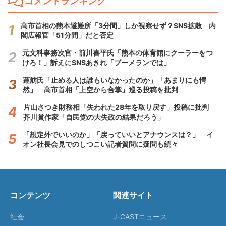
コメントランキング
高市首相の熊本避難所「3分間」しか視察せず？SNS拡散 内
閣広報官「51分間」だと否定
元文科事務次官・前川喜平氏「熊本の体育館にクーラーをつ
けろ！」訴えにSNSあきれ「ブーメランでは」
蓮舫氏「止める人は誰もいなかったのか」「あまりにも愕
然」 高市首相「上空から合掌」巡る投稿を批判
片山さつき財務相「失われた28年を取り戻す」投稿に批判
芥川賞作家「自民党の大失政の結果だろう」
「想定外でいいのか」「戻っていいとアナウンスは？」 イ
オン社長会見でのしつこい記者質問に疑問も続々
コンテンツ
関連サイト
社会
J-CASTニュース