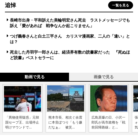
追悼
一覧を見る
長崎市出身・平和訴えた美輪明宏さん死去 ラストメッセージでも
訴え「愛があれば 戦争なんか起こりません」
つげ義春さんと白土三平さん カリスマ漫画家、二人の「違い」と
は？
死去した丹羽宇一郎さんは、経済界有数の読書家だった 『死ぬほ
ど読書』ベストセラーに
動画で見る
画像で見る
「異物使用疑惑」元韓
熊本市長、相次ぐ余震
広島原爆の日、小沢一
張
国セーブ王、出場停止
に本音ぽつり「もう嫌
郎氏が高市政権を「戦
ォ
明けマウンドで...
だなぁ」 被災...
前回帰路線」と...
気