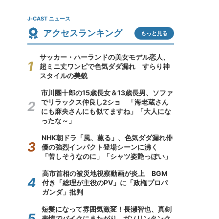
J-CAST ニュース
アクセスランキング
もっと見る
サッカー・ハーランドの美女モデル恋人、
超ミニ丈ワンピで色気ダダ漏れ すらり神
スタイルの美貌
市川團十郎の15歳長女＆13歳長男、ソファ
でリラックス仲良し2ショ 「海老蔵さん
にも麻央さんにも似てますね」「大人にな
ったな～」
NHK朝ドラ「風、薫る」、色気ダダ漏れ俳
優の強烈インパクト登場シーンに沸く
「苦しそうなのに」「シャツ姿艶っぽい」
高市首相の被災地視察動画が炎上 BGM
付き「総理が主役のPV」に「政権プロパ
ガンダ」批判
短髪になって雰囲気激変！長瀬智也、真剣
表情でバイクにまたがり...ガソリンタンク