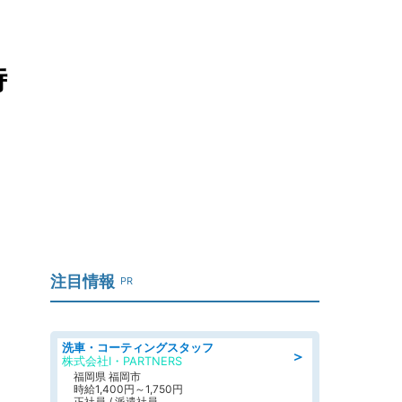
時
注目情報
PR
洗車・コーティングスタッフ
＞
株式会社I・PARTNERS
福岡県 福岡市
時給1,400円～1,750円
正社員 / 派遣社員