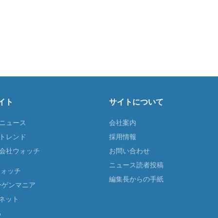
イト
サイトについて
Tニュース
会社案内
Tトレンド
採用情報
ST会社ウォッチ
お問い合わせ
ニュース読者投稿
ウォッチ
編集長からの手紙
ーゲンマニア
ネット
る