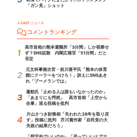
「ガン見」ショット
J-CAST ニュース
コメントランキング
高市首相の熊本避難所「3分間」しか視察せ
ず？SNS拡散 内閣広報官「51分間」だと
否定
元文科事務次官・前川喜平氏「熊本の体育
館にクーラーをつけろ！」訴えにSNSあき
れ「ブーメランでは」
蓮舫氏「止める人は誰もいなかったのか」
「あまりにも愕然」 高市首相「上空から
合掌」巡る投稿を批判
片山さつき財務相「失われた28年を取り戻
す」投稿に批判 芥川賞作家「自民党の大
失政の結果だろう」
「想定外でいいのか」「戻っていいとアナ