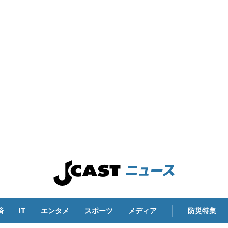
済
IT
エンタメ
スポーツ
メディア
防災特集