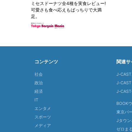
ミセスドーナツ全4種を実食レビュー!
可愛さも食べ応えもばっちりで大満
足。
コンテンツ
関連サ
社会
J-CAS
政治
J-CAS
経済
J-CA
IT
BOOK
エンタメ
東京バ
スポーツ
Jタウン
メディア
ゼロま