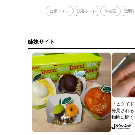
公衆トイレ
渋谷トイレ
渋谷区
透明
姉妹サイト
「ヒクイド
発見される 
物園に聞く