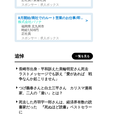
スポンサー：求人ボックス
8月開始/商社でのルート営業のお仕事/即日勤務可/車通勤可/営業
＞
株式会社パソナ
福岡県 北九州市
時給1,506円
正社員
スポンサー：求人ボックス
追悼
一覧を見る
長崎市出身・平和訴えた美輪明宏さん死去
ラストメッセージでも訴え「愛があれば 戦
争なんか起こりません」
つげ義春さんと白土三平さん カリスマ漫画
家、二人の「違い」とは？
死去した丹羽宇一郎さんは、経済界有数の読
書家だった 『死ぬほど読書』ベストセラー
に