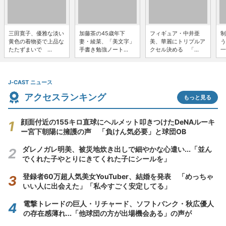
三田寛子、優雅な淡い
加藤茶の45歳年下
フィギュア・中井亜
制
黄色の着物姿で上品な
妻・綾菜、「美文字」
美、華麗にトリプルア
う
たたずまいで ...
手書き勉強ノート...
クセル決める 「...
一
J-CAST ニュース
アクセスランキング
もっと見る
顔面付近の155キロ直球にヘルメット叩きつけたDeNAルーキ
ー宮下朝陽に擁護の声 「負けん気必要」と球団OB
ダレノガレ明美、被災地炊き出しで細やかな心遣い...「並ん
でくれた子やとりにきてくれた子にシールを」
登録者60万超人気美女YouTuber、結婚を発表 「めっちゃ
いい人に出会えた」「私今すごく安定してる」
電撃トレードの巨人・リチャード、ソフトバンク・秋広優人
の存在感薄れ...「他球団の方が出場機会ある」の声が