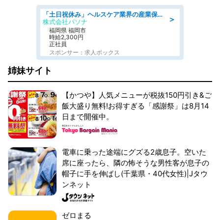
「土日祝休み」ヘルスケア業界の産業保健師/高時給/未経験OK/要資格:保健師、正看護師
＞
株式会社パソナ
福岡県 福岡市
時給2,300円
正社員
スポンサー：求人ボックス
姉妹サイト
【かつや】人気メニューが税抜150円引き&ご
飯大盛り無料!お得すぎる「感謝祭」は8月14
日まで開催中。
電車に乗った途端にグズる2歳息子。空いた
席に座ったら、隣の怖そうな男性客が息子の
帽子に手を伸ばし(千葉県・40代女性)|Jタウ
ンネット
ゼロまる