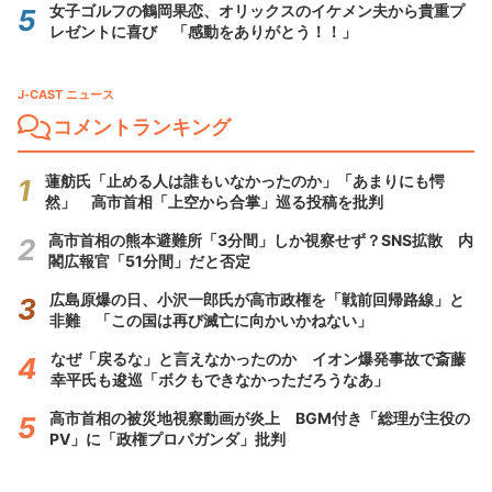
女子ゴルフの鶴岡果恋、オリックスのイケメン夫から貴重プ
レゼントに喜び 「感動をありがとう！！」
J-CAST ニュース
コメントランキング
蓮舫氏「止める人は誰もいなかったのか」「あまりにも愕
然」 高市首相「上空から合掌」巡る投稿を批判
高市首相の熊本避難所「3分間」しか視察せず？SNS拡散 内
閣広報官「51分間」だと否定
広島原爆の日、小沢一郎氏が高市政権を「戦前回帰路線」と
非難 「この国は再び滅亡に向かいかねない」
なぜ「戻るな」と言えなかったのか イオン爆発事故で斎藤
幸平氏も逡巡「ボクもできなかっただろうなあ」
高市首相の被災地視察動画が炎上 BGM付き「総理が主役の
PV」に「政権プロパガンダ」批判