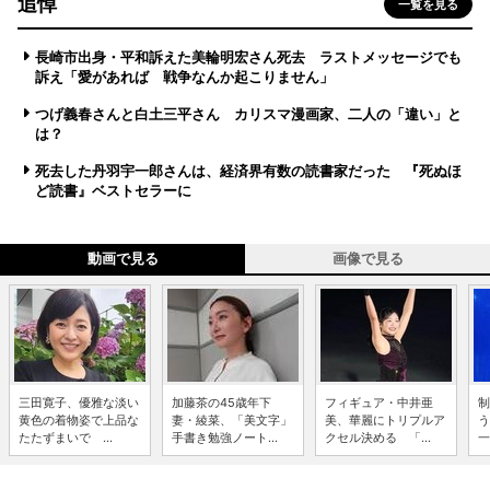
追悼
一覧を見る
長崎市出身・平和訴えた美輪明宏さん死去 ラストメッセージでも
訴え「愛があれば 戦争なんか起こりません」
つげ義春さんと白土三平さん カリスマ漫画家、二人の「違い」と
は？
死去した丹羽宇一郎さんは、経済界有数の読書家だった 『死ぬほ
ど読書』ベストセラーに
動画で見る
画像で見る
三田寛子、優雅な淡い
加藤茶の45歳年下
フィギュア・中井亜
制
黄色の着物姿で上品な
妻・綾菜、「美文字」
美、華麗にトリプルア
う
たたずまいで ...
手書き勉強ノート...
クセル決める 「...
一