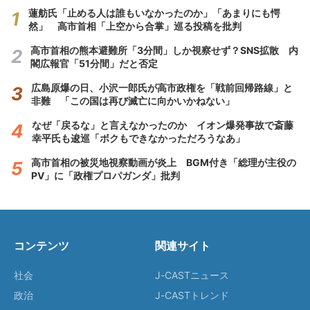
蓮舫氏「止める人は誰もいなかったのか」「あまりにも愕
然」 高市首相「上空から合掌」巡る投稿を批判
高市首相の熊本避難所「3分間」しか視察せず？SNS拡散 内
閣広報官「51分間」だと否定
広島原爆の日、小沢一郎氏が高市政権を「戦前回帰路線」と
非難 「この国は再び滅亡に向かいかねない」
なぜ「戻るな」と言えなかったのか イオン爆発事故で斎藤
幸平氏も逡巡「ボクもできなかっただろうなあ」
高市首相の被災地視察動画が炎上 BGM付き「総理が主役の
PV」に「政権プロパガンダ」批判
コンテンツ
関連サイト
社会
J-CASTニュース
政治
J-CASTトレンド