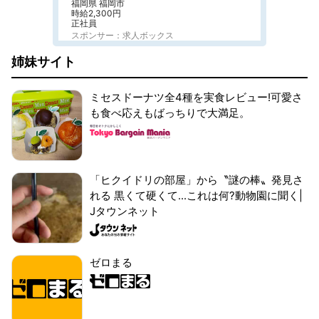
福岡県 福岡市
時給2,300円
正社員
スポンサー：求人ボックス
姉妹サイト
ミセスドーナツ全4種を実食レビュー!可愛さ
も食べ応えもばっちりで大満足。
「ヒクイドリの部屋」から〝謎の棒〟発見さ
れる 黒くて硬くて...これは何?動物園に聞く|
Jタウンネット
ゼロまる