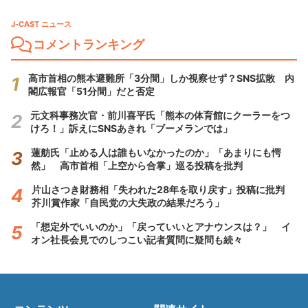
J-CAST ニュース
コメントランキング
高市首相の熊本避難所「3分間」しか視察せず？SNS拡散 内
閣広報官「51分間」だと否定
元文科事務次官・前川喜平氏「熊本の体育館にクーラーをつ
けろ！」訴えにSNSあきれ「ブーメランでは」
蓮舫氏「止める人は誰もいなかったのか」「あまりにも愕
然」 高市首相「上空から合掌」巡る投稿を批判
片山さつき財務相「失われた28年を取り戻す」投稿に批判
芥川賞作家「自民党の大失政の結果だろう」
「想定外でいいのか」「戻っていいとアナウンスは？」 イ
オン社長会見でのしつこい記者質問に疑問も続々