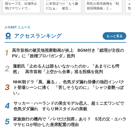
国セーブ王、出場停止
に本音ぽつり「もう嫌
郎氏が高市政権を「戦
ォ
明けマウンドで...
だなぁ」 被災...
前回帰路線」と...
気
J-CAST ニュース
アクセスランキング
もっと見る
高市首相の被災地視察動画が炎上 BGM付き「総理が主役の
PV」に「政権プロパガンダ」批判
蓮舫氏「止める人は誰もいなかったのか」「あまりにも愕
然」 高市首相「上空から合掌」巡る投稿を批判
NHK朝ドラ「風、薫る」、色気ダダ漏れ俳優の強烈インパク
ト登場シーンに沸く 「苦しそうなのに」「シャツ姿艶っぽ
い」
サッカー・ハーランドの美女モデル恋人、超ミニ丈ワンピで
色気ダダ漏れ すらり神スタイルの美貌
家族旅行の機内で「パパだけ別席」あり？ 5児の父・エハラ
マサヒロが明かした座席配置の理由