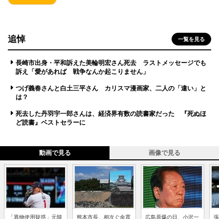
追悼
一覧を見る
長崎市出身・平和訴えた美輪明宏さん死去 ラストメッセージでも
訴え「愛があれば 戦争なんか起こりません」
つげ義春さんと白土三平さん カリスマ漫画家、二人の「違い」と
は？
死去した丹羽宇一郎さんは、経済界有数の読書家だった 『死ぬほ
ど読書』ベストセラーに
動画で見る
画像で見る
「異物使用疑惑」元韓
熊本市長、相次ぐ余震
広島原爆の日、小沢一
張