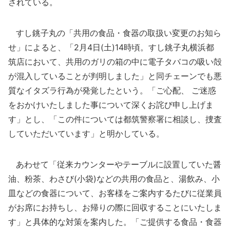
されている。
すし銚子丸の「共用の食品・食器の取扱い変更のお知ら
せ」によると、「2月4日(土)14時頃。すし銚子丸横浜都
筑店において、共用のガリの箱の中に電子タバコの吸い殻
が混入していることが判明しました」と同チェーンでも悪
質なイタズラ行為が発覚したという。「ご心配、 ご迷惑
をおかけいたしました事について深くお詫び申し上げま
す」とし、「この件については都筑警察署に相談し、捜査
していただいています」と明かしている。
あわせて「従来カウンターやテーブルに設置していた醤
油、粉茶、わさび(小袋)などの共用の食品と、湯飲み、小
皿などの食器について、お客様をご案内するたびに従業員
がお席にお持ちし、お帰りの際に回収することにいたしま
す」と具体的な対策を案内した。「ご提供する食品・食器