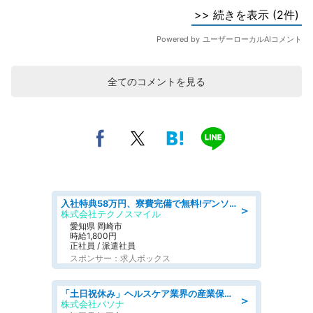
全てのコメントを見る
入社特典58万円、寮費完備で無料!デンソーで働こう!自動車工場で小型部品の検査業務 denso aichi
＞
株式会社テクノスマイル
愛知県 岡崎市
時給1,800円
正社員 / 派遣社員
スポンサー：求人ボックス
「土日祝休み」ヘルスケア業界の産業保健師/高時給/未経験OK/要資格:保健師、正看護師
＞
株式会社パソナ