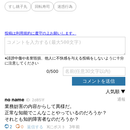
すし銚子丸
回転寿司
迷惑行為