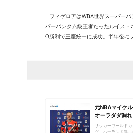
フィゲロアはWBA世界スーパーバン
パーバンタム級王者だったルイス・ネ
O勝利で王座統一に成功。半年後に
元NBAマイケル
オーラダダ漏れ
サッカーワールドカ
グ・ハーランド選手(