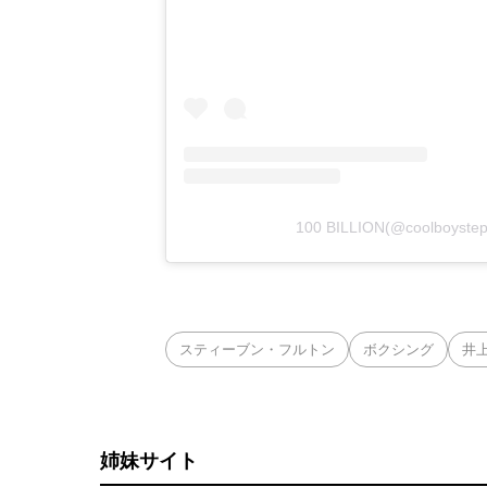
100 BILLION(@coolbo
スティーブン・フルトン
ボクシング
井
姉妹サイト