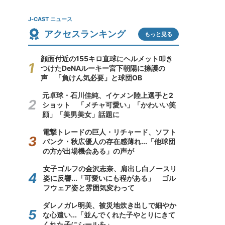
J-CAST ニュース
アクセスランキング
もっと見る
顔面付近の155キロ直球にヘルメット叩き
つけたDeNAルーキー宮下朝陽に擁護の
声 「負けん気必要」と球団OB
元卓球・石川佳純、イケメン陸上選手と2
ショット 「メチャ可愛い」「かわいい笑
顔」「美男美女」話題に
電撃トレードの巨人・リチャード、ソフト
バンク・秋広優人の存在感薄れ...「他球団
の方が出場機会ある」の声が
女子ゴルフの金沢志奈、肩出し白ノースリ
姿に反響...「可愛いにも程がある」 ゴル
フウェア姿と雰囲気変わって
ダレノガレ明美、被災地炊き出しで細やか
な心遣い...「並んでくれた子やとりにきて
くれた子にシールを」