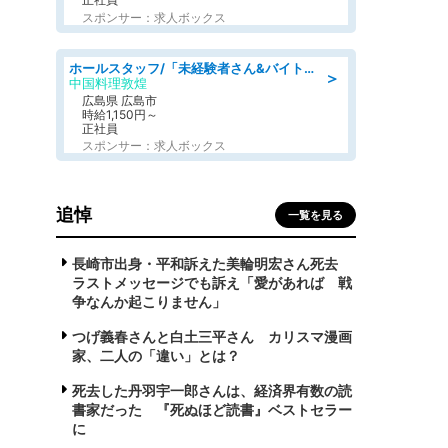
スポンサー：求人ボックス
ホールスタッフ/「未経験者さん&バイトデビューも大歓迎」残業ほぼなし×1日3時間〜勤務OK!フォロー体制も充実/広島県/広島市南区
＞
中国料理敦煌
広島県 広島市
時給1,150円～
正社員
スポンサー：求人ボックス
追悼
一覧を見る
長崎市出身・平和訴えた美輪明宏さん死去
ラストメッセージでも訴え「愛があれば 戦
争なんか起こりません」
つげ義春さんと白土三平さん カリスマ漫画
家、二人の「違い」とは？
死去した丹羽宇一郎さんは、経済界有数の読
書家だった 『死ぬほど読書』ベストセラー
に