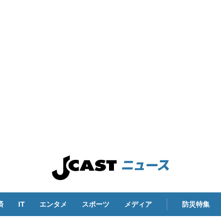
済
IT
エンタメ
スポーツ
メディア
防災特集