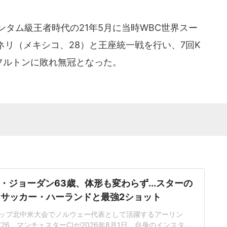
タム級王者時代の21年5月に当時WBC世界スー
リ（メキシコ、28）と王座統一戦を行い、7回K
フルトンに敗れ無冠となった。
・ジョーダン63歳、体形も変わらず...スターの
 サッカー・ハーランドと最強2ショット
ップ北中米大会でノルウェー代表として活躍するアーリン
26、マンチェスターC)が2026年8月1日、自身のインスタグ