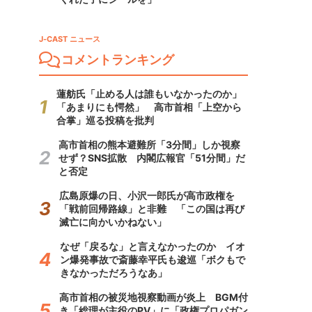
J-CAST ニュース
コメントランキング
蓮舫氏「止める人は誰もいなかったのか」
「あまりにも愕然」 高市首相「上空から
合掌」巡る投稿を批判
高市首相の熊本避難所「3分間」しか視察
せず？SNS拡散 内閣広報官「51分間」だ
と否定
広島原爆の日、小沢一郎氏が高市政権を
「戦前回帰路線」と非難 「この国は再び
滅亡に向かいかねない」
なぜ「戻るな」と言えなかったのか イオ
ン爆発事故で斎藤幸平氏も逡巡「ボクもで
きなかっただろうなあ」
高市首相の被災地視察動画が炎上 BGM付
き「総理が主役のPV」に「政権プロパガン