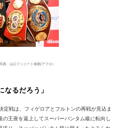
写真：山口フィニート裕朗/アフロ）
になるだろう」
決定戦は、フィゲロアとフルトンの再戦が見込ま
級の王座を返上してスーパーバンタム級に転向し