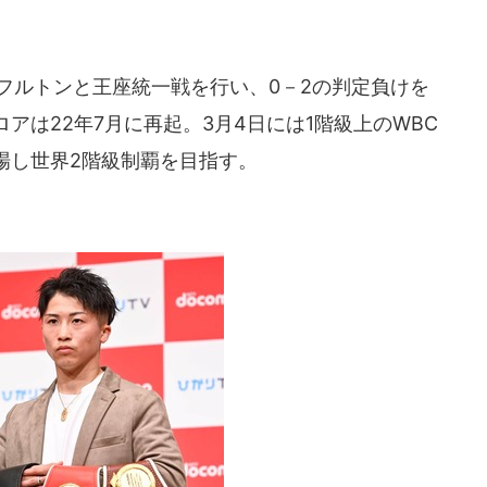
者フルトンと王座統一戦を行い、0－2の判定負けを
アは22年7月に再起。3月4日には1階級上のWBC
場し世界2階級制覇を目指す。