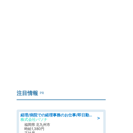
注目情報
PR
経理/病院での経理事務のお仕事/即日勤務可/車通勤可/経理/一般事務
＞
株式会社パソナ
福岡県 北九州市
時給1,380円
正社員