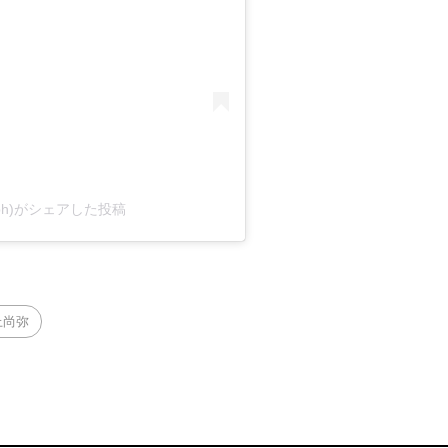
ysteph)がシェアした投稿
上尚弥