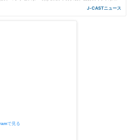
のレジェンド選手マイケル・ジョーダンさん(63)との肩組みシ
J-CASTニュース
ハーランド&ジョーダンの肩組みショットハーランド選手は、
eeded」とコメントを添えて、マイケル・ジョーダンさんとの2シ
gramで見る