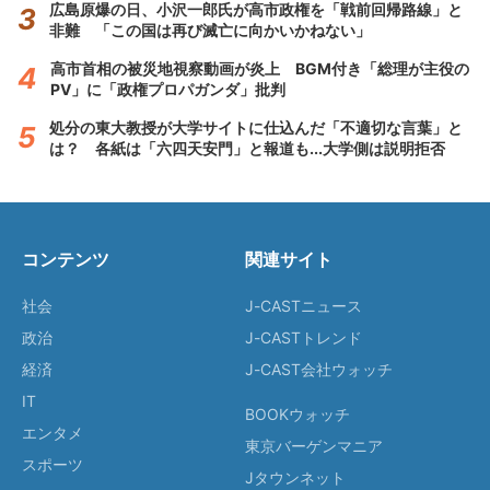
広島原爆の日、小沢一郎氏が高市政権を「戦前回帰路線」と
非難 「この国は再び滅亡に向かいかねない」
高市首相の被災地視察動画が炎上 BGM付き「総理が主役の
PV」に「政権プロパガンダ」批判
処分の東大教授が大学サイトに仕込んだ「不適切な言葉」と
は？ 各紙は「六四天安門」と報道も...大学側は説明拒否
コンテンツ
関連サイト
社会
J-CASTニュース
政治
J-CASTトレンド
経済
J-CAST会社ウォッチ
IT
BOOKウォッチ
エンタメ
東京バーゲンマニア
スポーツ
Jタウンネット