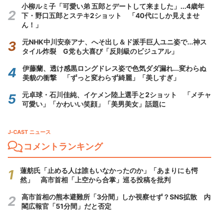
小柳ルミ子「可愛い弟 五郎とデートして来ました」...4歳年
下・野口五郎とステキ2ショット 「40代にしか見えませ
ん！」
元NHK中川安奈アナ、へそ出し＆ド派手巨人ユニ姿で...神ス
タイル炸裂 G党も大喜び「反則級のビジュアル」
伊藤蘭、透け感黒ロングドレス姿で色気ダダ漏れ...変わらぬ
美貌の衝撃 「ずっと変わらず綺麗」「美しすぎ」
元卓球・石川佳純、イケメン陸上選手と2ショット 「メチャ
可愛い」「かわいい笑顔」「美男美女」話題に
J-CAST ニュース
コメントランキング
蓮舫氏「止める人は誰もいなかったのか」「あまりにも愕
然」 高市首相「上空から合掌」巡る投稿を批判
高市首相の熊本避難所「3分間」しか視察せず？SNS拡散 内
閣広報官「51分間」だと否定