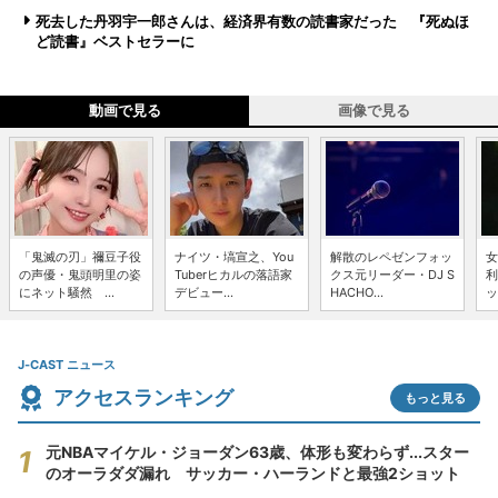
死去した丹羽宇一郎さんは、経済界有数の読書家だった 『死ぬほ
ど読書』ベストセラーに
動画で見る
画像で見る
「鬼滅の刃」禰豆子役
ナイツ・塙宣之、You
解散のレペゼンフォッ
女
の声優・鬼頭明里の姿
Tuberヒカルの落語家
クス元リーダー・DJ S
利
にネット騒然 ...
デビュー...
HACHO...
ッ
J-CAST ニュース
アクセスランキング
もっと見る
元NBAマイケル・ジョーダン63歳、体形も変わらず...スター
のオーラダダ漏れ サッカー・ハーランドと最強2ショット