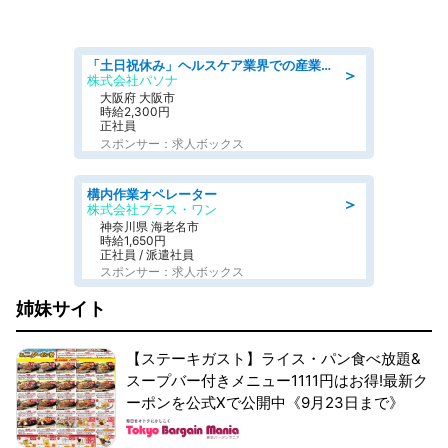
「土日祝休み」ヘルスケア業界での産業保健師業務/看護師/高時給/要資格:正看護師
＞
株式会社パソナ
大阪府 大阪市
時給2,300円
正社員
スポンサー：求人ボックス
構内作業オペレーター
＞
株式会社プラス・ワン
神奈川県 海老名市
時給1,650円
正社員 / 派遣社員
スポンサー：求人ボックス
姉妹サイト
【ステーキガスト】ライス・パン食べ放題&
スープバー付きメニュー1111円はお得!最新ク
ーポンを公式Xで公開中《9月23日まで》