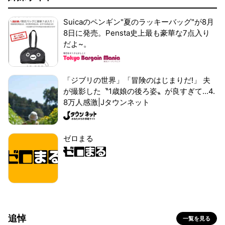
Suicaのペンギン"夏のラッキーバッグ"が8月
8日に発売。Pensta史上最も豪華な7点入り
だよ~。
「ジブリの世界」「冒険のはじまりだ!」 夫
が撮影した〝1歳娘の後ろ姿〟が良すぎて...4.
8万人感激|Jタウンネット
ゼロまる
追悼
一覧を見る