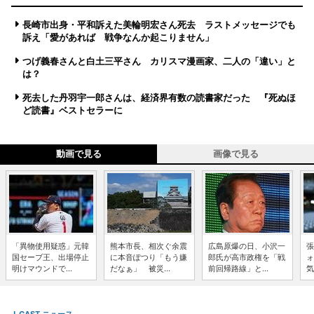
長崎市出身・平和訴えた美輪明宏さん死去 ラストメッセージでも
訴え「愛があれば 戦争なんか起こりません」
つげ義春さんと白土三平さん カリスマ漫画家、二人の「違い」と
は？
死去した丹羽宇一郎さんは、経済界有数の読書家だった 『死ぬほ
ど読書』ベストセラーに
動画で見る
画像で見る
「異物使用疑惑」元韓
熊本市長、相次ぐ余震
広島原爆の日、小沢一
張
国セーブ王、出場停止
に本音ぽつり「もう嫌
郎氏が高市政権を「戦
ォ
明けマウンドで...
だなぁ」 被災...
前回帰路線」と...
気