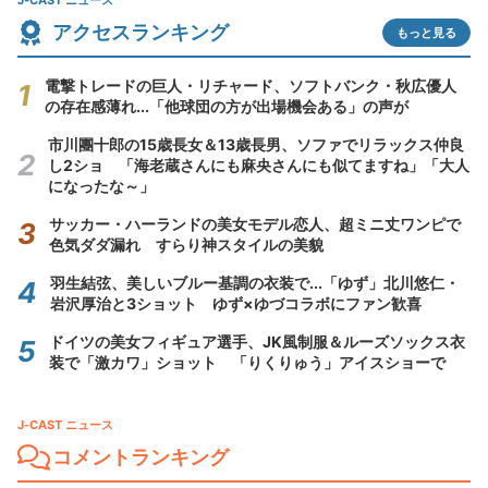
J-CAST ニュース
アクセスランキング
もっと見る
電撃トレードの巨人・リチャード、ソフトバンク・秋広優人
の存在感薄れ...「他球団の方が出場機会ある」の声が
市川團十郎の15歳長女＆13歳長男、ソファでリラックス仲良
し2ショ 「海老蔵さんにも麻央さんにも似てますね」「大人
になったな～」
サッカー・ハーランドの美女モデル恋人、超ミニ丈ワンピで
色気ダダ漏れ すらり神スタイルの美貌
羽生結弦、美しいブルー基調の衣装で...「ゆず」北川悠仁・
岩沢厚治と3ショット ゆず×ゆづコラボにファン歓喜
ドイツの美女フィギュア選手、JK風制服＆ルーズソックス衣
装で「激カワ」ショット 「りくりゅう」アイスショーで
J-CAST ニュース
コメントランキング