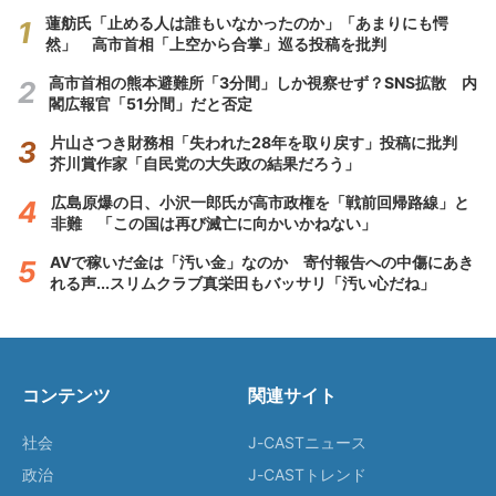
蓮舫氏「止める人は誰もいなかったのか」「あまりにも愕
然」 高市首相「上空から合掌」巡る投稿を批判
高市首相の熊本避難所「3分間」しか視察せず？SNS拡散 内
閣広報官「51分間」だと否定
片山さつき財務相「失われた28年を取り戻す」投稿に批判
芥川賞作家「自民党の大失政の結果だろう」
広島原爆の日、小沢一郎氏が高市政権を「戦前回帰路線」と
非難 「この国は再び滅亡に向かいかねない」
AVで稼いだ金は「汚い金」なのか 寄付報告への中傷にあき
れる声...スリムクラブ真栄田もバッサリ「汚い心だね」
コンテンツ
関連サイト
社会
J-CASTニュース
政治
J-CASTトレンド