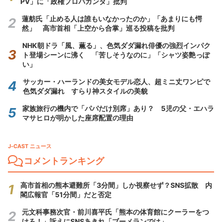
PV」に「政権プロパガンダ」批判
蓮舫氏「止める人は誰もいなかったのか」「あまりにも愕
然」 高市首相「上空から合掌」巡る投稿を批判
NHK朝ドラ「風、薫る」、色気ダダ漏れ俳優の強烈インパク
ト登場シーンに沸く 「苦しそうなのに」「シャツ姿艶っぽ
い」
サッカー・ハーランドの美女モデル恋人、超ミニ丈ワンピで
色気ダダ漏れ すらり神スタイルの美貌
家族旅行の機内で「パパだけ別席」あり？ 5児の父・エハラ
マサヒロが明かした座席配置の理由
J-CAST ニュース
コメントランキング
高市首相の熊本避難所「3分間」しか視察せず？SNS拡散 内
閣広報官「51分間」だと否定
元文科事務次官・前川喜平氏「熊本の体育館にクーラーをつ
けろ！」訴えにSNSあきれ「ブーメランでは」