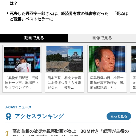
は？
死去した丹羽宇一郎さんは、経済界有数の読書家だった 『死ぬほ
ど読書』ベストセラーに
動画で見る
画像で見る
「異物使用疑惑」元韓
熊本市長、相次ぐ余震
広島原爆の日、小沢一
張
国セーブ王、出場停止
に本音ぽつり「もう嫌
郎氏が高市政権を「戦
ォ
明けマウンドで...
だなぁ」 被災...
前回帰路線」と...
気
J-CAST ニュース
アクセスランキング
もっと見る
高市首相の被災地視察動画が炎上 BGM付き「総理が主役の