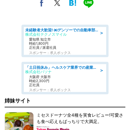
未経験者大歓迎! ㈱デンソーでの自動車部品の組立作業 denso aichi
＞
株式会社テクノスマイル
愛知県 知立市
時給1,800円
正社員 / 派遣社員
スポンサー：求人ボックス
「土日祝休み」ヘルスケア業界での産業保健師業務/看護師/高時給/要資格:正看護師
＞
株式会社パソナ
大阪府 大阪市
時給2,300円
正社員
スポンサー：求人ボックス
姉妹サイト
ミセスドーナツ全4種を実食レビュー!可愛さ
も食べ応えもばっちりで大満足。