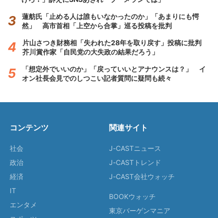
蓮舫氏「止める人は誰もいなかったのか」「あまりにも愕
然」 高市首相「上空から合掌」巡る投稿を批判
片山さつき財務相「失われた28年を取り戻す」投稿に批判
芥川賞作家「自民党の大失政の結果だろう」
「想定外でいいのか」「戻っていいとアナウンスは？」 イ
オン社長会見でのしつこい記者質問に疑問も続々
コンテンツ
関連サイト
社会
J-CASTニュース
政治
J-CASTトレンド
経済
J-CAST会社ウォッチ
IT
BOOKウォッチ
エンタメ
東京バーゲンマニア