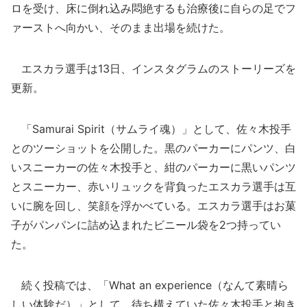
ロを受け、床に倒れ込み悶絶するも治療後に自らの足でフ
ァーストへ向かい、そのまま出場を続けた。
エスカラ選手は13日、インスタグラムのストーリーズを
更新。
「Samurai Spirit（サムライ魂）」として、佐々木投手
とのツーショットを公開した。黒のパーカーにパンツ、白
いスニーカーの佐々木投手と、紺のパーカーに黒いパンツ
とスニーカー、赤いリュックを背負ったエスカラ選手は互
いに腕を回し、笑顔を浮かべている。エスカラ選手はお菓
子がパンパンに詰め込まれたビニール袋を2つ持ってい
た。
続く投稿では、「What an experience（なんて素晴ら
しい体験だ）」として、待ち構えていた佐々木投手と抱き