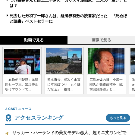
つげ義春さんと白土三平さん カリスマ漫画家、二人の「違い」と
は？
死去した丹羽宇一郎さんは、経済界有数の読書家だった 『死ぬほ
ど読書』ベストセラーに
動画で見る
画像で見る
「異物使用疑惑」元韓
熊本市長、相次ぐ余震
広島原爆の日、小沢一
張
国セーブ王、出場停止
に本音ぽつり「もう嫌
郎氏が高市政権を「戦
ォ
明けマウンドで...
だなぁ」 被災...
前回帰路線」と...
気
J-CAST ニュース
アクセスランキング
もっと見る
サッカー・ハーランドの美女モデル恋人、超ミニ丈ワンピで