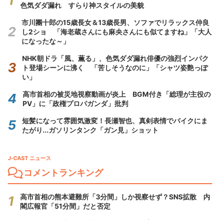
色気ダダ漏れ すらり神スタイルの美貌
市川團十郎の15歳長女＆13歳長男、ソファでリラックス仲良
し2ショ 「海老蔵さんにも麻央さんにも似てますね」「大人
になったな～」
NHK朝ドラ「風、薫る」、色気ダダ漏れ俳優の強烈インパク
ト登場シーンに沸く 「苦しそうなのに」「シャツ姿艶っぽ
い」
高市首相の被災地視察動画が炎上 BGM付き「総理が主役の
PV」に「政権プロパガンダ」批判
短髪になって雰囲気激変！長瀬智也、真剣表情でバイクにま
たがり...ガソリンタンク「ガン見」ショット
J-CAST ニュース
コメントランキング
高市首相の熊本避難所「3分間」しか視察せず？SNS拡散 内
閣広報官「51分間」だと否定