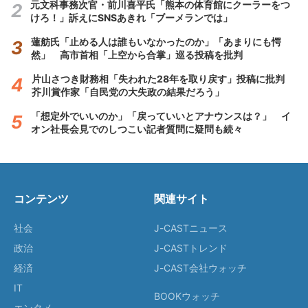
元文科事務次官・前川喜平氏「熊本の体育館にクーラーをつ
けろ！」訴えにSNSあきれ「ブーメランでは」
蓮舫氏「止める人は誰もいなかったのか」「あまりにも愕
然」 高市首相「上空から合掌」巡る投稿を批判
片山さつき財務相「失われた28年を取り戻す」投稿に批判
芥川賞作家「自民党の大失政の結果だろう」
「想定外でいいのか」「戻っていいとアナウンスは？」 イ
オン社長会見でのしつこい記者質問に疑問も続々
コンテンツ
関連サイト
社会
J-CASTニュース
政治
J-CASTトレンド
経済
J-CAST会社ウォッチ
IT
BOOKウォッチ
エンタメ