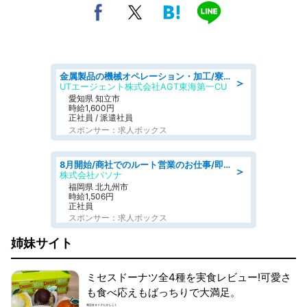
金属製品の機械オペレーション・加工/寮完備/日払い/工場・製造
＞
UTエージェント株式会社AGT東海第一CU
愛知県 知立市
時給1,600円
正社員 / 派遣社員
スポンサー：求人ボックス
8月開始/商社でのルート営業のお仕事/即日勤務可/車通勤可/営業
＞
株式会社パソナ
福岡県 北九州市
時給1,506円
正社員
スポンサー：求人ボックス
姉妹サイト
ミセスドーナツ全4種を実食レビュー!可愛さ
も食べ応えもばっちりで大満足。