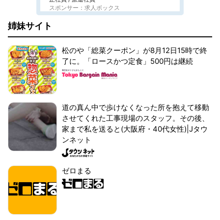
スポンサー：求人ボックス
姉妹サイト
松のや「総菜クーポン」が8月12日15時で終
了に。「ロースかつ定食」500円は継続
道の真ん中で歩けなくなった所を抱えて移動
させてくれた工事現場のスタッフ。その後、
家まで私を送ると(大阪府・40代女性)|Jタウ
ンネット
ゼロまる