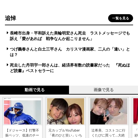
追悼
一覧を見る
長崎市出身・平和訴えた美輪明宏さん死去 ラストメッセージでも
訴え「愛があれば 戦争なんか起こりません」
つげ義春さんと白土三平さん カリスマ漫画家、二人の「違い」と
は？
死去した丹羽宇一郎さんは、経済界有数の読書家だった 『死ぬほ
ど読書』ベストセラーに
動画で見る
画像で見る
【ドジャース】打撃不
元カップルYouTuber
辻希美、コストコに行
「
振ベッツ、低迷のチー
「夜のひと笑い」いち
くたびに買って...大絶
紗