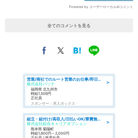
全てのコメントを見る
営業/商社でのルート営業のお仕事/即日勤務可/車通勤可/営業
＞
株式会社パソナ
福岡県 北九州市
時給1,506円
正社員
スポンサー：求人ボックス
組立・組付け/高収入/日払いOK/寮費無料/交替制/20・30・40代活躍中
＞
株式会社綜合キャリアオプション
熊本県 菊陽町
時給1,600円～2,000円
正社員 / 派遣社員