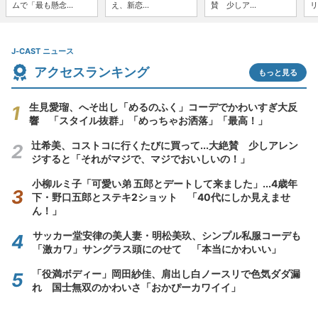
ムで「最も懸念...
え、新恋...
賛 少しア...
リ
J-CAST ニュース
アクセスランキング
もっと見る
生見愛瑠、へそ出し「めるのふく」コーデでかわいすぎ大反
響 「スタイル抜群」「めっちゃお洒落」「最高！」
辻希美、コストコに行くたびに買って...大絶賛 少しアレン
ジすると「それがマジで、マジでおいしいの！」
小柳ルミ子「可愛い弟 五郎とデートして来ました」...4歳年
下・野口五郎とステキ2ショット 「40代にしか見えませ
ん！」
サッカー堂安律の美人妻・明松美玖、シンプル私服コーデも
「激カワ」サングラス頭にのせて 「本当にかわいい」
「役満ボディー」岡田紗佳、肩出し白ノースリで色気ダダ漏
れ 国士無双のかわいさ「おかぴーカワイイ」