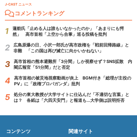
J-CAST ニュース
コメントランキング
蓮舫氏「止める人は誰もいなかったのか」「あまりにも愕
然」 高市首相「上空から合掌」巡る投稿を批判
広島原爆の日、小沢一郎氏が高市政権を「戦前回帰路線」と
非難 「この国は再び滅亡に向かいかねない」
高市首相の熊本避難所「3分間」しか視察せず？SNS拡散 内
閣広報官「51分間」だと否定
高市首相の被災地視察動画が炎上 BGM付き「総理が主役の
PV」に「政権プロパガンダ」批判
処分の東大教授が大学サイトに仕込んだ「不適切な言葉」と
は？ 各紙は「六四天安門」と報道も...大学側は説明拒否
コンテンツ
関連サイト