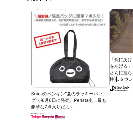
「孫にあげ
をあげる」
さんに握ら
性)|Jタウ
Suicaのペンギン"夏のラッキーバッ
グ"が8月8日に発売。Pensta史上最も
豪華な7点入りだよ~。