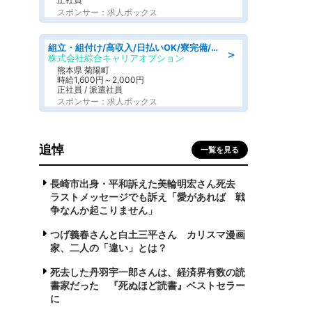
スポンサー：求人ボックス
組立・組付け/高収入/日払いOK/寮完備/交替制/20・30・40代活躍中
＞
株式会社綜合キャリアオプション
熊本県 菊陽町
時給1,600円～2,000円
正社員 / 派遣社員
スポンサー：求人ボックス
追悼
一覧を見る
長崎市出身・平和訴えた美輪明宏さん死去
ラストメッセージでも訴え「愛があれば 戦
争なんか起こりません」
つげ義春さんと白土三平さん カリスマ漫画
家、二人の「違い」とは？
死去した丹羽宇一郎さんは、経済界有数の読
書家だった 『死ぬほど読書』ベストセラー
に