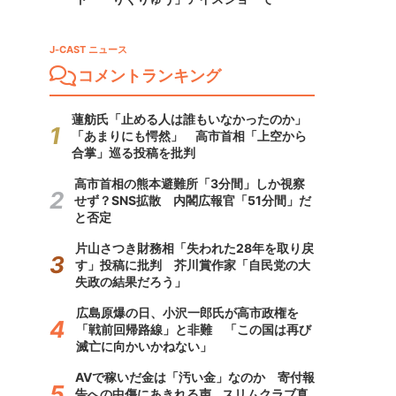
J-CAST ニュース
コメントランキング
蓮舫氏「止める人は誰もいなかったのか」
「あまりにも愕然」 高市首相「上空から
合掌」巡る投稿を批判
高市首相の熊本避難所「3分間」しか視察
せず？SNS拡散 内閣広報官「51分間」だ
と否定
片山さつき財務相「失われた28年を取り戻
す」投稿に批判 芥川賞作家「自民党の大
失政の結果だろう」
広島原爆の日、小沢一郎氏が高市政権を
「戦前回帰路線」と非難 「この国は再び
滅亡に向かいかねない」
AVで稼いだ金は「汚い金」なのか 寄付報
告への中傷にあきれる声...スリムクラブ真