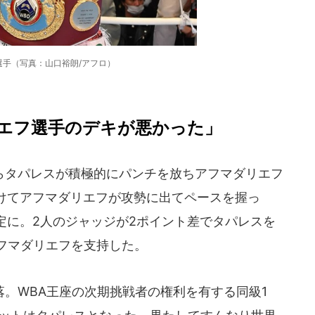
選手（写真：山口裕朗/アフロ）
エフ選手のデキが悪かった」
タパレスが積極的にパンチを放ちアフマダリエフ
けてアフマダリエフが攻勢に出てペースを握っ
定に。2人のジャッジが2ポイント差でタパレスを
アフマダリエフを支持した。
。WBA王座の次期挑戦者の権利を有する同級1