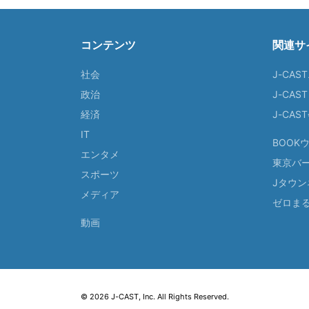
コンテンツ
関連サ
社会
J-CAS
政治
J-CAS
経済
J-CA
IT
BOOK
エンタメ
東京バ
スポーツ
Jタウン
メディア
ゼロま
動画
© 2026 J-CAST, Inc. All Rights Reserved.