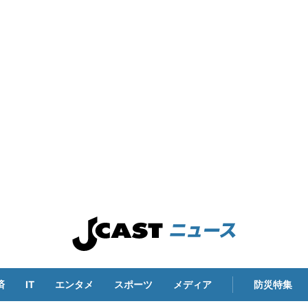
済
IT
エンタメ
スポーツ
メディア
防災特集