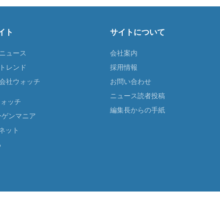
イト
サイトについて
Tニュース
会社案内
Tトレンド
採用情報
ST会社ウォッチ
お問い合わせ
ニュース読者投稿
ウォッチ
編集長からの手紙
ーゲンマニア
ネット
る