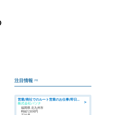
の
注目情報
PR
営業/商社でのルート営業のお仕事/即日勤務可/車通勤可/営業
＞
株式会社パソナ
福岡県 北九州市
時給1,506円
正社員