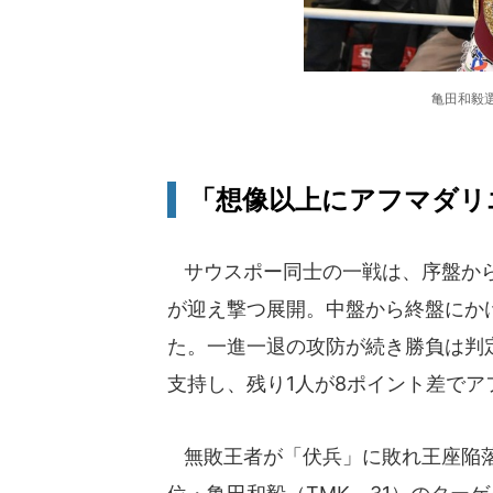
亀田和毅
「想像以上にアフマダリ
サウスポー同士の一戦は、序盤から
が迎え撃つ展開。中盤から終盤にか
た。一進一退の攻防が続き勝負は判
支持し、残り1人が8ポイント差で
無敗王者が「伏兵」に敗れ王座陥落