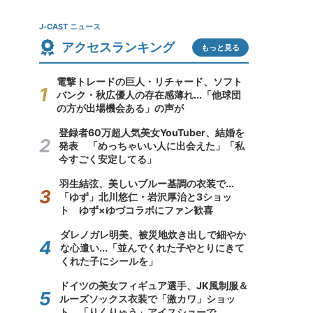
J-CAST ニュース
アクセスランキング
もっと見る
電撃トレードの巨人・リチャード、ソフト
バンク・秋広優人の存在感薄れ...「他球団
の方が出場機会ある」の声が
登録者60万超人気美女YouTuber、結婚を
発表 「めっちゃいい人に出会えた」「私
今すごく安定してる」
羽生結弦、美しいブルー基調の衣装で...
「ゆず」北川悠仁・岩沢厚治と3ショッ
ト ゆず×ゆづコラボにファン歓喜
ダレノガレ明美、被災地炊き出しで細やか
な心遣い...「並んでくれた子やとりにきて
くれた子にシールを」
ドイツの美女フィギュア選手、JK風制服＆
ルーズソックス衣装で「激カワ」ショッ
ト 「りくりゅう」アイスショーで