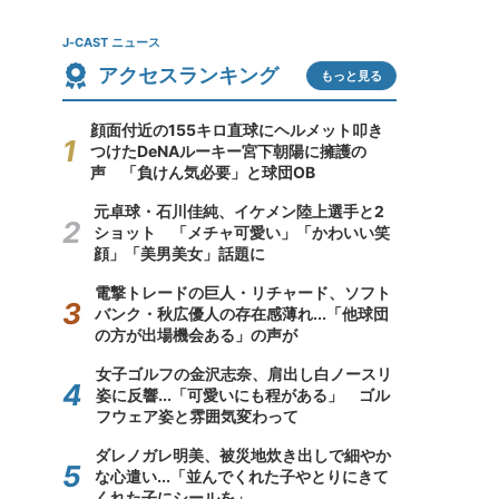
J-CAST ニュース
アクセスランキング
もっと見る
顔面付近の155キロ直球にヘルメット叩き
つけたDeNAルーキー宮下朝陽に擁護の
声 「負けん気必要」と球団OB
元卓球・石川佳純、イケメン陸上選手と2
ショット 「メチャ可愛い」「かわいい笑
顔」「美男美女」話題に
電撃トレードの巨人・リチャード、ソフト
バンク・秋広優人の存在感薄れ...「他球団
の方が出場機会ある」の声が
女子ゴルフの金沢志奈、肩出し白ノースリ
姿に反響...「可愛いにも程がある」 ゴル
フウェア姿と雰囲気変わって
ダレノガレ明美、被災地炊き出しで細やか
な心遣い...「並んでくれた子やとりにきて
くれた子にシールを」