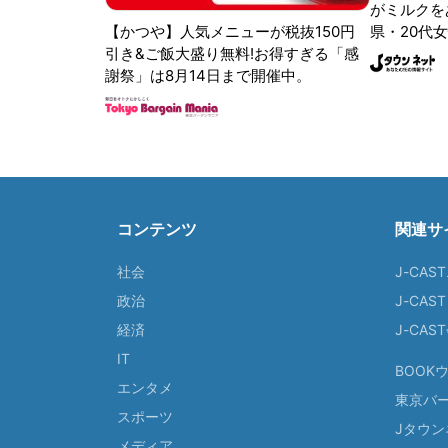
がミルクをあ
【かつや】人気メニューが税抜150円
県・20代女
引き&ご飯大盛り無料!お得すぎる「感
謝祭」は8月14日まで開催中。
コンテンツ
関連サ
社会
J-CAS
政治
J-CAS
経済
J-CA
IT
BOOK
エンタメ
東京バ
スポーツ
Jタウン
メディア