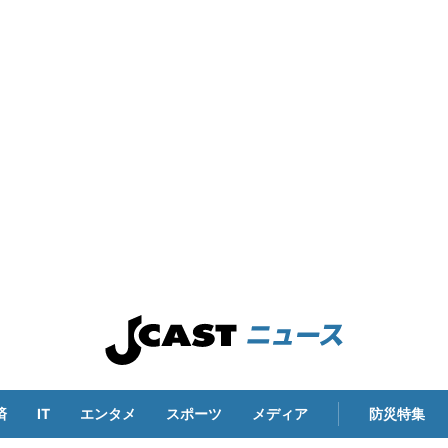
済
IT
エンタメ
スポーツ
メディア
防災特集