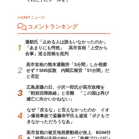
J-CAST ニュース
コメントランキング
蓮舫氏「止める人は誰もいなかったのか」
「あまりにも愕然」 高市首相「上空から
合掌」巡る投稿を批判
高市首相の熊本避難所「3分間」しか視察
せず？SNS拡散 内閣広報官「51分間」だ
と否定
広島原爆の日、小沢一郎氏が高市政権を
「戦前回帰路線」と非難 「この国は再び
滅亡に向かいかねない」
なぜ「戻るな」と言えなかったのか イオ
ン爆発事故で斎藤幸平氏も逡巡「ボクもで
きなかっただろうなあ」
高市首相の被災地視察動画が炎上 BGM付
き「総理が主役のPV」に「政権プロパガン