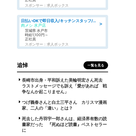
スポンサー：求人ボックス
日払いOKで即日収入/キッチンスタッフ/「原付免許必須」デリバリー業務など、自己成長可能な幅広い仕事に挑戦!髪型自由&ピアス・ネイルOK/茨城県/水戸市
＞
肉メシ 水戸店
茨城県 水戸市
時給1,100円～
正社員
スポンサー：求人ボックス
追悼
一覧を見る
長崎市出身・平和訴えた美輪明宏さん死去
ラストメッセージでも訴え「愛があれば 戦
争なんか起こりません」
つげ義春さんと白土三平さん カリスマ漫画
家、二人の「違い」とは？
死去した丹羽宇一郎さんは、経済界有数の読
書家だった 『死ぬほど読書』ベストセラー
に