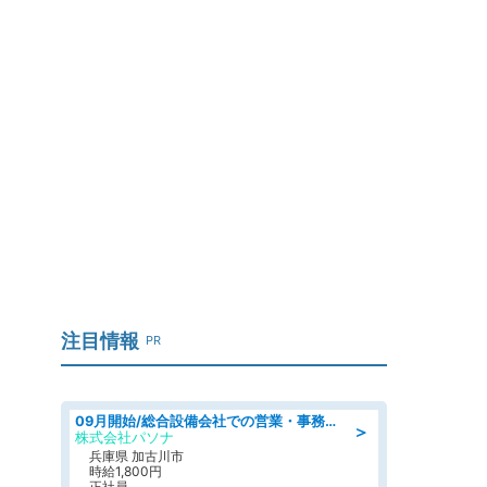
注目情報
PR
09月開始/総合設備会社での営業・事務のお仕事/車通勤可/賞与あり/営業/営業事務
＞
株式会社パソナ
兵庫県 加古川市
時給1,800円
正社員