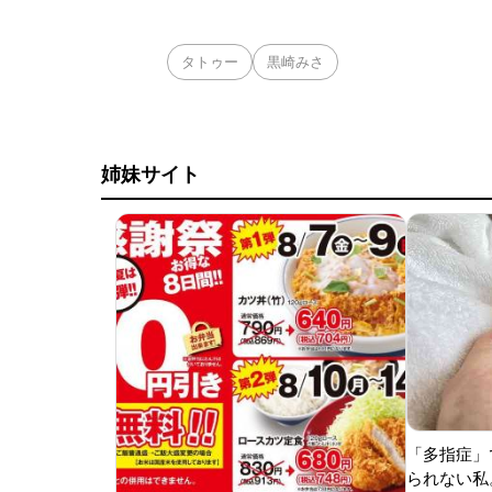
タトゥー
黒崎みさ
姉妹サイト
「多指症」
られない私