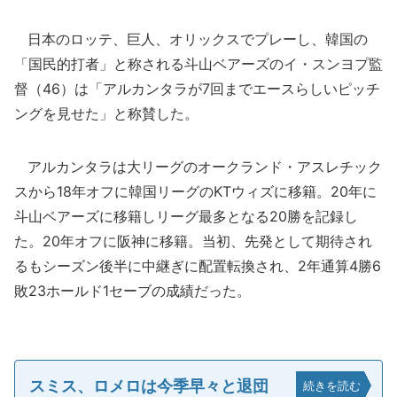
日本のロッテ、巨人、オリックスでプレーし、韓国の
「国民的打者」と称される斗山ベアーズのイ・スンヨプ監
督（46）は「アルカンタラが7回までエースらしいピッチ
ングを見せた」と称賛した。
アルカンタラは大リーグのオークランド・アスレチック
スから18年オフに韓国リーグのKTウィズに移籍。20年に
斗山ベアーズに移籍しリーグ最多となる20勝を記録し
た。20年オフに阪神に移籍。当初、先発として期待され
るもシーズン後半に中継ぎに配置転換され、2年通算4勝6
敗23ホールド1セーブの成績だった。
スミス、ロメロは今季早々と退団
続きを読む