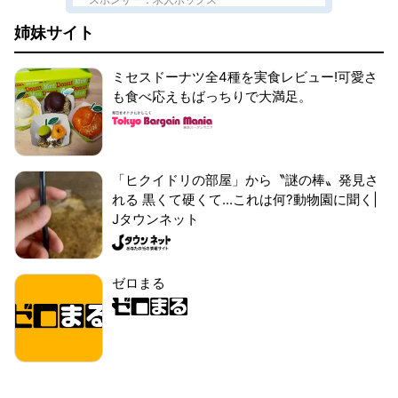
姉妹サイト
ミセスドーナツ全4種を実食レビュー!可愛さ
も食べ応えもばっちりで大満足。
「ヒクイドリの部屋」から〝謎の棒〟発見さ
れる 黒くて硬くて...これは何?動物園に聞く|
Jタウンネット
ゼロまる