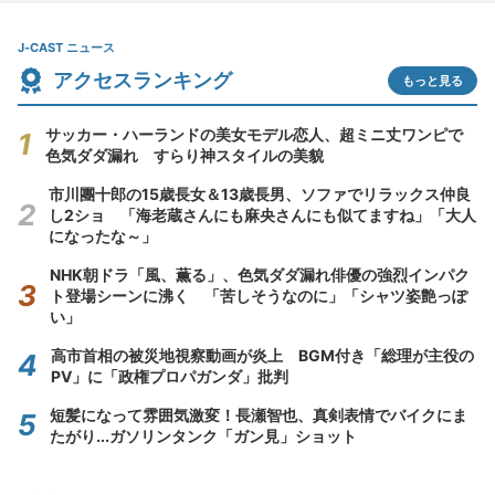
J-CAST ニュース
アクセスランキング
もっと見る
サッカー・ハーランドの美女モデル恋人、超ミニ丈ワンピで
色気ダダ漏れ すらり神スタイルの美貌
市川團十郎の15歳長女＆13歳長男、ソファでリラックス仲良
し2ショ 「海老蔵さんにも麻央さんにも似てますね」「大人
になったな～」
NHK朝ドラ「風、薫る」、色気ダダ漏れ俳優の強烈インパク
ト登場シーンに沸く 「苦しそうなのに」「シャツ姿艶っぽ
い」
高市首相の被災地視察動画が炎上 BGM付き「総理が主役の
PV」に「政権プロパガンダ」批判
短髪になって雰囲気激変！長瀬智也、真剣表情でバイクにま
たがり...ガソリンタンク「ガン見」ショット