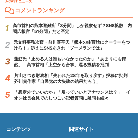
J-CAST ニュース
コメントランキング
高市首相の熊本避難所「3分間」しか視察せず？SNS拡散 内
閣広報官「51分間」だと否定
元文科事務次官・前川喜平氏「熊本の体育館にクーラーをつ
けろ！」訴えにSNSあきれ「ブーメランでは」
蓮舫氏「止める人は誰もいなかったのか」「あまりにも愕
然」 高市首相「上空から合掌」巡る投稿を批判
片山さつき財務相「失われた28年を取り戻す」投稿に批判
芥川賞作家「自民党の大失政の結果だろう」
「想定外でいいのか」「戻っていいとアナウンスは？」 イ
オン社長会見でのしつこい記者質問に疑問も続々
コンテンツ
関連サイト