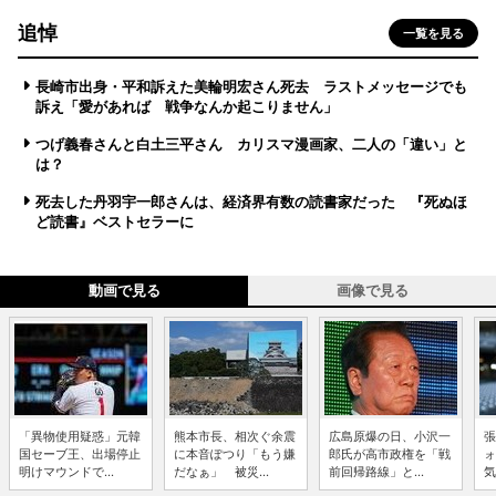
追悼
一覧を見る
長崎市出身・平和訴えた美輪明宏さん死去 ラストメッセージでも
訴え「愛があれば 戦争なんか起こりません」
つげ義春さんと白土三平さん カリスマ漫画家、二人の「違い」と
は？
死去した丹羽宇一郎さんは、経済界有数の読書家だった 『死ぬほ
ど読書』ベストセラーに
動画で見る
画像で見る
「異物使用疑惑」元韓
熊本市長、相次ぐ余震
広島原爆の日、小沢一
張
国セーブ王、出場停止
に本音ぽつり「もう嫌
郎氏が高市政権を「戦
ォ
明けマウンドで...
だなぁ」 被災...
前回帰路線」と...
気