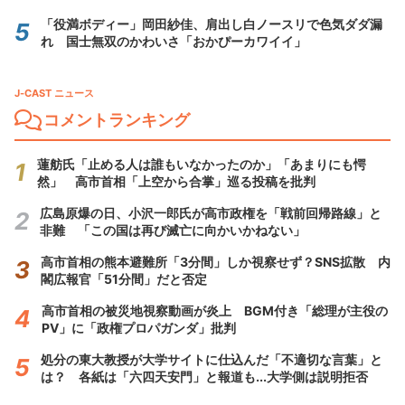
「役満ボディー」岡田紗佳、肩出し白ノースリで色気ダダ漏
れ 国士無双のかわいさ「おかぴーカワイイ」
J-CAST ニュース
コメントランキング
蓮舫氏「止める人は誰もいなかったのか」「あまりにも愕
然」 高市首相「上空から合掌」巡る投稿を批判
広島原爆の日、小沢一郎氏が高市政権を「戦前回帰路線」と
非難 「この国は再び滅亡に向かいかねない」
高市首相の熊本避難所「3分間」しか視察せず？SNS拡散 内
閣広報官「51分間」だと否定
高市首相の被災地視察動画が炎上 BGM付き「総理が主役の
PV」に「政権プロパガンダ」批判
処分の東大教授が大学サイトに仕込んだ「不適切な言葉」と
は？ 各紙は「六四天安門」と報道も...大学側は説明拒否