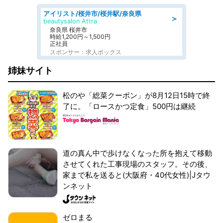
アイリスト/桜井市/桜井駅/奈良県
＞
beautysalon Attra
奈良県 桜井市
時給1,200円～1,500円
正社員
スポンサー：求人ボックス
姉妹サイト
松のや「総菜クーポン」が8月12日15時で終
了に。「ロースかつ定食」500円は継続
道の真ん中で歩けなくなった所を抱えて移動
させてくれた工事現場のスタッフ。その後、
家まで私を送ると(大阪府・40代女性)|Jタウ
ンネット
ゼロまる