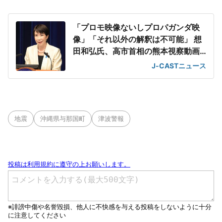
「プロモ映像ないしプロパガンダ映
像」「それ以外の解釈は不可能」 想
田和弘氏、高市首相の熊本視察動画
を分析
J-CASTニュース
地震
沖縄県与那国町
津波警報