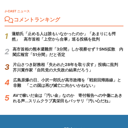
J-CAST ニュース
コメントランキング
蓮舫氏「止める人は誰もいなかったのか」「あまりにも愕
然」 高市首相「上空から合掌」巡る投稿を批判
高市首相の熊本避難所「3分間」しか視察せず？SNS拡散 内
閣広報官「51分間」だと否定
片山さつき財務相「失われた28年を取り戻す」投稿に批判
芥川賞作家「自民党の大失政の結果だろう」
広島原爆の日、小沢一郎氏が高市政権を「戦前回帰路線」と
非難 「この国は再び滅亡に向かいかねない」
AVで稼いだ金は「汚い金」なのか 寄付報告への中傷にあき
れる声...スリムクラブ真栄田もバッサリ「汚い心だね」