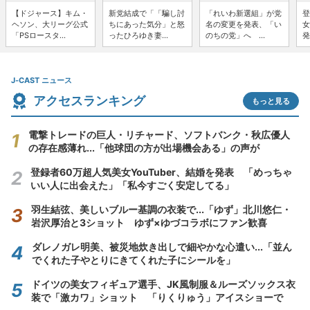
【ドジャース】キム・
新党結成で「「騙し討
「れいわ新選組」が党
登
ヘソン、大リーグ公式
ちにあった気分」と怒
名の変更を発表、「い
女
「PSロースタ...
ったひろゆき妻...
のちの党」へ ...
発
J-CAST ニュース
アクセスランキング
もっと見る
電撃トレードの巨人・リチャード、ソフトバンク・秋広優人
の存在感薄れ...「他球団の方が出場機会ある」の声が
登録者60万超人気美女YouTuber、結婚を発表 「めっちゃ
いい人に出会えた」「私今すごく安定してる」
羽生結弦、美しいブルー基調の衣装で...「ゆず」北川悠仁・
岩沢厚治と3ショット ゆず×ゆづコラボにファン歓喜
ダレノガレ明美、被災地炊き出しで細やかな心遣い...「並ん
でくれた子やとりにきてくれた子にシールを」
ドイツの美女フィギュア選手、JK風制服＆ルーズソックス衣
装で「激カワ」ショット 「りくりゅう」アイスショーで