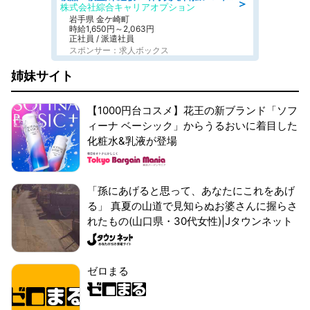
＞
株式会社綜合キャリアオプション
岩手県 金ケ崎町
時給1,650円～2,063円
正社員 / 派遣社員
スポンサー：求人ボックス
姉妹サイト
【1000円台コスメ】花王の新ブランド「ソフ
ィーナ ベーシック」からうるおいに着目した
化粧水&乳液が登場
「孫にあげると思って、あなたにこれをあげ
る」 真夏の山道で見知らぬお婆さんに握らさ
れたもの(山口県・30代女性)|Jタウンネット
ゼロまる