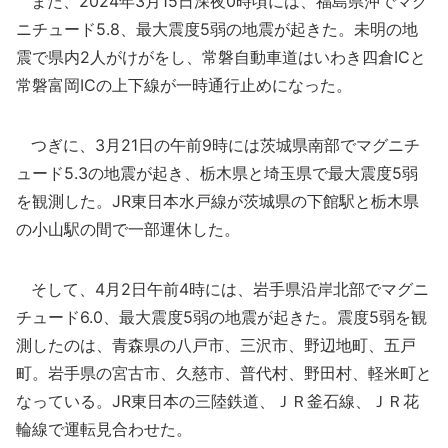
また、2024年3月15日深夜0時頃には、福島県沖でマグ
ニチュード5.8、最大震度5弱の地震が起きた。未明の地
震で県内2人がけがをし、常磐自動車道はいわき四倉ICと
常磐富岡ICの上下線が一時通行止めになった。
つぎに、3月21日の午前9時には茨城県南部でマグニチ
ュード5.3の地震が起き、栃木県と埼玉県で最大震度5弱
を観測した。JR東日本水戸線が茨城県の下館駅と栃木県
の小山駅の間で一部運休した。
そして、4月2日午前4時には、岩手県沿岸北部でマグニ
チュード6.0、最大震度5弱の地震が起きた。震度5弱を観
測したのは、青森県の八戸市、三沢市、野辺地町、五戸
町。岩手県の宮古市、久慈市、普代村、野田村、軽米町と
なっている。JR東日本の三陸鉄道、ＪＲ釜石線、ＪＲ花
輪線で運転見合わせた。