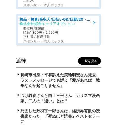
スポンサー：求人ボックス
検品・検査/高収入/日払いOK/日勤/20・30・40代活躍中/製造 工場
＞
株式会社綜合キャリアオプション
熊本県 菊陽町
時給1,800円～2,250円
正社員 / 派遣社員
スポンサー：求人ボックス
追悼
一覧を見る
長崎市出身・平和訴えた美輪明宏さん死去
ラストメッセージでも訴え「愛があれば 戦
争なんか起こりません」
つげ義春さんと白土三平さん カリスマ漫画
家、二人の「違い」とは？
死去した丹羽宇一郎さんは、経済界有数の読
書家だった 『死ぬほど読書』ベストセラー
に