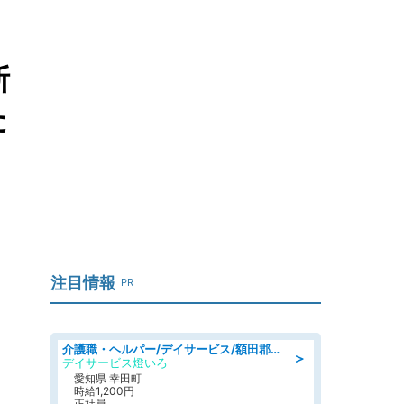
断
た
注目情報
PR
介護職・ヘルパー/デイサービス/額田郡幸田町/JR東海道本線 幸田/愛知県
＞
デイサービス燈いろ
愛知県 幸田町
時給1,200円
正社員