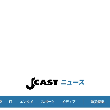
済
IT
エンタメ
スポーツ
メディア
防災特集