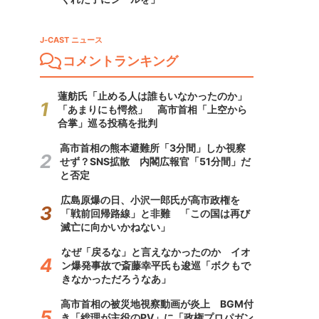
J-CAST ニュース
コメントランキング
蓮舫氏「止める人は誰もいなかったのか」
「あまりにも愕然」 高市首相「上空から
合掌」巡る投稿を批判
高市首相の熊本避難所「3分間」しか視察
せず？SNS拡散 内閣広報官「51分間」だ
と否定
広島原爆の日、小沢一郎氏が高市政権を
「戦前回帰路線」と非難 「この国は再び
滅亡に向かいかねない」
なぜ「戻るな」と言えなかったのか イオ
ン爆発事故で斎藤幸平氏も逡巡「ボクもで
きなかっただろうなあ」
高市首相の被災地視察動画が炎上 BGM付
き「総理が主役のPV」に「政権プロパガン