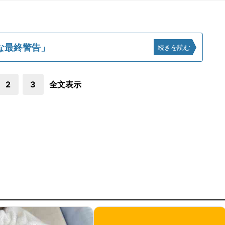
な最終警告」
続きを読む
2
3
全文表示