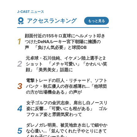
J-CAST ニュース
アクセスランキング
もっと見る
顔面付近の155キロ直球にヘルメット叩き
つけたDeNAルーキー宮下朝陽に擁護の
声 「負けん気必要」と球団OB
元卓球・石川佳純、イケメン陸上選手と2
ショット 「メチャ可愛い」「かわいい笑
顔」「美男美女」話題に
電撃トレードの巨人・リチャード、ソフト
バンク・秋広優人の存在感薄れ...「他球団
の方が出場機会ある」の声が
女子ゴルフの金沢志奈、肩出し白ノースリ
姿に反響...「可愛いにも程がある」 ゴル
フウェア姿と雰囲気変わって
ダレノガレ明美、被災地炊き出しで細やか
な心遣い...「並んでくれた子やとりにきて
くれた子にシールを」