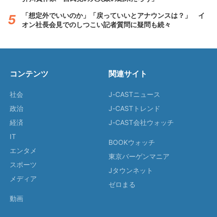
「想定外でいいのか」「戻っていいとアナウンスは？」 イ
オン社長会見でのしつこい記者質問に疑問も続々
コンテンツ
関連サイト
社会
J-CASTニュース
政治
J-CASTトレンド
経済
J-CAST会社ウォッチ
IT
BOOKウォッチ
エンタメ
東京バーゲンマニア
スポーツ
Jタウンネット
メディア
ゼロまる
動画