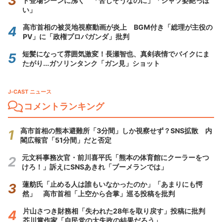
ト登場シーンに沸く 「苦しそうなのに」「シャツ姿艶っぽ
い」
高市首相の被災地視察動画が炎上 BGM付き「総理が主役の
PV」に「政権プロパガンダ」批判
短髪になって雰囲気激変！長瀬智也、真剣表情でバイクにま
たがり...ガソリンタンク「ガン見」ショット
J-CAST ニュース
コメントランキング
高市首相の熊本避難所「3分間」しか視察せず？SNS拡散 内
閣広報官「51分間」だと否定
元文科事務次官・前川喜平氏「熊本の体育館にクーラーをつ
けろ！」訴えにSNSあきれ「ブーメランでは」
蓮舫氏「止める人は誰もいなかったのか」「あまりにも愕
然」 高市首相「上空から合掌」巡る投稿を批判
片山さつき財務相「失われた28年を取り戻す」投稿に批判
芥川賞作家「自民党の大失政の結果だろう」