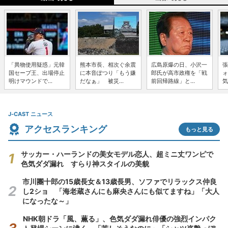
「異物使用疑惑」元韓
熊本市長、相次ぐ余震
広島原爆の日、小沢一
張
国セーブ王、出場停止
に本音ぽつり「もう嫌
郎氏が高市政権を「戦
ォ
明けマウンドで...
だなぁ」 被災...
前回帰路線」と...
気
J-CAST ニュース
アクセスランキング
もっと見る
サッカー・ハーランドの美女モデル恋人、超ミニ丈ワンピで
色気ダダ漏れ すらり神スタイルの美貌
市川團十郎の15歳長女＆13歳長男、ソファでリラックス仲良
し2ショ 「海老蔵さんにも麻央さんにも似てますね」「大人
になったな～」
NHK朝ドラ「風、薫る」、色気ダダ漏れ俳優の強烈インパク