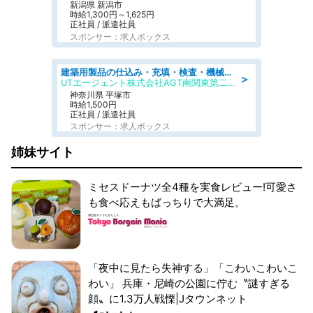
新潟県 新潟市
時給1,300円～1,625円
正社員 / 派遣社員
スポンサー：求人ボックス
建築用製品の仕込み・充填・検査・機械操作/寮完備/日払い/工場・製造
＞
UTエージェント株式会社AGT南関東第二CU
神奈川県 平塚市
時給1,500円
正社員 / 派遣社員
スポンサー：求人ボックス
姉妹サイト
ミセスドーナツ全4種を実食レビュー!可愛さ
も食べ応えもばっちりで大満足。
「夜中に見たら失神する」「こわいこわいこ
わい」 兵庫・尼崎の公園に佇む〝謎すぎる
顔〟に1.3万人戦慄|Jタウンネット