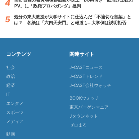
PV」に「政権プロパガンダ」批判
処分の東大教授が大学サイトに仕込んだ「不適切な言葉」と
は？ 各紙は「六四天安門」と報道も...大学側は説明拒否
コンテンツ
関連サイト
社会
J-CASTニュース
政治
J-CASTトレンド
経済
J-CAST会社ウォッチ
IT
BOOKウォッチ
エンタメ
東京バーゲンマニア
スポーツ
Jタウンネット
メディア
ゼロまる
動画