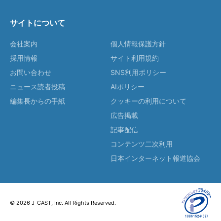
サイトについて
会社案内
個人情報保護方針
採用情報
サイト利用規約
お問い合わせ
SNS利用ポリシー
ニュース読者投稿
AIポリシー
編集長からの手紙
クッキーの利用について
広告掲載
記事配信
コンテンツ二次利用
日本インターネット報道協会
© 2026 J-CAST, Inc. All Rights Reserved.