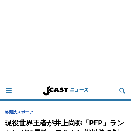
格闘技
スポーツ
現役世界王者が井上尚弥「PFP」ラン