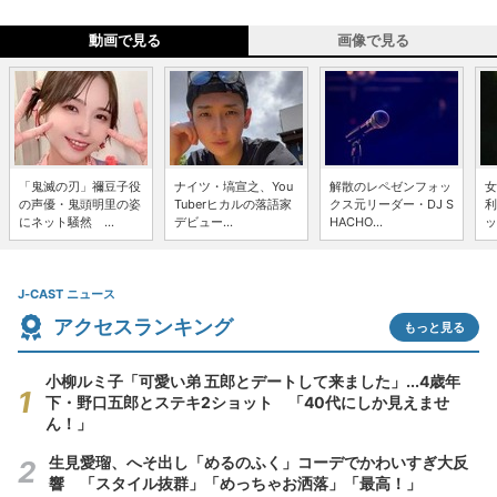
動画で見る
画像で見る
「鬼滅の刃」禰豆子役
ナイツ・塙宣之、You
解散のレペゼンフォッ
女
の声優・鬼頭明里の姿
Tuberヒカルの落語家
クス元リーダー・DJ S
利
にネット騒然 ...
デビュー...
HACHO...
ッ
J-CAST ニュース
アクセスランキング
もっと見る
小柳ルミ子「可愛い弟 五郎とデートして来ました」...4歳年
下・野口五郎とステキ2ショット 「40代にしか見えませ
ん！」
生見愛瑠、へそ出し「めるのふく」コーデでかわいすぎ大反
響 「スタイル抜群」「めっちゃお洒落」「最高！」