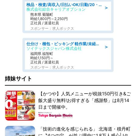
検品・検査/高収入/日払いOK/日勤/20・30・40代活躍中/製造 工場
＞
株式会社綜合キャリアオプション
熊本県 菊陽町
時給1,800円～2,250円
正社員 / 派遣社員
スポンサー：求人ボックス
仕分け・梱包・ピッキング 軽作業/未経験OK/週払いOK/交替制/20・30・40代活躍中/製造 工場
＞
ソイテックスジャパン株式会社
福岡県 福智町
時給1,150円～
正社員 / 派遣社員
スポンサー：求人ボックス
姉妹サイト
【かつや】人気メニューが税抜150円引き&ご
飯大盛り無料!お得すぎる「感謝祭」は8月14
日まで開催中。
「技術の進化を感じられる」 北海道・積丹町
に〝4つの穴〟が並ぶ理由に1.8万人感心|Jタ