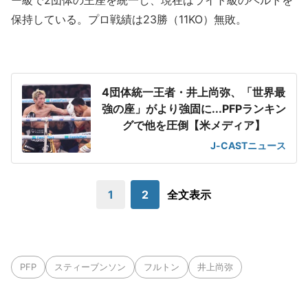
ー級で2団体の王座を統一し、現在はライト級のベルトを
保持している。プロ戦績は23勝（11KO）無敗。
4団体統一王者・井上尚弥、「世界最
強の座」がより強固に...PFPランキン
グで他を圧倒【米メディア】
J-CASTニュース
1
2
全文表示
PFP
スティーブンソン
フルトン
井上尚弥