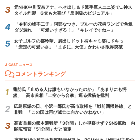
元NHK中川安奈アナ、へそ出し＆ド派手巨人ユニ姿で...神ス
タイル炸裂 G党も大喜び「反則級のビジュアル」
「令和の峰不二子」阿部なつき、ブルーの花柄ワンピで色気
ダダ漏れ 「可愛いすぎる！」「キレイですね～」
女子ゴルフの都玲華、肩出しドット柄キャミ姿にドキっ
「安定の可愛いさ」「まさに...天使」かわいさ限界突破
J-CAST ニュース
コメントランキング
蓮舫氏「止める人は誰もいなかったのか」「あまりにも愕
然」 高市首相「上空から合掌」巡る投稿を批判
広島原爆の日、小沢一郎氏が高市政権を「戦前回帰路線」と
非難 「この国は再び滅亡に向かいかねない」
高市首相の熊本避難所「3分間」しか視察せず？SNS拡散 内
閣広報官「51分間」だと否定
高市首相の被災地視察動画が炎上 BGM付き「総理が主役の