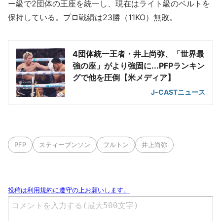
ー級で2団体の王座を統一し、現在はライト級のベルトを
保持している。プロ戦績は23勝（11KO）無敗。
4団体統一王者・井上尚弥、「世界最
強の座」がより強固に...PFPランキン
グで他を圧倒【米メディア】
J-CASTニュース
PFP
スティーブンソン
フルトン
井上尚弥