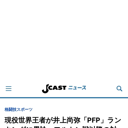
格闘技
スポーツ
現役世界王者が井上尚弥「PFP」ラン