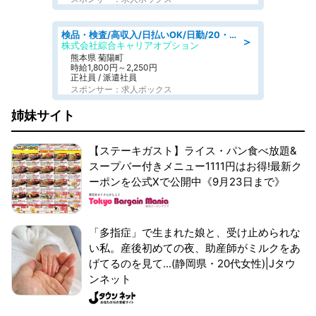
検品・検査/高収入/日払いOK/日勤/20・30・40代活躍中/製造 工場
＞
株式会社綜合キャリアオプション
熊本県 菊陽町
時給1,800円～2,250円
正社員 / 派遣社員
スポンサー：求人ボックス
姉妹サイト
【ステーキガスト】ライス・パン食べ放題&
スープバー付きメニュー1111円はお得!最新ク
ーポンを公式Xで公開中《9月23日まで》
「多指症」で生まれた娘と、受け止められな
い私。産後初めての夜、助産師がミルクをあ
げてるのを見て...(静岡県・20代女性)|Jタウ
ンネット