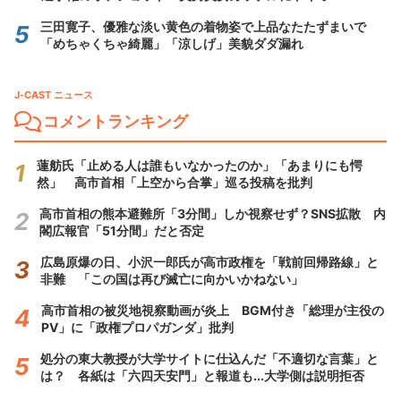
三田寛子、優雅な淡い黄色の着物姿で上品なたたずまいで
「めちゃくちゃ綺麗」「涼しげ」美貌ダダ漏れ
J-CAST ニュース
コメントランキング
蓮舫氏「止める人は誰もいなかったのか」「あまりにも愕
然」 高市首相「上空から合掌」巡る投稿を批判
高市首相の熊本避難所「3分間」しか視察せず？SNS拡散 内
閣広報官「51分間」だと否定
広島原爆の日、小沢一郎氏が高市政権を「戦前回帰路線」と
非難 「この国は再び滅亡に向かいかねない」
高市首相の被災地視察動画が炎上 BGM付き「総理が主役の
PV」に「政権プロパガンダ」批判
処分の東大教授が大学サイトに仕込んだ「不適切な言葉」と
は？ 各紙は「六四天安門」と報道も...大学側は説明拒否