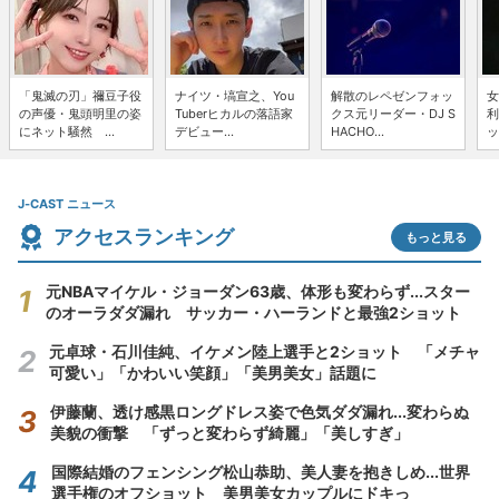
「鬼滅の刃」禰豆子役
ナイツ・塙宣之、You
解散のレペゼンフォッ
女
の声優・鬼頭明里の姿
Tuberヒカルの落語家
クス元リーダー・DJ S
利
にネット騒然 ...
デビュー...
HACHO...
ッ
J-CAST ニュース
アクセスランキング
もっと見る
元NBAマイケル・ジョーダン63歳、体形も変わらず...スター
のオーラダダ漏れ サッカー・ハーランドと最強2ショット
元卓球・石川佳純、イケメン陸上選手と2ショット 「メチャ
可愛い」「かわいい笑顔」「美男美女」話題に
伊藤蘭、透け感黒ロングドレス姿で色気ダダ漏れ...変わらぬ
美貌の衝撃 「ずっと変わらず綺麗」「美しすぎ」
国際結婚のフェンシング松山恭助、美人妻を抱きしめ...世界
選手権のオフショット 美男美女カップルにドキっ