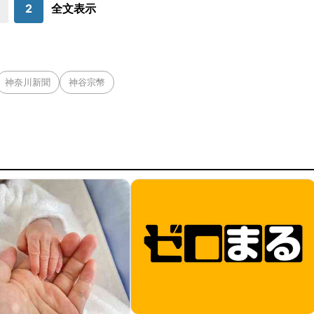
して乗車した。車内で仮眠を取るつもり
2
全文表示
神奈川新聞
神谷宗幣