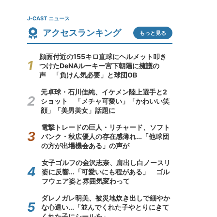
J-CAST ニュース
アクセスランキング
もっと見る
顔面付近の155キロ直球にヘルメット叩き
つけたDeNAルーキー宮下朝陽に擁護の
声 「負けん気必要」と球団OB
元卓球・石川佳純、イケメン陸上選手と2
ショット 「メチャ可愛い」「かわいい笑
顔」「美男美女」話題に
電撃トレードの巨人・リチャード、ソフト
バンク・秋広優人の存在感薄れ...「他球団
の方が出場機会ある」の声が
女子ゴルフの金沢志奈、肩出し白ノースリ
姿に反響...「可愛いにも程がある」 ゴル
フウェア姿と雰囲気変わって
ダレノガレ明美、被災地炊き出しで細やか
な心遣い...「並んでくれた子やとりにきて
くれた子にシールを」