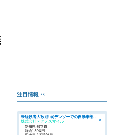
無
注目情報
PR
未経験者大歓迎! ㈱デンソーでの自動車部品の組立作業 denso aichi
＞
株式会社テクノスマイル
愛知県 知立市
時給1,800円
正社員 / 派遣社員