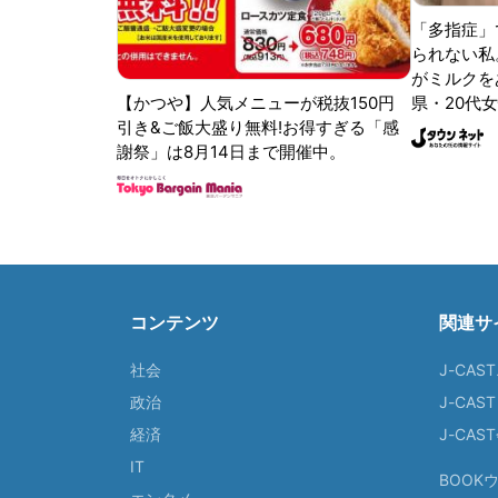
「多指症」
られない私
がミルクをあ
【かつや】人気メニューが税抜150円
県・20代女
引き&ご飯大盛り無料!お得すぎる「感
謝祭」は8月14日まで開催中。
コンテンツ
関連サ
社会
J-CAS
政治
J-CAS
経済
J-CA
IT
BOOK