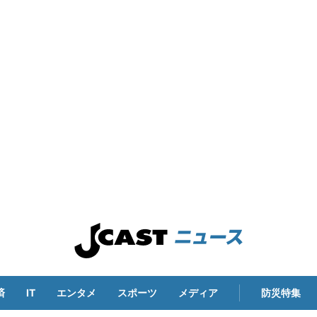
済
IT
エンタメ
スポーツ
メディア
防災特集