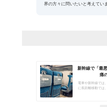
界の方々に問いたいと考えてい
新幹線で「最悪
痛
電車や新幹線では
に長距離移動では
つながることがある
京に向かう新幹線
仕事が多忙のため