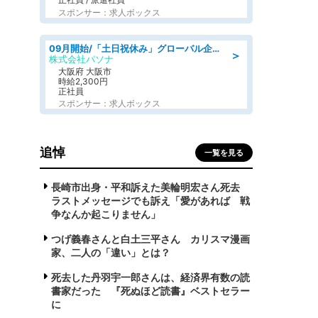
スポンサー：求人ボックス
09月開始/「土日祝休み」グローバル企業での産業保健のお仕事/保健師/高時給/残業なし/服装自由
＞
株式会社パソナ
大阪府 大阪市
時給2,300円
正社員
スポンサー：求人ボックス
追悼
一覧を見る
長崎市出身・平和訴えた美輪明宏さん死去
ラストメッセージでも訴え「愛があれば 戦
争なんか起こりません」
つげ義春さんと白土三平さん カリスマ漫画
家、二人の「違い」とは？
死去した丹羽宇一郎さんは、経済界有数の読
書家だった 『死ぬほど読書』ベストセラー
に