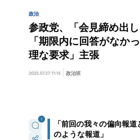
政治
参政党、「会見締め出
「期限内に回答がなかっ
理な要求」主張
政治班
2025.07.27 11:15
1
「前回の我々の偏向報道
のような報道」