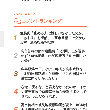
J-CAST ニュース
コメントランキング
蓮舫氏「止める人は誰もいなかったのか」
「あまりにも愕然」 高市首相「上空から
合掌」巡る投稿を批判
高市首相の熊本避難所「3分間」しか視察
せず？SNS拡散 内閣広報官「51分間」だ
と否定
広島原爆の日、小沢一郎氏が高市政権を
「戦前回帰路線」と非難 「この国は再び
滅亡に向かいかねない」
なぜ「戻るな」と言えなかったのか イオ
ン爆発事故で斎藤幸平氏も逡巡「ボクもで
きなかっただろうなあ」
高市首相の被災地視察動画が炎上 BGM付
き「総理が主役のPV」に「政権プロパガン