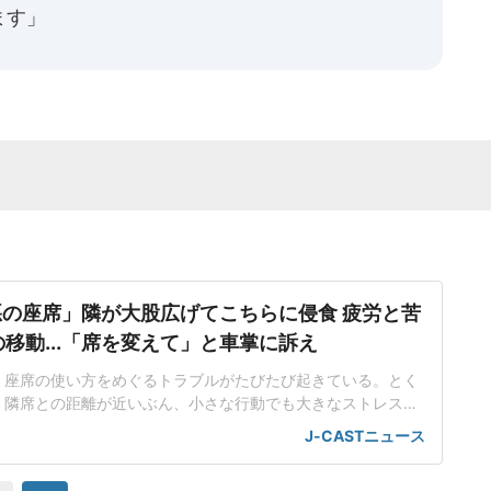
ます」
の座席」隣が大股広げてこちらに侵食 疲労と苦
の移動...「席を変えて」と車掌に訴え
、座席の使い方をめぐるトラブルがたびたび起きている。とく
、隣席との距離が近いぶん、小さな行動でも大きなストレスに
。都内在住の中村彩名さん(仮名・30代)は、関西方面から東
J-CASTニュース
で、思わぬ出来事に直面した。不自然な姿勢で移動する羽目に
寝不足が続く中、中村さんは、少しでも休もうと指定席を予約