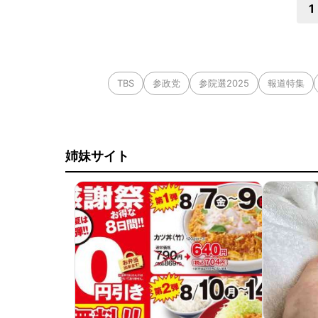
1
TBS
参政党
参院選2025
報道特集
姉妹サイト