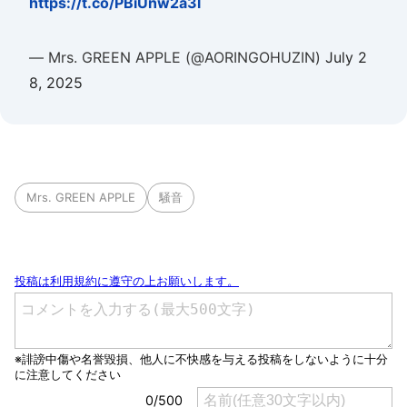
https://t.co/PBiUnw2a3l
— Mrs. GREEN APPLE (@AORINGOHUZIN)
July 2
8, 2025
Mrs. GREEN APPLE
騒音