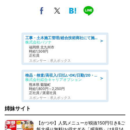
工事・土木施工管理/総合技術商社にて施工管理のお仕事/即日勤務可/車通勤可/工事・土木施工管理/生産・品質管理
＞
株式会社パソナ
福岡県 北九州市
時給1,506円
正社員
スポンサー：求人ボックス
検品・検査/高収入/日払いOK/日勤/20・30・40代活躍中/製造 工場
＞
株式会社綜合キャリアオプション
熊本県 菊陽町
時給1,800円～2,250円
正社員 / 派遣社員
スポンサー：求人ボックス
姉妹サイト
【かつや】人気メニューが税抜150円引き&ご
飯大盛り無料!お得すぎる「感謝祭」は8月14