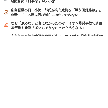
閣広報官「51分間」だと否定
広島原爆の日、小沢一郎氏が高市政権を「戦前回帰路線」と
非難 「この国は再び滅亡に向かいかねない」
なぜ「戻るな」と言えなかったのか イオン爆発事故で斎藤
幸平氏も逡巡「ボクもできなかっただろうなあ」
高市首相の被災地視察動画が炎上 BGM付き「総理が主役の
PV」に「政権プロパガンダ」批判
コンテンツ
関連サイト
社会
J-CASTニュース
政治
J-CASTトレンド
経済
J-CAST会社ウォッチ
IT
BOOKウォッチ
エンタメ
東京バーゲンマニア