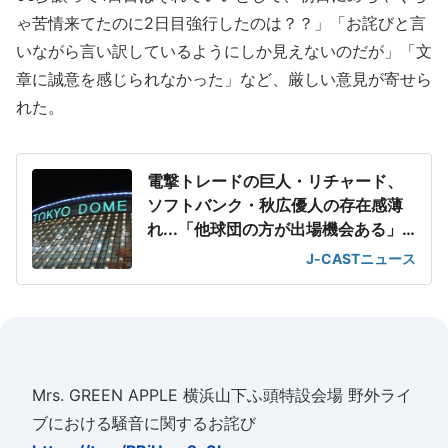
ゃ苦情来てたのに2日目強行したのは？？」「お詫びと言
いながら言い訳しているようにしか見えないのだが」「文
章に誠意を感じられなかった」など、厳しい意見が寄せら
れた。
電撃トレードの巨人・リチャード、
ソフトバンク・秋広優人の存在感薄
れ...「他球団の方が出場機会ある」
の声が
J-CASTニュース
Mrs. GREEN APPLE 横浜山下ふ頭特設会場 野外ライ
ブにおける騒音に関するお詫び