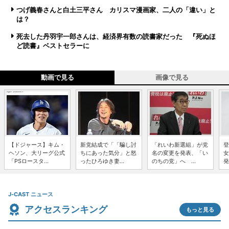
つげ義春さんと白土三平さん カリスマ漫画家、二人の「違い」と
は？
死去した丹羽宇一郎さんは、経済界有数の読書家だった 『死ぬほ
ど読書』ベストセラーに
動画で見る
画像で見る
【ドジャース】キム・
新党結成で「「騙し討
「れいわ新選組」が党
登
ヘソン、大リーグ公式
ちにあった気分」と怒
名の変更を発表、「い
女
「PSロースタ...
ったひろゆき妻...
のちの党」へ ...
発
J-CAST ニュース
アクセスランキング
もっと見る