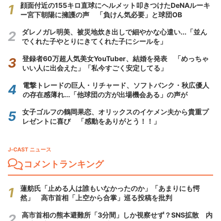
顔面付近の155キロ直球にヘルメット叩きつけたDeNAルーキ
ー宮下朝陽に擁護の声 「負けん気必要」と球団OB
ダレノガレ明美、被災地炊き出しで細やかな心遣い...「並ん
でくれた子やとりにきてくれた子にシールを」
登録者60万超人気美女YouTuber、結婚を発表 「めっちゃ
いい人に出会えた」「私今すごく安定してる」
電撃トレードの巨人・リチャード、ソフトバンク・秋広優人
の存在感薄れ...「他球団の方が出場機会ある」の声が
女子ゴルフの鶴岡果恋、オリックスのイケメン夫から貴重プ
レゼントに喜び 「感動をありがとう！！」
J-CAST ニュース
コメントランキング
蓮舫氏「止める人は誰もいなかったのか」「あまりにも愕
然」 高市首相「上空から合掌」巡る投稿を批判
高市首相の熊本避難所「3分間」しか視察せず？SNS拡散 内