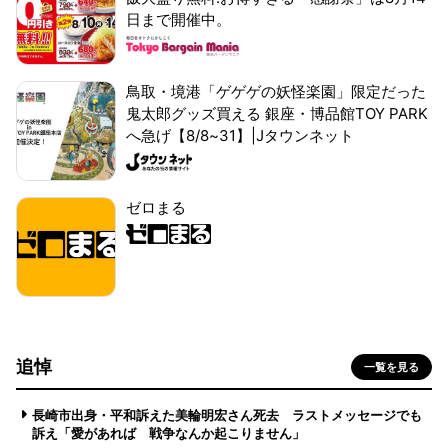
日まで開催中。
鳥取・境港「ゲゲゲの妖怪楽園」限定だった
鬼太郎グッズ買える 銀座・博品館TOY PARK
へ急げ【8/8~31】|Jタウンネット
ゼロまる
追悼
一覧を見る
長崎市出身・平和訴えた美輪明宏さん死去 ラストメッセージでも
訴え「愛があれば 戦争なんか起こりません」