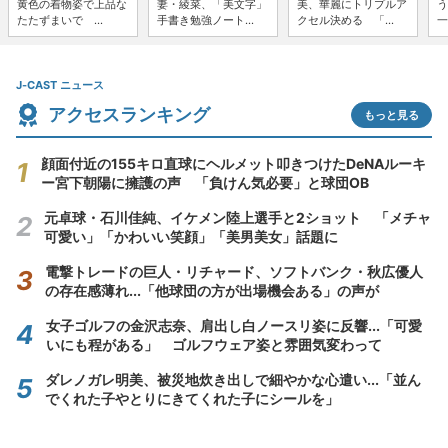
黄色の着物姿で上品な
妻・綾菜、「美文字」
美、華麗にトリプルア
う
たたずまいで ...
手書き勉強ノート...
クセル決める 「...
一
J-CAST ニュース
アクセスランキング
もっと見る
顔面付近の155キロ直球にヘルメット叩きつけたDeNAルーキ
ー宮下朝陽に擁護の声 「負けん気必要」と球団OB
元卓球・石川佳純、イケメン陸上選手と2ショット 「メチャ
可愛い」「かわいい笑顔」「美男美女」話題に
電撃トレードの巨人・リチャード、ソフトバンク・秋広優人
の存在感薄れ...「他球団の方が出場機会ある」の声が
女子ゴルフの金沢志奈、肩出し白ノースリ姿に反響...「可愛
いにも程がある」 ゴルフウェア姿と雰囲気変わって
ダレノガレ明美、被災地炊き出しで細やかな心遣い...「並ん
でくれた子やとりにきてくれた子にシールを」