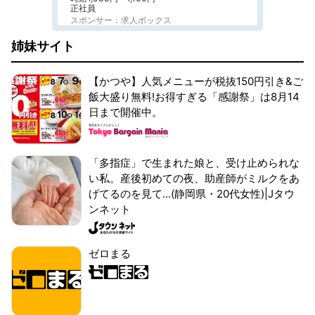
正社員
スポンサー：求人ボックス
姉妹サイト
【かつや】人気メニューが税抜150円引き&ご
飯大盛り無料!お得すぎる「感謝祭」は8月14
日まで開催中。
「多指症」で生まれた娘と、受け止められな
い私。産後初めての夜、助産師がミルクをあ
げてるのを見て...(静岡県・20代女性)|Jタウ
ンネット
ゼロまる