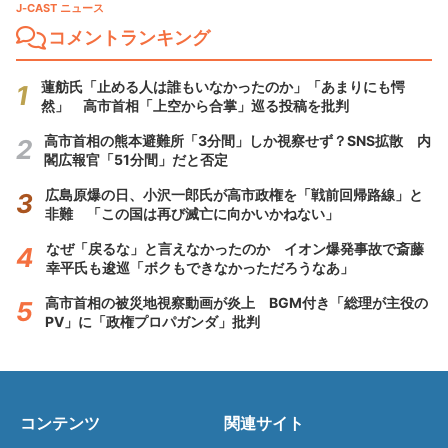
J-CAST ニュース
コメントランキング
蓮舫氏「止める人は誰もいなかったのか」「あまりにも愕
然」 高市首相「上空から合掌」巡る投稿を批判
高市首相の熊本避難所「3分間」しか視察せず？SNS拡散 内
閣広報官「51分間」だと否定
広島原爆の日、小沢一郎氏が高市政権を「戦前回帰路線」と
非難 「この国は再び滅亡に向かいかねない」
なぜ「戻るな」と言えなかったのか イオン爆発事故で斎藤
幸平氏も逡巡「ボクもできなかっただろうなあ」
高市首相の被災地視察動画が炎上 BGM付き「総理が主役の
PV」に「政権プロパガンダ」批判
コンテンツ
関連サイト