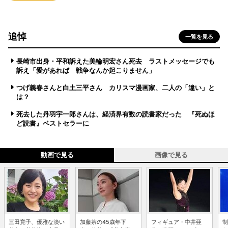
追悼
一覧を見る
長崎市出身・平和訴えた美輪明宏さん死去 ラストメッセージでも
訴え「愛があれば 戦争なんか起こりません」
つげ義春さんと白土三平さん カリスマ漫画家、二人の「違い」と
は？
死去した丹羽宇一郎さんは、経済界有数の読書家だった 『死ぬほ
ど読書』ベストセラーに
動画で見る
画像で見る
三田寛子、優雅な淡い
加藤茶の45歳年下
フィギュア・中井亜
制