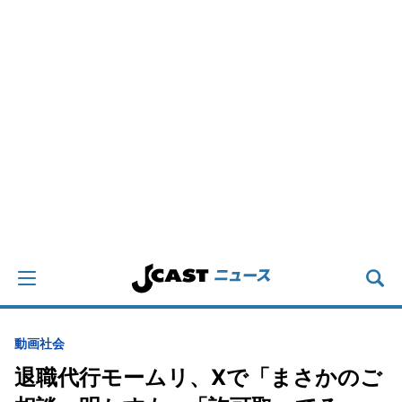
動画
社会
退職代行モームリ、Xで「まさかのご