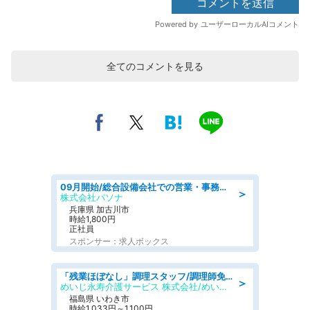
全てのコメントを見る
09月開始/総合設備会社での営業・事務のお仕事/車通勤可/賞与あり/営業/営業事務
＞
株式会社パソナ
兵庫県 加古川市
時給1,800円
正社員
スポンサー：求人ボックス
「残業ほぼなし」調理スタッフ/調理師免許必須/正職員/日勤のみ/住宅型有料老人ホーム
＞
めいじ永寿介護サービス 株式会社/めいじ永寿介護サービスセンター
福島県 いわき市
時給1,033円～1,100円