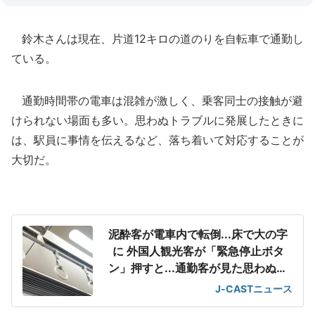
鈴木さんは現在、片道12キロの道のりを自転車で通勤し
ている。
通勤時間帯の電車は混雑が激しく、乗客同士の接触が避
けられない場面も多い。思わぬトラブルに発展したときに
は、駅員に事情を伝えるなど、落ち着いて対応することが
大切だ。
泥酔客が電車内で転倒...床で大の字
に 外国人観光客が「緊急停止ボタ
ン」押すと...通勤客が見た思わぬ結
末
J-CASTニュース