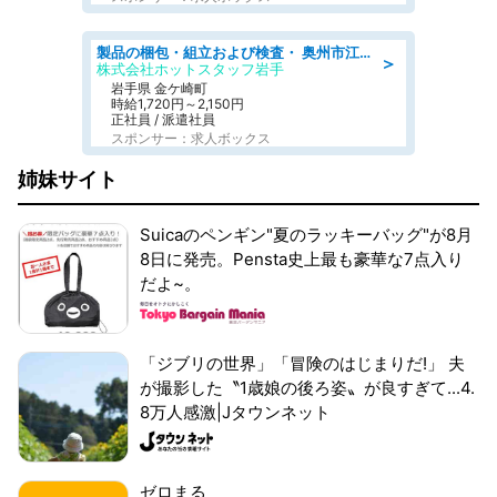
製品の梱包・組立および検査・ 奥州市江刺/大手企業で長期安定 梱包・検査・組立/半年経過毎に5万円の報奨金有
＞
株式会社ホットスタッフ岩手
岩手県 金ケ崎町
時給1,720円～2,150円
正社員 / 派遣社員
スポンサー：求人ボックス
姉妹サイト
Suicaのペンギン"夏のラッキーバッグ"が8月
8日に発売。Pensta史上最も豪華な7点入り
だよ~。
「ジブリの世界」「冒険のはじまりだ!」 夫
が撮影した〝1歳娘の後ろ姿〟が良すぎて...4.
8万人感激|Jタウンネット
ゼロまる