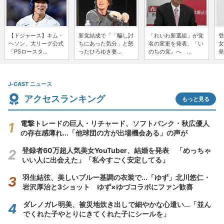
【ドジャース】キム・
新党結成で「「騙し討
「れいわ新選組」が党
登
ヘソン、大リーグ公式
ちにあった気分」と怒
名の変更を発表、「い
女
「PSロースタ...
ったひろゆき妻...
のちの党」へ ...
発
J-CAST ニュース
アクセスランキング
もっと見る
電撃トレードの巨人・リチャード、ソフトバンク・秋広優人
の存在感薄れ...「他球団の方が出場機会ある」の声が
登録者60万超人気美女YouTuber、結婚を発表 「めっちゃ
いい人に出会えた」「私今すごく安定してる」
羽生結弦、美しいブルー基調の衣装で...「ゆず」北川悠仁・
岩沢厚治と3ショット ゆず×ゆづコラボにファン歓喜
ダレノガレ明美、被災地炊き出しで細やかな心遣い...「並ん
でくれた子やとりにきてくれた子にシールを」