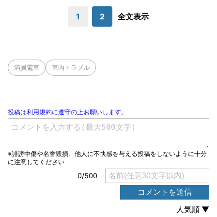
1
2
全文表示
満員電車
車内トラブル