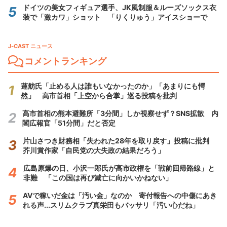
ドイツの美女フィギュア選手、JK風制服＆ルーズソックス衣
装で「激カワ」ショット 「りくりゅう」アイスショーで
J-CAST ニュース
コメントランキング
蓮舫氏「止める人は誰もいなかったのか」「あまりにも愕
然」 高市首相「上空から合掌」巡る投稿を批判
高市首相の熊本避難所「3分間」しか視察せず？SNS拡散 内
閣広報官「51分間」だと否定
片山さつき財務相「失われた28年を取り戻す」投稿に批判
芥川賞作家「自民党の大失政の結果だろう」
広島原爆の日、小沢一郎氏が高市政権を「戦前回帰路線」と
非難 「この国は再び滅亡に向かいかねない」
AVで稼いだ金は「汚い金」なのか 寄付報告への中傷にあき
れる声...スリムクラブ真栄田もバッサリ「汚い心だね」