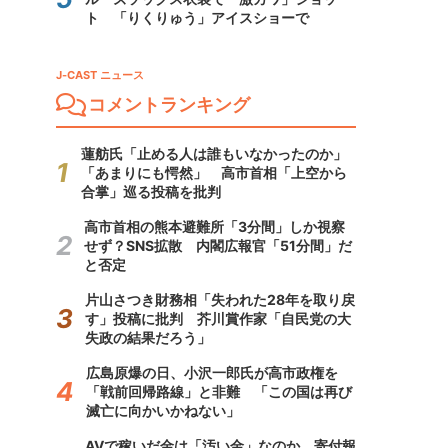
ト 「りくりゅう」アイスショーで
J-CAST ニュース
コメントランキング
蓮舫氏「止める人は誰もいなかったのか」
「あまりにも愕然」 高市首相「上空から
合掌」巡る投稿を批判
高市首相の熊本避難所「3分間」しか視察
せず？SNS拡散 内閣広報官「51分間」だ
と否定
片山さつき財務相「失われた28年を取り戻
す」投稿に批判 芥川賞作家「自民党の大
失政の結果だろう」
広島原爆の日、小沢一郎氏が高市政権を
「戦前回帰路線」と非難 「この国は再び
滅亡に向かいかねない」
AVで稼いだ金は「汚い金」なのか 寄付報