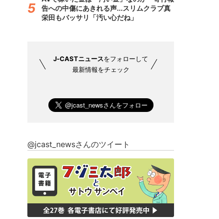
告への中傷にあきれる声...スリムクラブ真
栄田もバッサリ「汚い心だね」
J-CASTニュース
をフォローして
最新情報をチェック
@jcast_newsさんのツイート