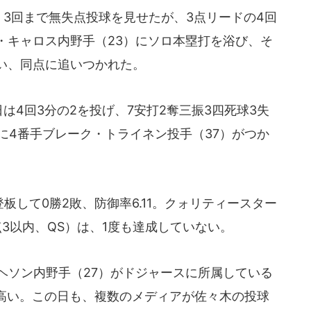
3回まで無失点投球を見せたが、3点リードの4回
・キャロス内野手（23）にソロ本塁打を浴び、そ
失い、同点に追いつかれた。
4回3分の2を投げ、7安打2奪三振3四死球3失
に4番手ブレーク・トライネン投手（37）がつか
して0勝2敗、防御率6.11。クォリティースター
3以内、QS）は、1度も達成していない。
ソン内野手（27）がドジャースに所属している
高い。この日も、複数のメディアが佐々木の投球