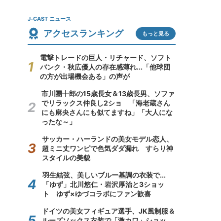
J-CAST ニュース
アクセスランキング
もっと見る
電撃トレードの巨人・リチャード、ソフト
バンク・秋広優人の存在感薄れ...「他球団
の方が出場機会ある」の声が
市川團十郎の15歳長女＆13歳長男、ソファ
でリラックス仲良し2ショ 「海老蔵さん
にも麻央さんにも似てますね」「大人にな
ったな～」
サッカー・ハーランドの美女モデル恋人、
超ミニ丈ワンピで色気ダダ漏れ すらり神
スタイルの美貌
羽生結弦、美しいブルー基調の衣装で...
「ゆず」北川悠仁・岩沢厚治と3ショッ
ト ゆず×ゆづコラボにファン歓喜
ドイツの美女フィギュア選手、JK風制服＆
ルーズソックス衣装で「激カワ」ショッ