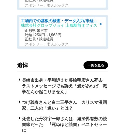
スポンサー：求人ボックス
工場内での基板の検査・データ入力/未経験歓迎/交通費支給/食堂あり
＞
株式会社グロップジョイ 山形駅前オフィス
山形県 米沢市
時給1,250円～1,563円
正社員 / 派遣社員
スポンサー：求人ボックス
追悼
一覧を見る
長崎市出身・平和訴えた美輪明宏さん死去
ラストメッセージでも訴え「愛があれば 戦
争なんか起こりません」
つげ義春さんと白土三平さん カリスマ漫画
家、二人の「違い」とは？
死去した丹羽宇一郎さんは、経済界有数の読
書家だった 『死ぬほど読書』ベストセラー
に