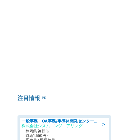
メ
注目情報
PR
一般事務・OA事務/半導体開発センター内で事務&軽作業スタッフ、募集
＞
株式会社シスムエンジニアリング
静岡県 裾野市
時給1,550円～
正社員 / 派遣社員