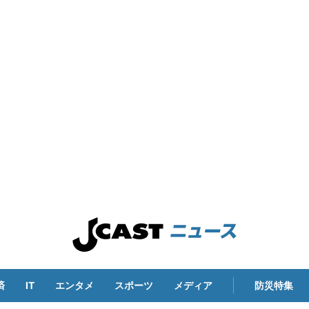
済
IT
エンタメ
スポーツ
メディア
防災特集