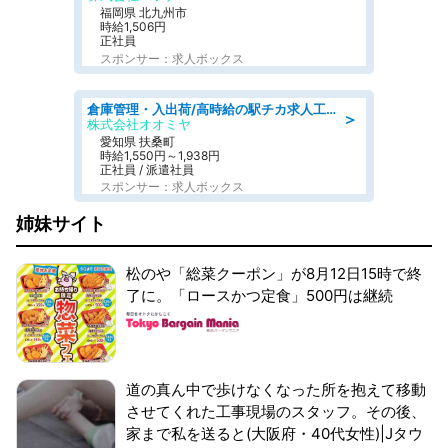
福岡県 北九州市
時給1,506円
正社員
スポンサー：求人ボックス
倉庫管理・入出荷/高時給の駅チカ求人工場内で荷物の受け取り・確認スタッフ
＞
株式会社オオミヤ
愛知県 扶桑町
時給1,550円～1,938円
正社員 / 派遣社員
スポンサー：求人ボックス
姉妹サイト
松のや「総菜クーポン」が8月12日15時で終
了に。「ロースかつ定食」500円は継続
道の真ん中で歩けなくなった所を抱えて移動
させてくれた工事現場のスタッフ。その後、
家まで私を送ると(大阪府・40代女性)|Jタウ