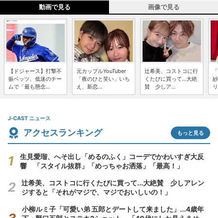
動画で見る
画像で見る
【ドジャース】打撃不
元カップルYouTuber
辻希美、コストコに行
「
振ベッツ、低迷のチー
「夜のひと笑い」いち
くたびに買って...大絶
紗
ムで「最も懸念...
え、新恋...
賛 少しア...
リ
J-CAST ニュース
アクセスランキング
もっと見る
生見愛瑠、へそ出し「めるのふく」コーデでかわいすぎ大反
響 「スタイル抜群」「めっちゃお洒落」「最高！」
辻希美、コストコに行くたびに買って...大絶賛 少しアレン
ジすると「それがマジで、マジでおいしいの！」
小柳ルミ子「可愛い弟 五郎とデートして来ました」...4歳年