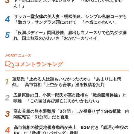
下・野口五郎とステキ2ショット 「40代にしか見えませ
ん！」
サッカー堂安律の美人妻・明松美玖、シンプル私服コーデも
「激カワ」サングラス頭にのせて 「本当にかわいい」
「役満ボディー」岡田紗佳、肩出し白ノースリで色気ダダ漏
れ 国士無双のかわいさ「おかぴーカワイイ」
J-CAST ニュース
コメントランキング
蓮舫氏「止める人は誰もいなかったのか」「あまりにも愕
然」 高市首相「上空から合掌」巡る投稿を批判
広島原爆の日、小沢一郎氏が高市政権を「戦前回帰路線」と
非難 「この国は再び滅亡に向かいかねない」
高市首相の熊本避難所「3分間」しか視察せず？SNS拡散 内
閣広報官「51分間」だと否定
高市首相の被災地視察動画が炎上 BGM付き「総理が主役の
PV」に「政権プロパガンダ」批判