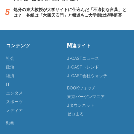
処分の東大教授が大学サイトに仕込んだ「不適切な言葉」と
は？ 各紙は「六四天安門」と報道も...大学側は説明拒否
コンテンツ
関連サイト
社会
J-CASTニュース
政治
J-CASTトレンド
経済
J-CAST会社ウォッチ
IT
BOOKウォッチ
エンタメ
東京バーゲンマニア
スポーツ
Jタウンネット
メディア
ゼロまる
動画