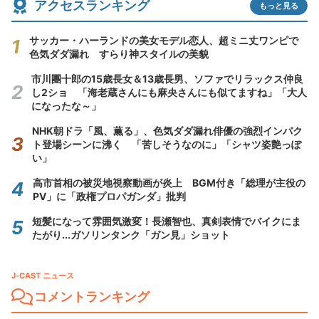
アクセスランキング
もっと見る
サッカー・ハーランドの美女モデル恋人、超ミニ丈ワンピで
色気ダダ漏れ すらり神スタイルの美貌
市川團十郎の15歳長女＆13歳長男、ソファでリラックス仲良
し2ショ 「海老蔵さんにも麻央さんにも似てますね」「大人
になったな～」
NHK朝ドラ「風、薫る」、色気ダダ漏れ俳優の強烈インパク
ト登場シーンに沸く 「苦しそうなのに」「シャツ姿艶っぽ
い」
高市首相の被災地視察動画が炎上 BGM付き「総理が主役の
PV」に「政権プロパガンダ」批判
短髪になって雰囲気激変！長瀬智也、真剣表情でバイクにま
たがり...ガソリンタンク「ガン見」ショット
J-CAST ニュース
コメントランキング