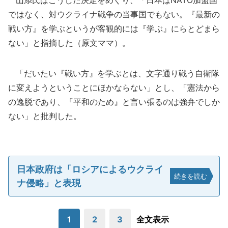
山添氏はこうした決定をめぐり、「日本はNATO加盟国
ではなく、対ウクライナ戦争の当事国でもない。『最新の
戦い方』を学ぶというが客観的には『学ぶ』にらとどまら
ない」と指摘した（原文ママ）。
「だいたい『戦い方』を学ぶとは、文字通り戦う自衛隊
に変えようということにほかならない」とし、「憲法から
の逸脱であり、『平和のため』と言い張るのは強弁でしか
ない」と批判した。
日本政府は「ロシアによるウクライ
続きを読む
ナ侵略」と表現
1
2
3
全文表示