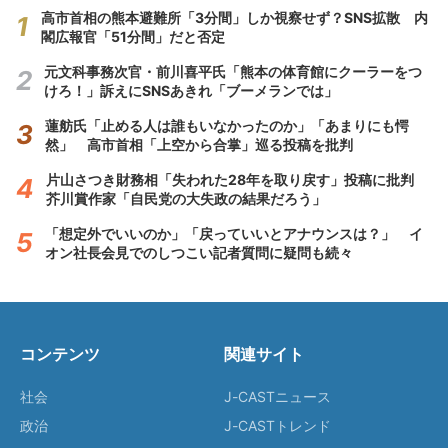
高市首相の熊本避難所「3分間」しか視察せず？SNS拡散 内
閣広報官「51分間」だと否定
元文科事務次官・前川喜平氏「熊本の体育館にクーラーをつ
けろ！」訴えにSNSあきれ「ブーメランでは」
蓮舫氏「止める人は誰もいなかったのか」「あまりにも愕
然」 高市首相「上空から合掌」巡る投稿を批判
片山さつき財務相「失われた28年を取り戻す」投稿に批判
芥川賞作家「自民党の大失政の結果だろう」
「想定外でいいのか」「戻っていいとアナウンスは？」 イ
オン社長会見でのしつこい記者質問に疑問も続々
コンテンツ
関連サイト
社会
J-CASTニュース
政治
J-CASTトレンド