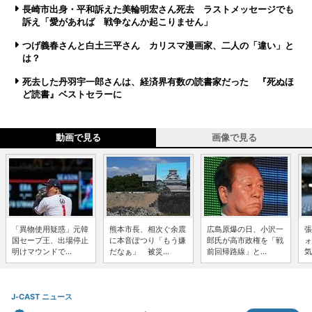
長崎市出身・平和訴えた美輪明宏さん死去 ラストメッセージでも
訴え「愛があれば 戦争なんか起こりません」
つげ義春さんと白土三平さん カリスマ漫画家、二人の「違い」と
は？
死去した丹羽宇一郎さんは、経済界有数の読書家だった 『死ぬほ
ど読書』ベストセラーに
動画で見る
画像で見る
「異物使用疑惑」元韓
熊本市長、相次ぐ余震
広島原爆の日、小沢一
張
国セーブ王、出場停止
に本音ぽつり「もう嫌
郎氏が高市政権を「戦
ォ
明けマウンドで...
だなぁ」 被災...
前回帰路線」と...
気
J-CAST ニュース