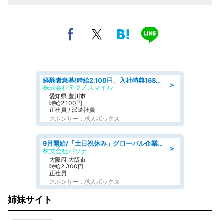
経験者急募!時給2,100円、入社特典168万円の自動車製造業務/トヨタ自動車/tutumi
＞
株式会社テクノスマイル
愛知県 豊川市
時給2,100円
正社員 / 派遣社員
スポンサー：求人ボックス
9月開始/「土日祝休み」グローバル企業での産業保健のお仕事/保健師/高時給/残業なし/服装自由
＞
株式会社パソナ
大阪府 大阪市
時給2,300円
正社員
スポンサー：求人ボックス
姉妹サイト