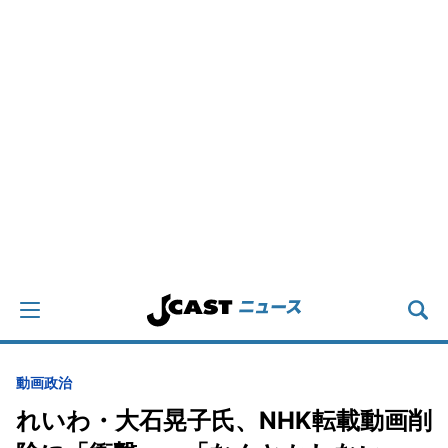
動画
政治
れいわ・大石晃子氏、NHK転載動画削