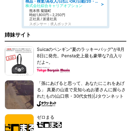
検品・検査/高収入/日払いOK/日勤/20・30・40代活躍中/製造 工場
＞
株式会社綜合キャリアオプション
熊本県 菊陽町
時給1,800円～2,250円
正社員 / 派遣社員
スポンサー：求人ボックス
姉妹サイト
Suicaのペンギン"夏のラッキーバッグ"が8月
8日に発売。Pensta史上最も豪華な7点入り
だよ~。
「孫にあげると思って、あなたにこれをあげ
る」 真夏の山道で見知らぬお婆さんに握らさ
れたもの(山口県・30代女性)|Jタウンネット
ゼロまる