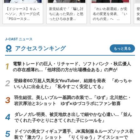
【ドジャース】キム・
新党結成で「「騙し討
「れいわ新選組」が党
登
ヘソン、大リーグ公式
ちにあった気分」と怒
名の変更を発表、「い
女
「PSロースタ...
ったひろゆき妻...
のちの党」へ ...
発
J-CAST ニュース
アクセスランキング
もっと見る
電撃トレードの巨人・リチャード、ソフトバンク・秋広優人
の存在感薄れ...「他球団の方が出場機会ある」の声が
登録者60万超人気美女YouTuber、結婚を発表 「めっちゃ
いい人に出会えた」「私今すごく安定してる」
羽生結弦、美しいブルー基調の衣装で...「ゆず」北川悠仁・
岩沢厚治と3ショット ゆず×ゆづコラボにファン歓喜
ダレノガレ明美、被災地炊き出しで細やかな心遣い...「並ん
でくれた子やとりにきてくれた子にシールを」
ドイツの美女フィギュア選手、JK風制服＆ルーズソックス衣
装で「激カワ」ショット 「りくりゅう」アイスショーで