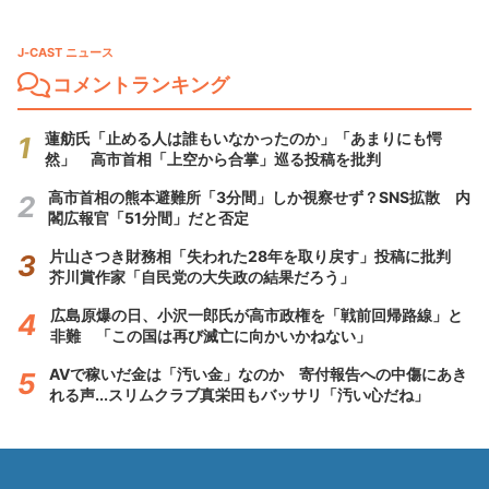
J-CAST ニュース
コメントランキング
蓮舫氏「止める人は誰もいなかったのか」「あまりにも愕
然」 高市首相「上空から合掌」巡る投稿を批判
高市首相の熊本避難所「3分間」しか視察せず？SNS拡散 内
閣広報官「51分間」だと否定
片山さつき財務相「失われた28年を取り戻す」投稿に批判
芥川賞作家「自民党の大失政の結果だろう」
広島原爆の日、小沢一郎氏が高市政権を「戦前回帰路線」と
非難 「この国は再び滅亡に向かいかねない」
AVで稼いだ金は「汚い金」なのか 寄付報告への中傷にあき
れる声...スリムクラブ真栄田もバッサリ「汚い心だね」