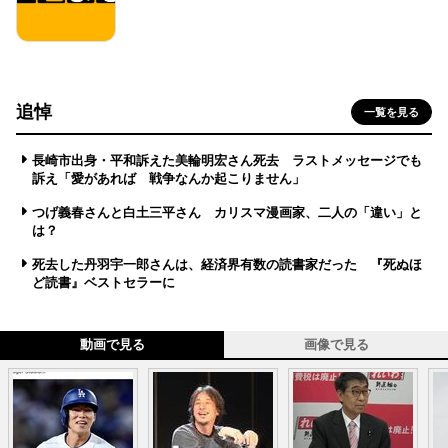
追悼
一覧を見る
長崎市出身・平和訴えた美輪明宏さん死去 ラストメッセージでも
訴え「愛があれば 戦争なんか起こりません」
つげ義春さんと白土三平さん カリスマ漫画家、二人の「違い」と
は？
死去した丹羽宇一郎さんは、経済界有数の読書家だった 『死ぬほ
ど読書』ベストセラーに
動画で見る
画像で見る